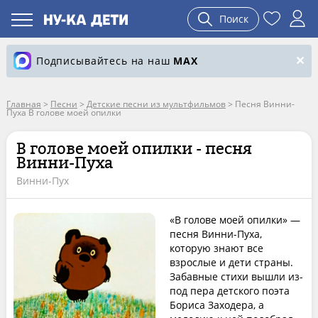
Поиск
Подписывайтесь на наш
MAX
Главная
>
Песни
>
Детские песни из мультфильмов
>
Песня Винни-
Пуха В голове моей опилки
В голове моей опилки - песня
Винни-Пуха
Винни-Пух
«В голове моей опилки» —
песня Винни-Пуха,
которую знают все
взрослые и дети страны.
Забавные стихи вышли из-
под пера детского поэта
Бориса Заходера, а