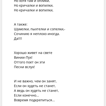
Но хотя там и оплики, 

Но кричалки и вопилки, 

Но кричалки и вопилки, 

А также: 

Шумелки, пыхтелки и сопелки,- 

Сочинию я неплохо иногда. 

Да!!!! 

Хорошо живет на свете 

Винии-Пух! 

Оттого поет он эти 

Песни вслух! 

И не важно, чем он занят, 

Если он худеть не станет, 

А ведь он худеть не станет, 

Если конечно... 

Вовремя подкрепиться... 
