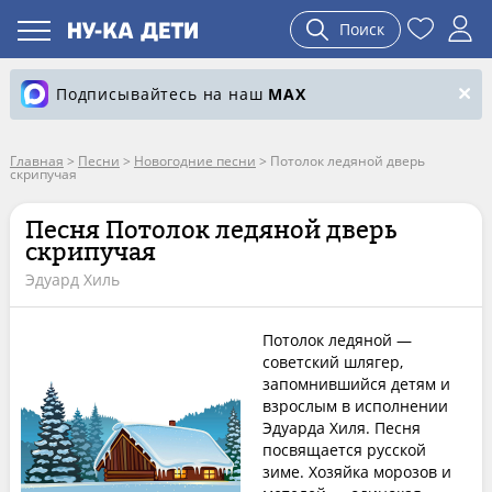
Поиск
Подписывайтесь на наш
MAX
Главная
>
Песни
>
Новогодние песни
>
Потолок ледяной дверь
скрипучая
Песня Потолок ледяной дверь
скрипучая
Эдуард Хиль
Потолок ледяной —
советский шлягер,
запомнившийся детям и
взрослым в исполнении
Эдуарда Хиля. Песня
посвящается русской
зиме. Хозяйка морозов и