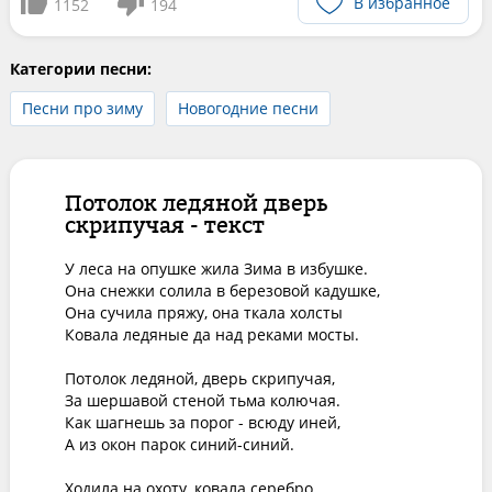
В избранное
1152
194
Категории песни:
Песни про зиму
Новогодние песни
Потолок ледяной дверь
скрипучая - текст
У леса на опушке жила Зима в избушке.

Она снежки солила в березовой кадушке,

Она сучила пряжу, она ткала холсты

Ковала ледяные да над реками мосты.

Потолок ледяной, дверь скрипучая,

За шершавой стеной тьма колючая.

Как шагнешь за порог - всюду иней,

А из окон парок синий-синий.

Ходила на охоту, ковала серебро,
