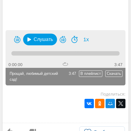
1x
Слушать
0:00:00
3:47
Прощай, любимый детский
3:47
В плейлист
Скачать
сад!
Поделиться: