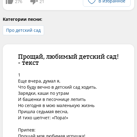
В избранное
276
21
Категории песни:
Про детский сад
Прощай, любимый детский сад!
- текст
1

Еще вчера, думал я,

Что буду вечно в детский сад ходить.

Зарядки, каши по утрам

И башенки в песочнице лепить

Но сегодня в мою маленькую жизнь

Пришла седьмая весна,

И тихо шепчет: «Пора!»

Припев:

Прощай моя любимая игрушка!
