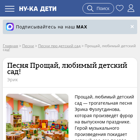
Поиск
Подписывайтесь на наш
MAX
Главная
>
Песни
>
Песни про детский сад
>
Прощай, любимый детский
сад!
Песня Прощай, любимый детский
сад!
Эрик
Прощай, любимый детский
сад — трогательная песня
Эрика Фузлутдинова,
которая произведёт фурор
на выпускном празднике.
Герой музыкального
произведения покидает