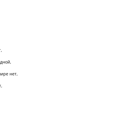


дной,

ире нет,


