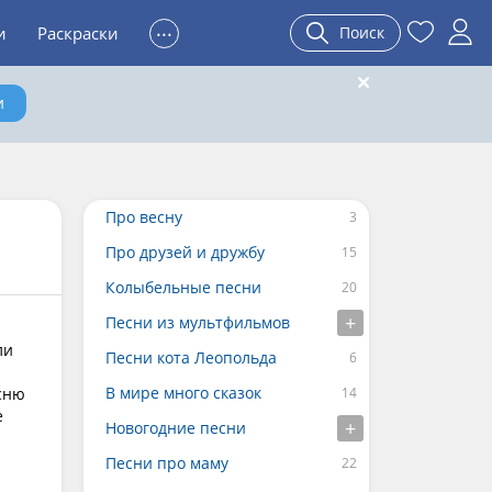
...
и
Раскраски
Поиск
и
Про весну
Про друзей и дружбу
Колыбельные песни
Песни из мультфильмов
ли
Песни кота Леопольда
В мире много сказок
сню
е
Новогодние песни
Песни про маму