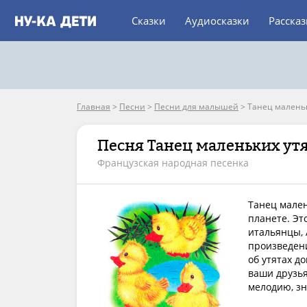
Сказки
Аудиосказки
Расска
Главная
>
Песни
>
Песни для малышей
>
Танец маленьк
Песня Танец маленьких ут
Французская народная песенка
Танец мален
планете. Эт
итальянцы, 
произведен
об утятах д
ваши друзья
мелодию, зн