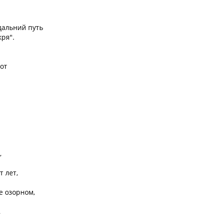
дальний путь

ря".

т



 лет,

е озорном,


