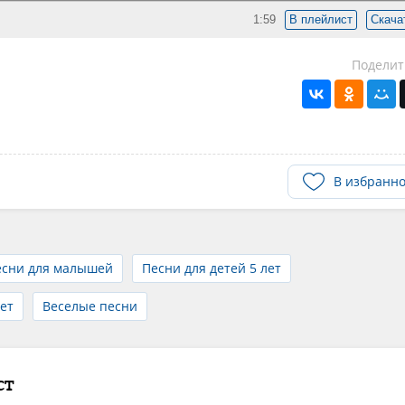
1:59
В плейлист
Скача
Поделит
В избранн
есни для малышей
Песни для детей 5 лет
лет
Веселые песни
ст