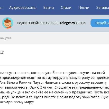
зы
Аудиорассказы
Басни
Стихи
Песни
Загадк
Подписывайтесь на наш
Telegram
канал
Перейт
их утят
ят
ьких утят - песня, которая уже более полувека звучит на всей
о произведение поют по всему миру, а в нашу страну ее привез
Аль Бано и Ромина Пауэр. Написать слова к русскому варианту
ия выпала честь Юрию Энтину. Слушайте эту танцевальную пе
ома, на улице и включайте ее на семейных праздниках. Пусть вс
, родные поют и танцуют вместе с вами под эту зажигательную
акомую всему миру!