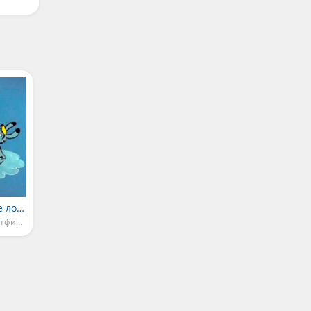
Облака, белогривые лошадки
Детские песни из мультфильмов