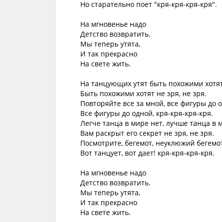
Но старательно поет "кря-кря-кря-кря".

На мгновенье надо

Детство возвратить.

Мы теперь утята,

И так прекрасно

На свете жить.

На танцующих утят быть похожими хотят,
Быть похожими хотят не зря, не зря.

Повторяйте все за мной, все фигуры до о
Все фигуры до одной, кря-кря-кря-кря.

Легче танца в мире нет, лучше танца в м
Вам раскрыт его секрет не зря, не зря.

Посмотрите, бегемот, неуклюжий бегемот,
Вот танцует, вот дает! кря-кря-кря-кря.

На мгновенье надо

Детство возвратить.

Мы теперь утята,

И так прекрасно

На свете жить.