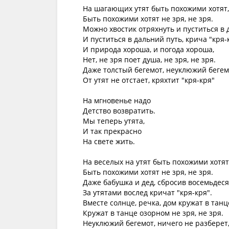
На шагающих утят быть похожими хотят,

Быть похожими хотят не зря, не зря.

Можно хвостик отряхнуть и пуститься в 
И пуститься в дальний путь, крича "кря-к
И природа хороша, и погода хороша,

Нет, не зря поет душа, не зря, не зря.

Даже толстый бегемот, неуклюжий бегемо
От утят не отстает, кряхтит "кря-кря"

На мгновенье надо

Детство возвратить.

Мы теперь утята,

И так прекрасно

На свете жить.

На веселых на утят быть похожими хотят,
Быть похожими хотят не зря, не зря.

Даже бабушка и дед, сбросив восемьдесят
За утятами вослед кричат "кря-кря".

Вместе солнце, речка, дом кружат в танц
Кружат в танце озорном не зря, не зря.

Неуклюжий бегемот, ничего не разберет,