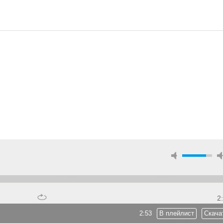
2
2:53
В плейлист
Скача