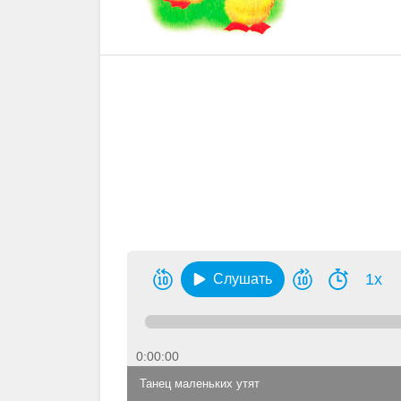
1x
Слушать
0:00:00
Танец маленьких утят