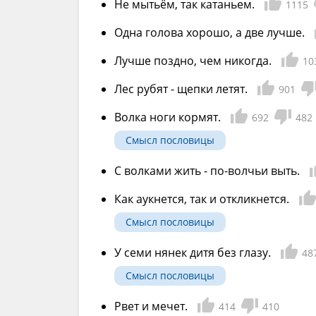
Не мытьём, так катаньем.
1115
Одна голова хорошо, а две лучше.
Лучше поздно, чем никогда.
10
Лес рубят - щепки летят.
901
Волка ноги кормят.
692
482
Смысл пословицы
С волками жить - по-волчьи выть.
Как аукнется, так и откликнется.
Смысл пословицы
У семи нянек дитя без глазу.
48
Смысл пословицы
Рвет и мечет.
414
410