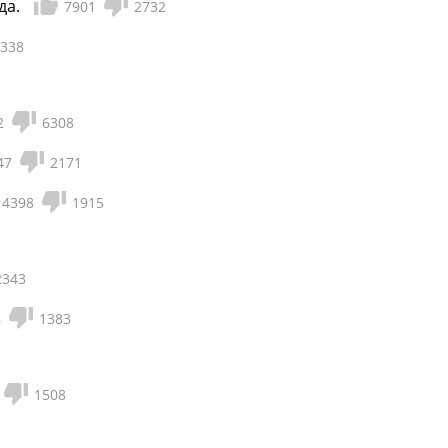
да.
7901
2732
338
2
6308
47
2171
4398
1915
2343
8
1383
1508