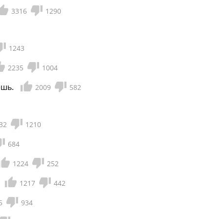
3316
1290
1243
2235
1004
ешь.
2009
582
32
1210
684
1224
252
1217
442
5
934