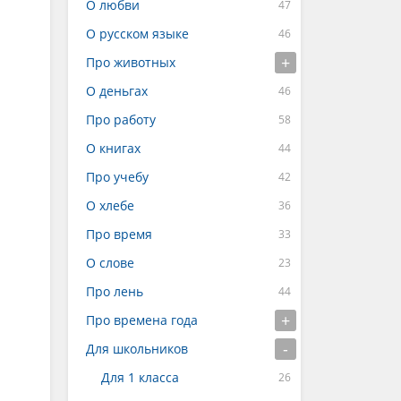
О любви
О русском языке
Про животных
О деньгах
Про работу
О книгах
Про учебу
О хлебе
Про время
О слове
Про лень
Про времена года
Для школьников
Для 1 класса