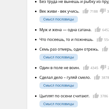
Без труда не вынешь и рыбку из пру
Век живи - век учись.
7188
3
Смысл пословицы
Муж и жена — одна сатана.
645
Что посеешь, то и пожнешь.
55
Семь раз отмерь, один отрежь.
Смысл пословицы
Один в поле не воин.
4345
Сделал дело – гуляй смело.
387
Смысл пословицы
Цыплят по осени считают.
3786
Смысл пословицы