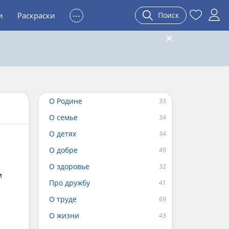
...
и
Раскраски
Поиск
О Родине
О семье
О детях
О добре
О здоровье
и
Про дружбу
О труде
О жизни