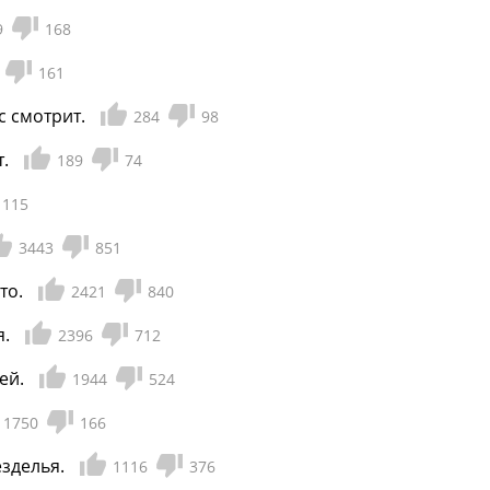
9
168
161
с смотрит.
284
98
.
189
74
115
3443
851
то.
2421
840
я.
2396
712
ей.
1944
524
1750
166
зделья.
1116
376