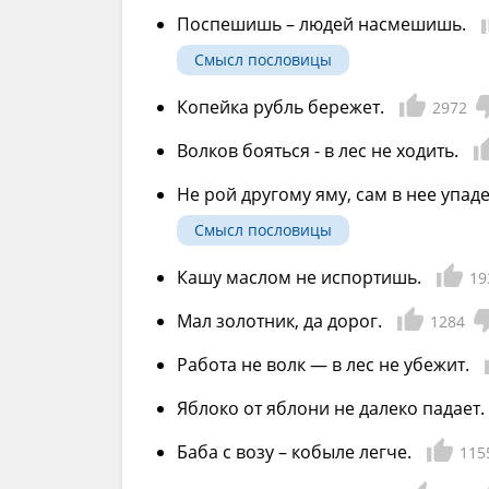
Поспешишь – людей насмешишь.
Смысл пословицы
Копейка рубль бережет.
2972
Волков бояться - в лес не ходить.
Не рой другому яму, сам в нее упад
Смысл пословицы
Кашу маслом не испортишь.
19
Мал золотник, да дорог.
1284
Работа не волк — в лес не убежит.
Яблоко от яблони не далеко падает.
Баба с возу – кобыле легче.
115