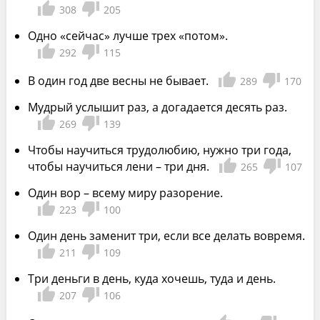
308
205
Одно «сейчас» лучше трех «потом».
292
115
В один год две весны не бывает.
289
170
Мудрый услышит раз, а догадается десять раз.
269
139
Чтобы научиться трудолюбию, нужно три года,
чтобы научиться лени – три дня.
265
107
Один вор – всему миру разорение.
223
100
Один день заменит три, если все делать вовремя.
211
109
Три деньги в день, куда хочешь, туда и день.
207
106