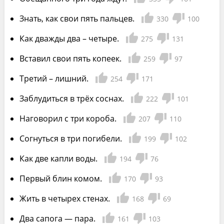
Знать, как свои пять пальцев.
330
100
Как дважды два – четыре.
275
131
Вставил свои пять копеек.
259
97
Третий – лишний.
254
171
Заблудиться в трёх соснах.
222
101
Наговорил с три короба.
207
110
Согнуться в три погибели.
199
102
Как две капли воды.
194
76
Первый блин комом.
170
93
Жить в четырех стенах.
168
69
Два сапога — пара.
161
103