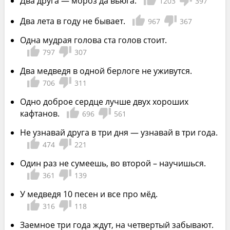
Два друга — мороз да вьюга.
1203
397
Два лета в году не бывает.
967
367
Одна мудрая голова ста голов стоит.
797
307
Два медведя в одной берлоге не уживутся.
706
311
Одно доброе сердце лучше двух хороших
кафтанов.
696
561
Не узнавай друга в три дня — узнавай в три года.
474
221
Один раз не сумеешь, во второй – научишься.
361
139
У медведя 10 песен и все про мёд.
316
118
Заемное три года ждут, на четвертый забывают.