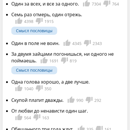
Один за всех, и все за одного.
7304
764
Семь раз отмерь, один отрежь.
4398
1915
Смысл пословицы
Один в поле не воин.
4345
2343
За двумя зайцами погонишься, ни одного не
поймаешь.
1691
819
Смысл пословицы
Одна голова хорошо, а две лучше.
1040
350
Скупой платит дважды.
990
292
От любви до ненависти один шаг.
564
163
Обещанного три года ждут.
335
161