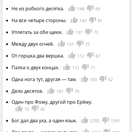
Не из робкого десятка.
148
69
На все четыре стороны.
142
81
Уплетать за обе щеки.
137
75
Между двух огней.
121
72
От горшка два вершка.
112
67
Палка о двух концах.
112
71
Одна нога тут, другая — там.
103
52
Дело десятое.
101
70
Один про Фому, другой про Ерёму.
72
42
Бог дал два уха, а один язык.
2705
1391