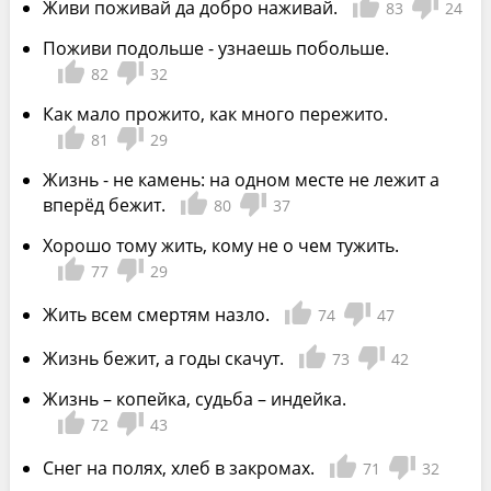
Живи поживай да добро наживай.
83
24
Поживи подольше - узнаешь побольше.
82
32
Как мало прожито, как много пережито.
81
29
Жизнь - не камень: на одном месте не лежит а
вперёд бежит.
80
37
Хорошо тому жить, кому не о чем тужить.
77
29
Жить всем смертям назло.
74
47
Жизнь бежит, а годы скачут.
73
42
Жизнь – копейка, судьба – индейка.
72
43
Снег на полях, хлеб в закромах.
71
32