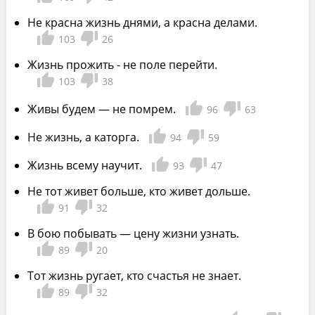
Не красна жизнь днями, а красна делами.
103
26
Жизнь прожить - не поле перейти.
103
38
Живы будем — не помрем.
96
63
Не жизнь, а каторга.
94
59
Жизнь всему научит.
93
47
Не тот живет больше, кто живет дольше.
91
32
В бою побывать — цену жизни узнать.
89
20
Тот жизнь ругает, кто счастья не знает.
89
32