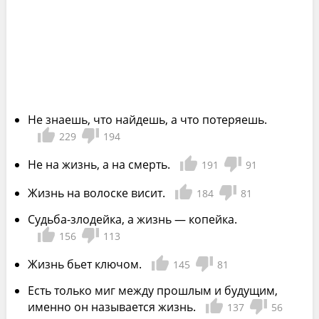
Не знаешь, что найдешь, а что потеряешь.
229
194
Не на жизнь, а на смерть.
191
91
Жизнь на волоске висит.
184
81
Судьба-злодейка, а жизнь — копейка.
156
113
Жизнь бьет ключом.
145
81
Есть только миг между прошлым и будущим,
именно он называется жизнь.
137
56