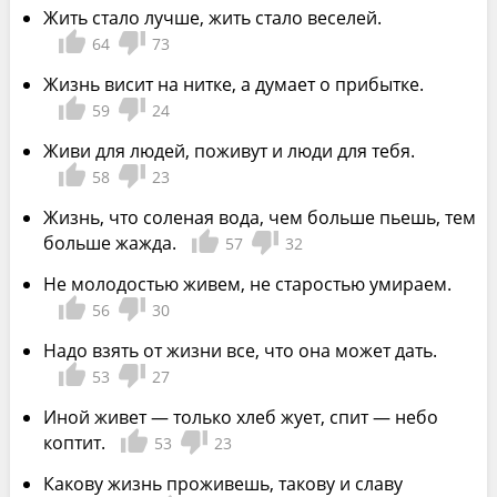
Жить стало лучше, жить стало веселей.
64
73
Жизнь висит на нитке, а думает о прибытке.
59
24
Живи для людей, поживут и люди для тебя.
58
23
Жизнь, что соленая вода, чем больше пьешь, тем
больше жажда.
57
32
Не молодостью живем, не старостью умираем.
56
30
Надо взять от жизни все, что она может дать.
53
27
Иной живет — только хлеб жует, спит — небо
коптит.
53
23
Какову жизнь проживешь, такову и славу