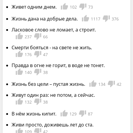
Живет одним днем.
102
73
Жизнь дана на добрые дела.
1117
376
Ласковое слово не ломает, а строит.
237
66
Смерти бояться - на свете не жить.
176
47
Правда в огне не горит, в воде не тонет.
140
38
Жизнь без цели – пустая жизнь.
134
42
Живут один раз: не потом, а сейчас.
132
38
В нём жизнь кипит.
129
87
Живи просто, доживешь лет до ста.
109
42