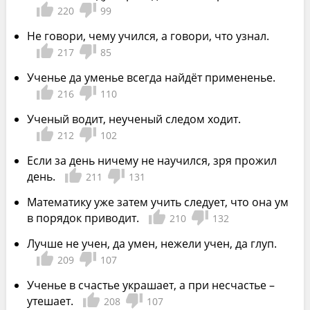
220
99
Не говори, чему учился, а говори, что узнал.
217
85
Ученье да уменье всегда найдёт примененье.
216
110
Ученый водит, неученый следом ходит.
212
102
Если за день ничему не научился, зря прожил
день.
211
131
Математику уже затем учить следует, что она ум
в порядок приводит.
210
132
Лучше не учен, да умен, нежели учен, да глуп.
209
107
Ученье в счастье украшает, а при несчастье –
утешает.
208
107