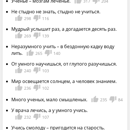
Ученье – мозгам леченье.
317
204
Не стыдно не знать, стыдно не учиться.
298
116
Мудрый услышит раз, а догадается десять раз.
269
139
Неразумного учить – в бездонную кадку воду
лить.
265
140
От умного научишься, от глупого разучишься.
240
103
Мир освещается солнцем, а человек знанием.
236
102
Много ученых, мало смышленых.
235
84
У врача лечись, а у умного учись.
232
107
Учись смолоду – пригодится на старость.