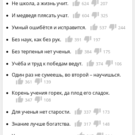
Не школа, а жизнь учит.
624
207
И медведя плясать учат.
604
325
Умный ошибётся и исправится.
537
244
Без наук, как без рук.
391
197
Без терпенья нет ученья.
384
175
Учёба и труд к победам ведут.
374
106
Один раз не сумеешь, во второй – научишься.
361
139
Корень учения горек, да плод его сладок.
347
108
Для ученья нет старости.
337
173
Знание лучше богатства.
317
148