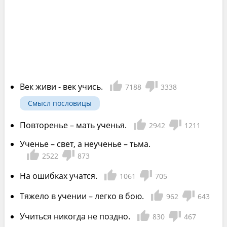
Век живи - век учись.
7188
3338
Смысл пословицы
Повторенье – мать ученья.
2942
1211
Ученье – свет, а неученье – тьма.
2522
873
На ошибках учатся.
1061
705
Тяжело в учении – легко в бою.
962
643
Учиться никогда не поздно.
830
467