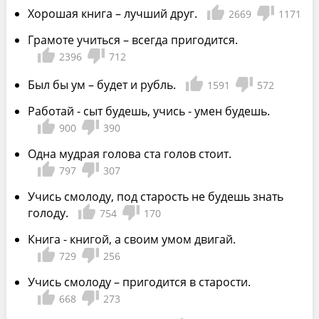
Хорошая книга – лучший друг.
2669
1171
Грамоте учиться – всегда пригодится.
2396
712
Был бы ум – будет и рубль.
1591
572
Работай - сыт будешь, учись - умен будешь.
900
390
Одна мудрая голова ста голов стоит.
797
307
Учись смолоду, под старость не будешь знать
голоду.
754
170
Книга - книгой, а своим умом двигай.
729
256
Учись смолоду – пригодится в старости.
668
273