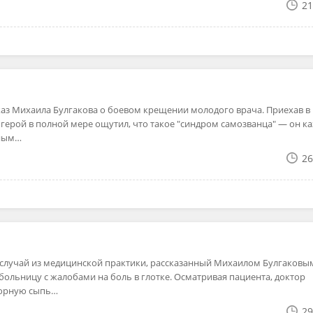
21
каз Михаила Булгакова о боевом крещении молодого врача. Приехав в
 герой в полной мере ощутил, что такое "синдром самозванца" — он ка
щным…
26
случай из медицинской практики, рассказанный Михаилом Булгаковы
больницу с жалобами на боль в глотке. Осматривая пациента, доктор
морную сыпь…
29