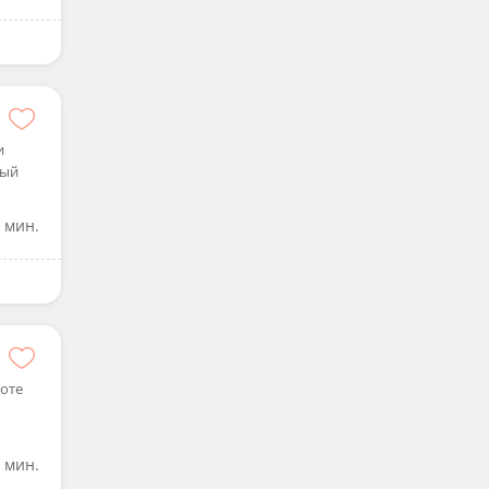
и
ный
 мин.
боте
 мин.