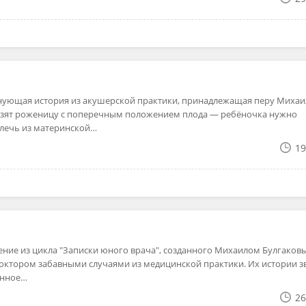
ующая история из акушерской практики, принадлежащая перу Михаи
возят роженицу с поперечным положением плода — ребёночка нужно
влечь из материнской…
19
ение из цикла "Записки юного врача", созданного Михаилом Булгаков
доктором забавными случаями из медицинской практики. Их истории з
анное…
26