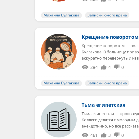
Михаила Булгакова
Записки юного врача
Крещение поворотом
Крещение поворотом — волн
Булгакова. В больницу при
аккуратно перевернуть и из
284
4
0
Михаила Булгакова
Записки юного врача
Тьма египетская
Тьма египетская — произвед
Коллеги делятся с молодым 
анекдотично, но всё рассказ
461
3
0