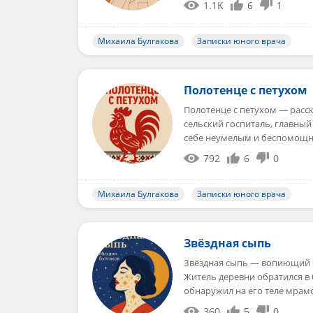
1.1K
6
1
Михаила Булгакова
Записки юного врача
Полотенце с петухом
Полотенце с петухом — расс
сельский госпиталь, главный
себе неумелым и беспомо
792
6
0
Михаила Булгакова
Записки юного врача
Звёздная сыпь
Звёздная сыпь — вопиющий 
Житель деревни обратился в 
обнаружил на его теле мра
360
5
0