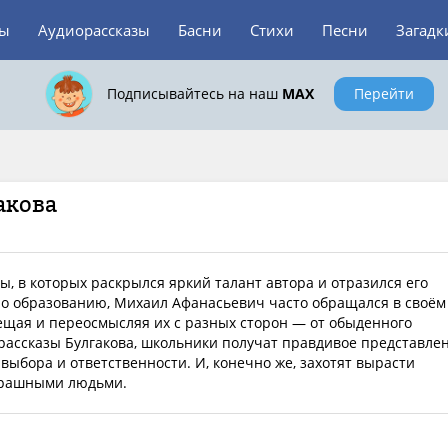
зы
Аудиорассказы
Басни
Стихи
Песни
Загадк
Подписывайтесь на наш
MAX
Перейти
акова
, в которых раскрылся яркий талант автора и отразился его
о образованию, Михаил Афанасьевич часто обращался в своём
ещая и переосмысляя их с разных сторон — от обыденного
 рассказы Булгакова, школьники получат правдивое представле
выбора и ответственности. И, конечно же, захотят вырасти
трашными людьми.