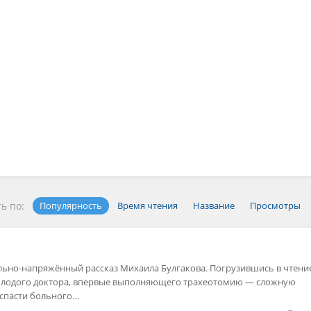
ь по:
Популярность
Время чтения
Название
Просмотры
ьно-напряжённый рассказ Михаила Булгакова. Погрузившись в чтение
молодого доктора, впервые выполняющего трахеотомию — сложную
 спасти больного…