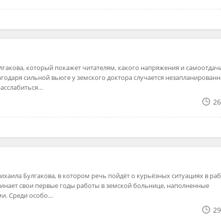
лгакова, который покажет читателям, какого напряжения и самоотдач
агодаря сильной вьюге у земского доктора случается незапланирован
расслабиться…
26
хаила Булгакова, в котором речь пойдёт о курьёзных ситуациях в ра
инает свои первые годы работы в земской больнице, наполненные
и. Среди особо…
29