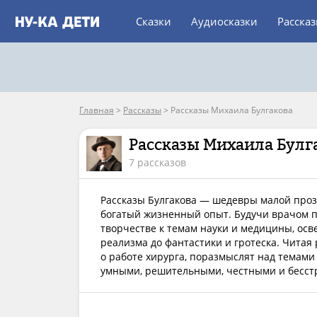
Сказки
Аудиосказки
Расска
Главная
>
Рассказы
>
Рассказы Михаила Булгакова
Рассказы Михаила Булг
7 рассказов
Рассказы Булгакова — шедевры малой прозы
богатый жизненный опыт. Будучи врачом п
творчестве к темам науки и медицины, осв
реализма до фантастики и гротеска. Читая
о работе хирурга, поразмыслят над темами 
умными, решительными, честными и бесс