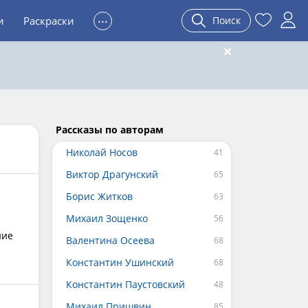
...
и
Раскраски
Поиск
Рассказы по авторам
Николай Носов
Виктор Драгунский
Борис Житков
Михаил Зощенко
ние
Валентина Осеева
Константин Ушинский
Константин Паустовский
Михаил Пришвин