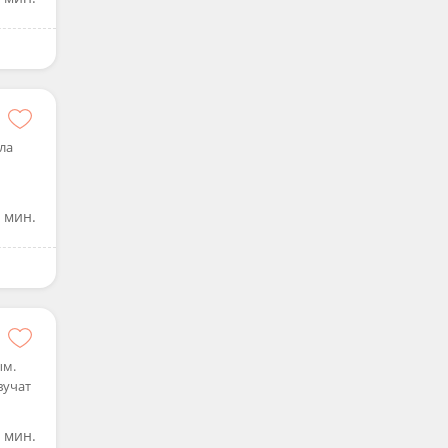
ла
 мин.
ым.
вучат
 мин.