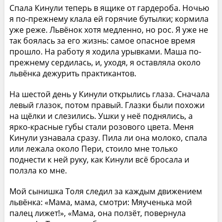
Спала Кинули теперь в ящике от гардероба. Ночью
я по-прежнему клала ей горячие бутылки; кормила
уже реже. Львёнок хотя медленно, но рос. Я уже не
так боялась за его жизнь: самое опасное время
прошло. На работу я ходила урывками. Маша по-
прежнему сердилась, и, уходя, я оставляла около
львёнка дежурить практикантов.
На шестой день у Кинули открылись глаза. Сначала
левый глазок, потом правый. Глазки были похожи
на щёлки и слезились. Ушки у неё поднялись, а
ярко-красные губы стали розового цвета. Меня
Кинули узнавала сразу. Пила ли она молоко, спала
или лежала около Пери, стоило мне только
поднести к ней руку, как Кинули всё бросала и
ползла ко мне.
Мой сынишка Толя следил за каждым движением
львёнка: «Мама, мама, смотри: Мяученька мой
палец лижет!», «Мама, она ползёт, повернула