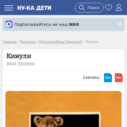
Поиск
Подписывайтесь на наш
MAX
Главная
>
Рассказы
>
Рассказы Веры Чаплиной
>
Кинули
Кинули
Вера Чаплина
Скачать: