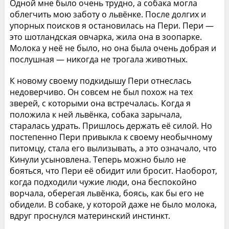
Одной мне было очень трудно, а собака могла
облегчить мою заботу о львёнке. После долгих и
упорных поисков я остановилась на Пери. Пери —
это шотландская овчарка, жила она в зоопарке.
Молока у неё не было, но она была очень добрая и
послушная — никогда не трогала животных.
К новому своему подкидышу Пери отнеслась
недоверчиво. Он совсем не был похож на тех
зверей, с которыми она встречалась. Когда я
положила к ней львёнка, собака зарычала,
старалась удрать. Пришлось держать её силой. Но
постепенно Пери привыкла к своему необычному
питомцу, стала его вылизывать, а это означало, что
Кинули усыновлена. Теперь можно было не
бояться, что Пери её обидит или бросит. Наоборот,
когда подходили чужие люди, она беспокойно
ворчала, оберегая львёнка, боясь, как бы его не
обидели. В собаке, у которой даже не было молока,
вдруг проснулся материнский инстинкт.