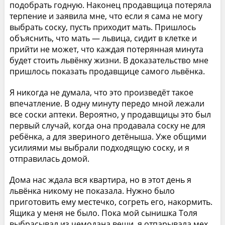
подобрать годную. Наконец продавщица потеряла
терпение и заявила мне, что если я сама не могу
выбрать соску, пусть приходит мать. Пришлось
объяснить, что мать — львица, сидит в клетке и
прийти не может, что каждая потерянная минута
будет стоить львёнку жизни. В доказательство мне
пришлось показать продавщице самого львёнка.
Я никогда не думала, что это произведёт такое
впечатление. В одну минуту передо мной лежали
все соски аптеки. Вероятно, у продавщицы это был
первый случай, когда она продавала соску не для
ребёнка, а для звериного детёныша. Уже общими
усилиями мы выбрали подходящую соску, и я
отправилась домой.
Дома нас ждала вся квартира, но в этот день я
львёнка никому не показала. Нужно было
приготовить ему местечко, согреть его, накормить.
Ящика у меня не было. Пока мой сынишка Толя
выбрасывал из чемодана вещи, я отпарывала мех