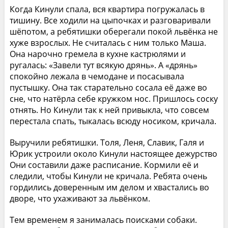
Когда Кинули спала, вся квартира погружалась в
тишину. Все ходили на цыпочках и разговаривали
шёпотом, а ребятишки оберегали покой львёнка не
хуже взрослых. Не считалась с ним только Маша.
Она нарочно гремела в кухне кастрюлями и
ругалась: «Завели тут всякую дрянь». А «дрянь»
спокойно лежала в чемодане и посасывала
пустышку. Она так старательно сосала её даже во
сне, что натёрла себе кружком нос. Пришлось соску
отнять. Но Кинули так к ней привыкла, что совсем
перестала спать, тыкалась всюду носиком, кричала.
Выручили ребятишки. Толя, Леня, Славик, Галя и
Юрик устроили около Кинули настоящее дежурство
Они составили даже расписание. Кормили её и
следили, чтобы Кинули не кричала. Ребята очень
гордились доверенным им делом и хвастались во
дворе, что ухаживают за львёнком.
Тем временем я занималась поисками собаки.