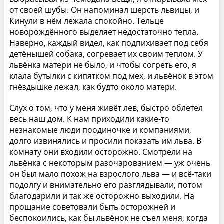
от своей шубы. Он напоминал шерсть львицы, и
Кинули в нём лежала спокойно. Тельце
новорождённого выделяет недостаточно тепла.
Наверно, каждый видел, как подпихивает под себя
детёнышей собака, согревает их своим теплом. У
львёнка матери не было, и чтобы согреть его, я
клала бутылки с кипятком под мех, и львёнок в этом
гнёздышке лежал, как будто около матери.
Слух о том, что у меня живёт лев, быстро облетел
весь наш дом. К нам приходили какие-то
незнакомые люди поодиночке и компаниями,
долго извинялись и просили показать им льва. В
комнату они входили осторожно. Смотрели на
львёнка с некоторым разочарованием — уж очень
он был мало похож на взрослого льва — и всё-таки
подолгу и внимательно его разглядывали, потом
благодарили и так же осторожно выходили. На
прощание советовали быть осторожней и
беспокоились, как бы львёнок не съел меня, когда