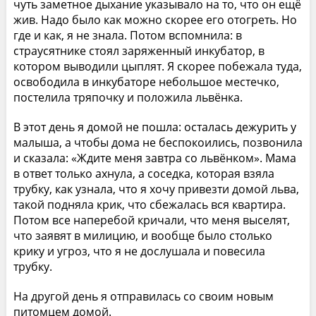
чуть заметное дыхание указывало на то, что он ещё
жив. Надо было как можно скорее его отогреть. Но
где и как, я не знала. Потом вспомнила: в
страусятнике стоял заряженный инкубатор, в
котором выводили цыплят. Я скорее побежала туда,
освободила в инкубаторе небольшое местечко,
постелила тряпочку и положила львёнка.
В этот день я домой не пошла: осталась дежурить у
малыша, а чтобы дома не беспокоились, позвонила
и сказала: «Ждите меня завтра со львёнком». Мама
в ответ только ахнула, а соседка, которая взяла
трубку, как узнала, что я хочу привезти домой льва,
такой подняла крик, что сбежалась вся квартира.
Потом все наперебой кричали, что меня выселят,
что заявят в милицию, и вообще было столько
крику и угроз, что я не дослушала и повесила
трубку.
На другой день я отправилась со своим новым
питомцем домой.