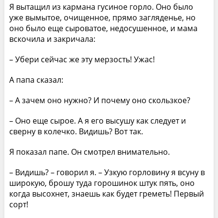
Я вытащил из кармана гусиное горло. Оно было
уже вымытое, очищенное, прямо загляденье, но
оно было еще сыроватое, недосушенное, и мама
вскочила и закричала:
– Убери сейчас же эту мерзость! Ужас!
А папа сказал:
– А зачем оно нужно? И почему оно скользкое?
– Оно еще сырое. А я его высушу как следует и
сверну в колечко. Видишь? Вот так.
Я показал папе. Он смотрел внимательно.
– Видишь? – говорил я. – Узкую горловину я всуну в
широкую, брошу туда горошинок штук пять, оно
когда высохнет, знаешь как будет греметь! Первый
сорт!