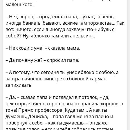
маленького.
– Нет, верно, – продолжал папа, – у нас, знаешь,
иногда банкеты бывают, всякие там торжества… Так
вот: ничего, если я иногда захвачу что-нибудь с
собой? Ну, яблочко там или апельсин…
– Не сходи с ума! – сказала мама.
– Да почему же? – спросил папа.
– А потому, что сегодня ты унес яблоко с собою, а
завтра начнешь винегрет в боковой карман
запихивать!
– Да, – сказал папа и поглядел в потолок, – да,
некоторые очень хорошо знают правила хорошего
тона! Прямо профессора! Куда там!.. А как ты
думаешь, Дениска, – папа взял меня за плечо и
повернул к себе, – как ты думаешь, – он даже
повысил голос, – если у тебя собрались гости и