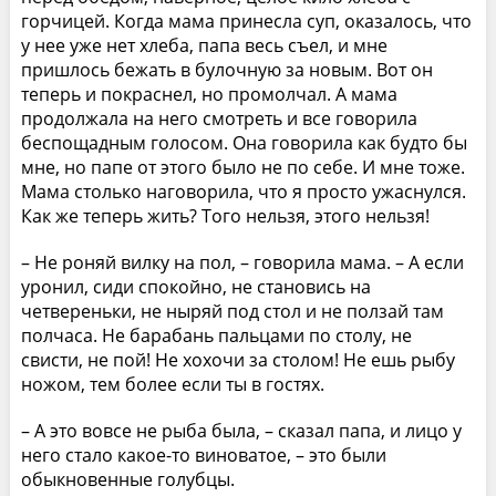
горчицей. Когда мама принесла суп, оказалось, что
у нее уже нет хлеба, папа весь съел, и мне
пришлось бежать в булочную за новым. Вот он
теперь и покраснел, но промолчал. А мама
продолжала на него смотреть и все говорила
беспощадным голосом. Она говорила как будто бы
мне, но папе от этого было не по себе. И мне тоже.
Мама столько наговорила, что я просто ужаснулся.
Как же теперь жить? Того нельзя, этого нельзя!
– Не роняй вилку на пол, – говорила мама. – А если
уронил, сиди спокойно, не становись на
четвереньки, не ныряй под стол и не ползай там
полчаса. Не барабань пальцами по столу, не
свисти, не пой! Не хохочи за столом! Не ешь рыбу
ножом, тем более если ты в гостях.
– А это вовсе не рыба была, – сказал папа, и лицо у
него стало какое-то виноватое, – это были
обыкновенные голубцы.