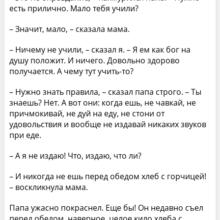
есть прилично. Мало тебя учили?
– Значит, мало, – сказала мама.
– Ничему не учили, – сказал я. – Я ем как бог на
душу положит. И ничего. Довольно здорово
получается. А чему тут учить-то?
– Нужно знать правила, – сказал папа строго. – Ты
знаешь? Нет. А вот они: когда ешь, не чавкай, не
причмокивай, не дуй на еду, не стони от
удовольствия и вообще не издавай никаких звуков
при еде.
– А я не издаю! Что, издаю, что ли?
– И никогда не ешь перед обедом хлеб с горчицей!
– воскликнула мама.
Папа ужасно покраснел. Еще бы! Он недавно съел
перед обедом, наверное, целое кило хлеба с