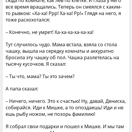
сюда по комнате, как лев по клетке. И глаза у него
все время вращались. Теперь он смеялся с каким-
то рывком: «Ха-ха! Ррр! Ха-ха! Рр!» Глядя на него, я
тоже расхохотался:
– Конечно, не умрет! Ха-ха-ха-ха-ха-ха!
Тут случилось чудо. Мама встала, взяла со стола
чашку, вышла на середку комнаты и аккуратно
бросила эту чашку об пол. Чашка разлетелась на
тысячу кусочков. Я сказал:
– Ты что, мама? Ты это зачем?
А папа сказал:
– Ничего, ничего. Это к счастью! Ну, давай, Дениска,
собирайся. Иди к Мишке, а то опоздаешь! Иди и не
ешь рыбу ножом, не позорь фамилию!
Я собрал свои подарки и пошел к Мишке. И мы там