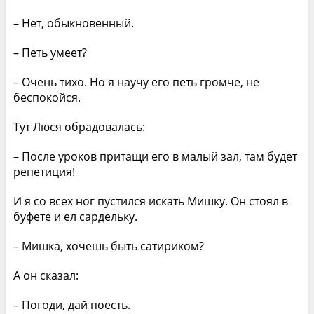
– Нет, обыкновенный.
– Петь умеет?
– Очень тихо. Но я научу его петь громче, не
беспокойся.
Тут Люся обрадовалась:
– После уроков притащи его в малый зал, там будет
репетиция!
И я со всех ног пустился искать Мишку. Он стоял в
буфете и ел сардельку.
– Мишка, хочешь быть сатириком?
А он сказал:
– Погоди, дай поесть.