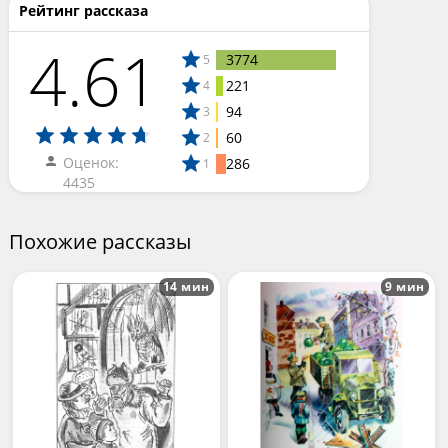
Рейтинг рассказа
4.61
3774
5
221
4
94
3
60
2
Оценок:
286
1
4435
Похожие рассказы
14 мин
9 мин