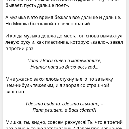
бывает, пусть дальше поет».
А музыка в это время бежала все дальше и дальше.
Но Мишка был какой-то зеленоватый.
И когда музыка дошла до места, он снова вымахнул
левую руку и, как пластинка, которую «заело», завел
в третий раз:
Папа у Васи силен в математике,
Учится папа за Васю весь год…
Мне ужасно захотелось стукнуть его по затылку
чем-нибудь тяжелым, и я заорал со страшной
злостью:
Где это видано, где это слыхано, –
Папа решает, а Вася сдает?!
Мишка, ты, видно, совсем рехнулся! Ты что в третий
раз одно и то же затягиваешь? Давай про девчонок!