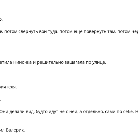
о.
це, потом свернуть вон туда, потом еще повернуть там, потом че
тветила Ниночка и решительно зашагала по улице.
риятеля.
.
ни делали вид, будто идут не с ней, а отдельно, сами по себе. 
.
ил Валерик.