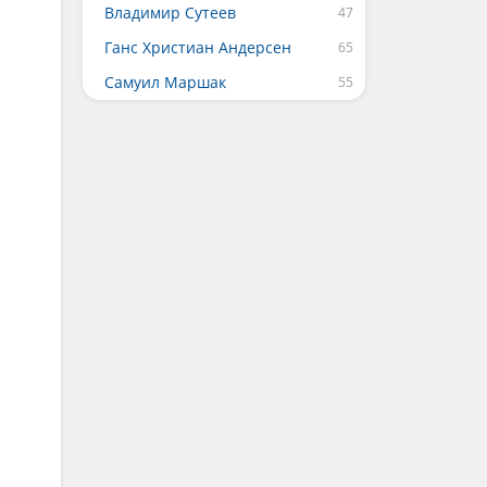
Владимир Сутеев
Ганс Христиан Андерсен
Самуил Маршак