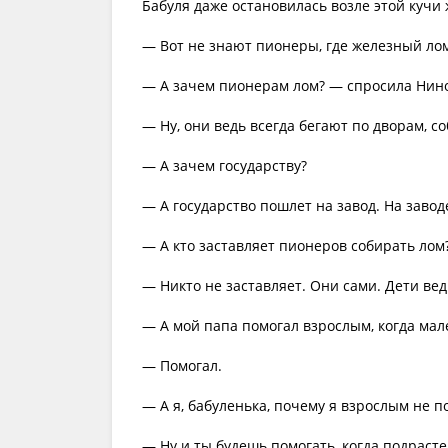
Бабуля даже остановилась возле этой кучи 
— Вот не знают пионеры, где железный лом 
— А зачем пионерам лом? — спросила Нин
— Ну, они ведь всегда бегают по дворам, с
— А зачем государству?
— А государство пошлет на завод. На завод
— А кто заставляет пионеров собирать лом
— Никто не заставляет. Они сами. Дети ве
— А мой папа помогал взрослым, когда ма
— Помогал.
— А я, бабуленька, почему я взрослым не 
— Ну и ты будешь помогать, когда подраст