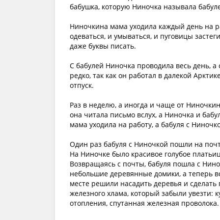
бабушка, которую Ниночка называла бабул
Ниночкина мама уходила каждый день на ра
одеваться, и умываться, и пуговицы застег
даже буквы писать.
С бабулей Ниночка проводила весь день, а 
редко, так как он работал в далекой Аркти
отпуск.
Раз в неделю, а иногда и чаще от Ниночки
она читала письмо вслух, а Ниночка и бабу
мама уходила на работу, а бабуля с Ниночк
Один раз бабуля с Ниночкой пошли на почт
На Ниночке было красивое голубое платьи
Возвращаясь с почты, бабуля пошла с Нин
небольшие деревянные домики, а теперь в
месте решили насадить деревья и сделать п
железного хлама, который забыли увезти: 
отопления, спутанная железная проволока.