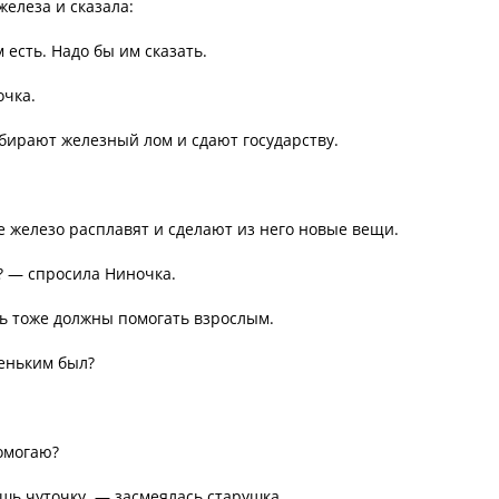
железа и сказала:
есть. Надо бы им сказать.
очка.
обирают железный лом и сдают государству.
е железо расплавят и сделают из него новые вещи.
? — спросила Ниночка.
дь тоже должны помогать взрослым.
леньким был?
помогаю?
ешь чуточку. — засмеялась старушка.