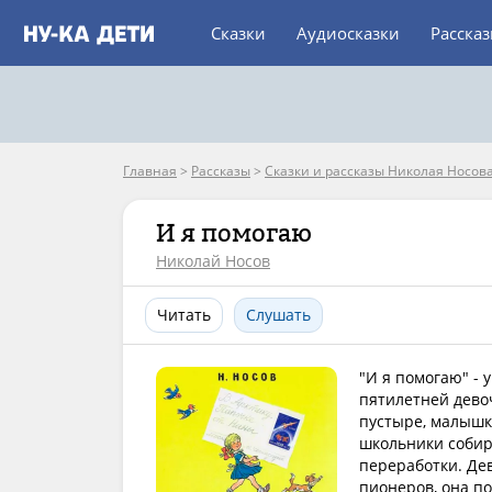
Сказки
Аудиосказки
Расска
Главная
>
Рассказы
>
Сказки и рассказы Николая Носов
И я помогаю
Николай Носов
Читать
Слушать
"И я помогаю" - 
пятилетней девоч
пустыре, малышк
школьники собир
переработки. Де
пионеров, она по