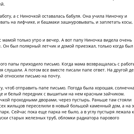
ей.
боту, а с Ниночкой оставалась бабуля. Она учила Ниночку и
ивать на лифчике, и башмаки зашнуровывать, и заплетать косы,
с мамой только утро и вечер. А вот папу Ниночка видела очень
ке. Он был полярный летчик и домой приезжал, только когда был
ного папы приходило письмо. Когда мама возвращалась с работ
ля слушали. А потом все вместе писали папе ответ. На другой д
ой относили письмо на почту.
у, чтоб отправить папе письмо. Погода была хорошая, солнечна
це и белый передник с вышитым на нем красным зайчиком.
очкой проходными дворами, через пустырь. Раньше там стояли
сех жильцов переселили в новый большой каменный дом, а на 
арк. Сейчас пока еще парка не было, а в углу пустыря лежала 
куски старых железных труб, обломки радиатора парового