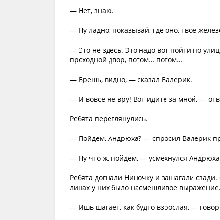
— Нет, знаю.
— Ну ладно, показывай, где оно, твое желез
— Это не здесь. Это надо вот пойти по ули
проходной двор, потом… потом…
— Врешь, видно, — сказал Валерик.
— И вовсе не вру! Вот идите за мной, — о
Ребята переглянулись.
— Пойдем, Андрюха? — спросил Валерик п
— Ну что ж, пойдем, — усмехнулся Андрюха
Ребята догнали Ниночку и зашагали сзади. О
лицах у них было насмешливое выражение
— Ишь шагает, как будто взрослая, — говор