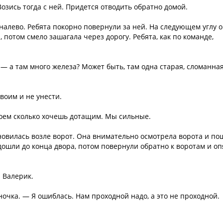
озись тогда с ней. Придется отводить обратно домой.
налево. Ребята покорно повернули за ней. На следующем углу 
 потом смело зашагала через дорогу. Ребята, как по команде,
— а там много железа? Может быть, там одна старая, сломанна
воим и не унести.
оем сколько хочешь дотащим. Мы сильные.
новилась возле ворот. Она внимательно осмотрела ворота и по
дошли до конца двора, потом повернули обратно к воротам и оп
 Валерик.
ночка. — Я ошиблась. Нам проходной надо, а это не проходной.