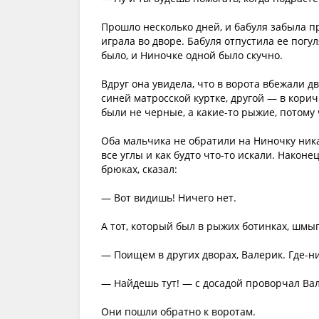
Прошло несколько дней, и бабуля забыла п
играла во дворе. Бабуля отпустила ее погу
было, и Ниночке одной было скучно.
Вдруг она увидела, что в ворота вбежали 
синей матросской куртке, другой — в кори
были не черные, а какие-то рыжие, потому 
Оба мальчика не обратили на Ниночку ника
все углы и как будто что-то искали. Након
брюках, сказал:
— Вот видишь! Ничего нет.
А тот, который был в рыжих ботинках, шмыг
— Поищем в других дворах, Валерик. Где-н
— Найдешь тут! — с досадой проворчал Ва
Они пошли обратно к воротам.