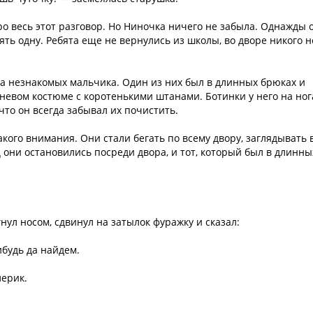
ро весь этот разговор. Но Ниночка ничего не забыла. Однажды 
лять одну. Ребята еще не вернулись из школы, во дворе никого н
два незнакомых мальчика. Один из них был в длинных брюках и
чневом костюме с коротенькими штанами. Ботинки у него на ног
что он всегда забывал их почистить.
кого внимания. Они стали бегать по всему двору, заглядывать 
ец они остановились посреди двора, и тот, который был в длинны
нул носом, сдвинул на затылок фуражку и сказал:
ибудь да найдем.
лерик.