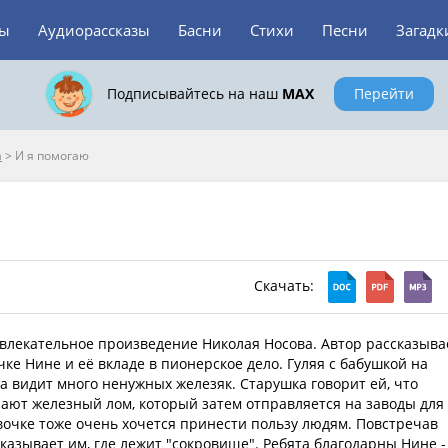
зы
Аудиорассказы
Басни
Стихи
Песни
Загадк
Подписывайтесь на наш
MAX
Перейти
а
>
И я помогаю
Скачать:
увлекательное произведение Николая Носова. Автор рассказыва
ке Нине и её вкладе в пионерское дело. Гуляя с бабушкой на
а видит много ненужных железяк. Старушка говорит ей, что
ают железный лом, который затем отправляется на заводы для
вочке тоже очень хочется принести пользу людям. Повстречав
казывает им, где лежит "сокровище". Ребята благодарны Нине -