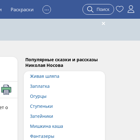
...
и
Раскраски
Поиск
Популярные сказки и рассказы
Николая Носова
Живая шляпа
Заплатка
Огурцы
Ступеньки
ет о
Затейники
Мишкина каша
Фантазеры