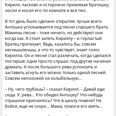
Кирилл, ласково и осторожно прижимая братишку,
носил и носил его по комнате и все пел.
В тот день было сделано открытие: лучше всего
Антошка успокаивается под песни старшего брата.
Мамины песни – тоже ничего, но действуют они
когда как. А стоит запеть Кириллу – и горластый
братец притихает. Ведь, казалось бы, совсем
несмышленыш, а что-то чувствует, знает голос
Кирилла. Он и песни стал различать, когда сделался
постарше: одни просто слушал, под другие начинал
дремать. А после большого рева успокоить и
заставить уснуть его можно только одной песней.
Совсем непохожей на колыбельную…
– Ну, чего трубишь? – сказал Кирилл. – Давай иди
сюда. У, рева… Кто обидел Антошку? Что-нибудь
страшное приснилось? Что в школу повели? Не
бойся, еще не скоро… Мама, помоги его взять…