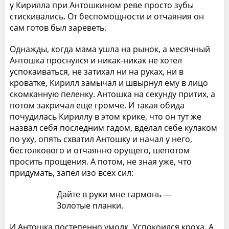
у Кирилла при Антошкином реве просто зубы
стискивались. От беспомощности и отчаяния он
сам готов был зареветь.
Однажды, когда мама ушла на рынок, а месячный
Антошка проснулся и никак-никак не хотел
успокаиваться, не затихал ни на руках, ни в
кроватке, Кирилл замычал и швырнул ему в лицо
скомканную пеленку. Антошка на секунду притих, а
потом закричал еще громче. И такая обида
почудилась Кириллу в этом крике, что он тут же
назвал себя последним гадом, вделал себе кулаком
по уху, опять схватил Антошку и начал у него,
бестолкового и отчаянно орущего, шепотом
просить прощения. А потом, не зная уже, что
придумать, запел изо всех сил:
Дайте в руки мне гармонь —
Золотые планки.
И Антошка постепенно умолк. Успокоился кроха. А