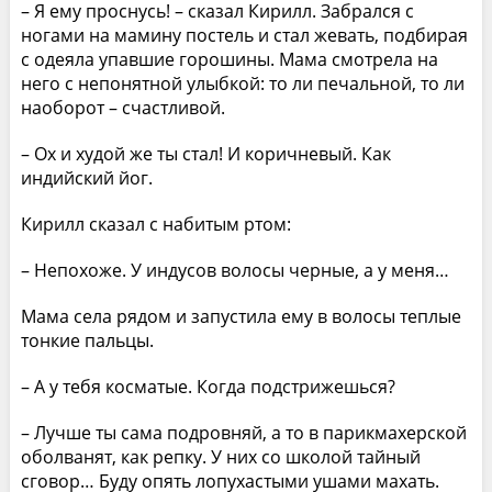
– Я ему проснусь! – сказал Кирилл. Забрался с
ногами на мамину постель и стал жевать, подбирая
с одеяла упавшие горошины. Мама смотрела на
него с непонятной улыбкой: то ли печальной, то ли
наоборот – счастливой.
– Ох и худой же ты стал! И коричневый. Как
индийский йог.
Кирилл сказал с набитым ртом:
– Непохоже. У индусов волосы черные, а у меня…
Мама села рядом и запустила ему в волосы теплые
тонкие пальцы.
– А у тебя косматые. Когда подстрижешься?
– Лучше ты сама подровняй, а то в парикмахерской
оболванят, как репку. У них со школой тайный
сговор… Буду опять лопухастыми ушами махать.