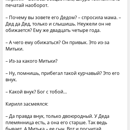
печатай наоборот.
– Почему вы зовете его Дедом? – спросила мама. –
Дед да Дед, только и слышишь. Неужели он не
обижается? Ему же двадцать четыре года.
– А чего ему обижаться? Он привык. Это из-за
Митьки.
– Из-за какого Митьки?
– Ну, помнишь, прибегал такой курчавый? Это его
внук.
– Какой внук? Бог с тобой…
Кирилл засмеялся:
– Да правда внук, только двоюродный. У Деда
племянница есть, а она его старше. Так ведь
бывает. А Митька – ее сын. Вот и посчитай.