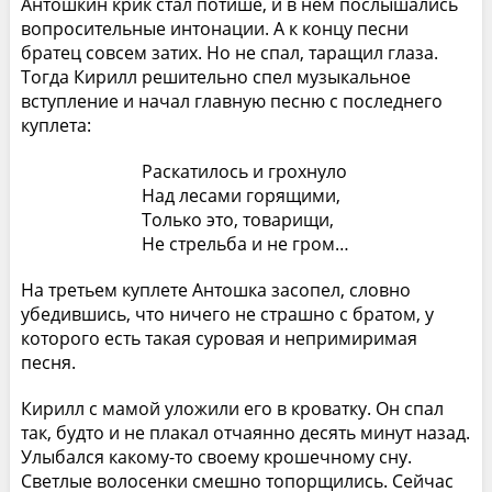
Антошкин крик стал потише, и в нем послышались
вопросительные интонации. А к концу песни
братец совсем затих. Но не спал, таращил глаза.
Тогда Кирилл решительно спел музыкальное
вступление и начал главную песню с последнего
куплета:
Раскатилось и грохнуло
Над лесами горящими,
Только это, товарищи,
Не стрельба и не гром…
На третьем куплете Антошка засопел, словно
убедившись, что ничего не страшно с братом, у
которого есть такая суровая и непримиримая
песня.
Кирилл с мамой уложили его в кроватку. Он спал
так, будто и не плакал отчаянно десять минут назад.
Улыбался какому-то своему крошечному сну.
Светлые волосенки смешно топорщились. Сейчас