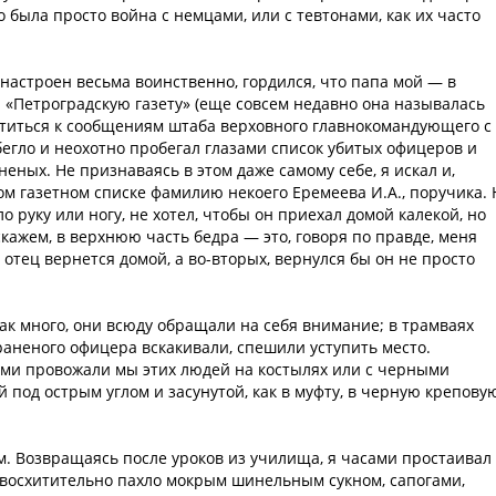
то была просто война с немцами, или с тевтонами, как их часто
ыл настроен весьма воинственно, гордился, что папа мой — в
я «Петроградскую газету» (еще совсем недавно она называлась
ратиться к сообщениям штаба верховного главнокомандующего с
бегло и неохотно пробегал глазами список убитых офицеров и
еных. Не признаваясь в этом даже самому себе, я искал и,
ом газетном списке фамилию некоего Еремеева И.А., поручика. 
ло руку или ногу, не хотел, чтобы он приехал домой калекой, но
скажем, в верхнюю часть бедра — это, говоря по правде, меня
 отец вернется домой, а во-вторых, вернулся бы он не просто
так много, они всюду обращали на себя внимание; в трамваях
 раненого офицера вскакивали, спешили уступить место.
ми провожали мы этих людей на костылях или с черными
й под острым углом и засунутой, как в муфту, в черную крепову
. Возвращаясь после уроков из училища, я часами простаивал
 восхитительно пахло мокрым шинельным сукном, сапогами,