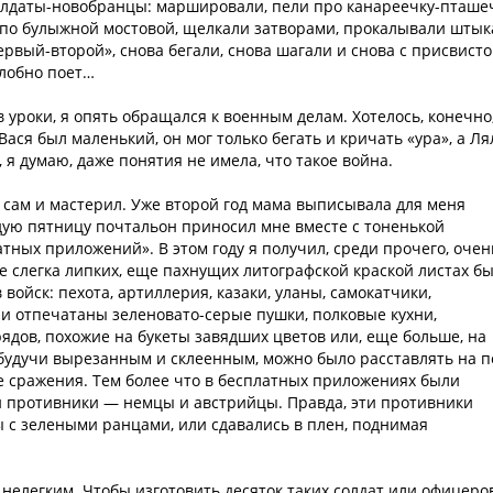
солдаты-новобранцы: маршировали, пели про канареечку-пташеч
х по булыжной мостовой, щелкали затворами, прокалывали шты
рвый-второй», снова бегали, снова шагали и снова с присвист
алобно поет…
в уроки, я опять обращался к военным делам. Хотелось, конечно
 Вася был маленький, он мог только бегать и кричать «ура», а Ля
 я думаю, даже понятия не имела, что такое война.
я сам и мастерил. Уже второй год мама выписывала для меня
дую пятницу почтальон приносил мне вместе с тоненькой
тных приложений». В этом году я получил, среди прочего, очен
е слегка липких, еще пахнущих литографской краской листах б
ойск: пехота, артиллерия, казаки, уланы, самокатчики,
и отпечатаны зеленовато-серые пушки, полковые кухни,
ядов, похожие на букеты завядших цветов или, еще больше, на
, будучи вырезанным и склеенным, можно было расставлять на п
е сражения. Тем более что в бесплатных приложениях были
ши противники — немцы и австрийцы. Правда, эти противники
 с зелеными ранцами, или сдавались в плен, поднимая
елегким. Чтобы изготовить десяток таких солдат или офицеров