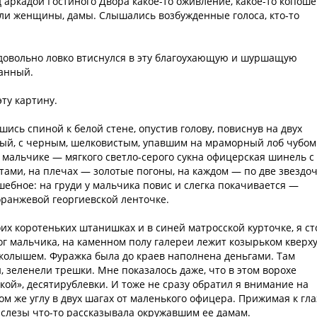
д аркадой Гостиного Двора какое-то оживление, какое-то копош
али женщины, дамы. Слышались возбужденные голоса, кто-то
и довольно ловко втиснулся в эту благоухающую и шуршащую
ванный.
эту картину.
шись спиной к белой стене, опустив голову, повиснув на двух
цый, с черным, шелковистым, упавшим на мраморный лоб чубом
 мальчике — мягкого светло-серого сукна офицерская шинель с
ами, на плечах — золотые погоны, на каждом — по две звездоч
шебное: на груди у мальчика повис и слегка покачивается —
оранжевой георгиевской ленточке.
их коротеньких штанишках и в синей матросской курточке, я ст
ног мальчика, на каменном полу галереи лежит козырьком кверх
колышем. Фуражка была до краев наполнена деньгами. Там
, зеленели трешки. Мне показалось даже, что в этом ворохе
кой», десятирублевки. И тоже не сразу обратил я внимание на
м же углу в двух шагах от маленького офицера. Прижимая к гл
 слезы что-то рассказывала окружавшим ее дамам.