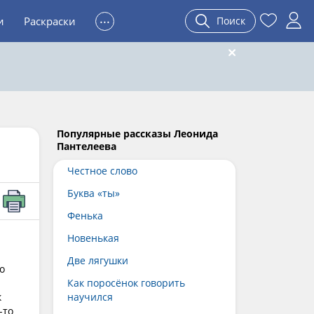
...
и
Раскраски
Поиск
Популярные рассказы Леонида
Пантелеева
Честное слово
Буква «ты»
Фенька
Новенькая
Две лягушки
о
Как поросёнок говорить
к
научился
-то