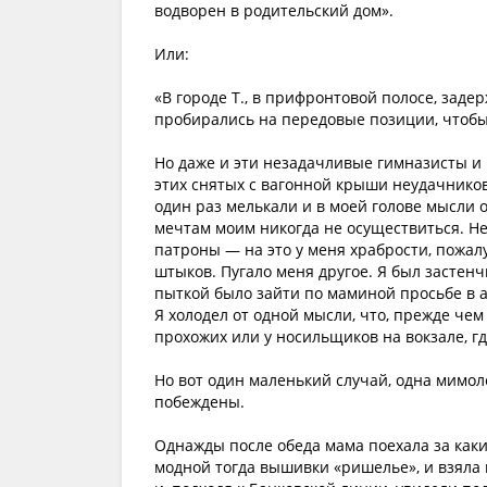
водворен в родительский дом».
Или:
«В городе Т., в прифронтовой полосе, заде
пробирались на передовые позиции, чтоб
Но даже и эти незадачливые гимназисты и 
этих снятых с вагонной крыши неудачнико
один раз мелькали и в моей голове мысли о
мечтам моим никогда не осуществиться. Нет
патроны — на это у меня храбрости, пожалу
штыков. Пугало меня другое. Я был застен
пыткой было зайти по маминой просьбе в ап
Я холодел от одной мысли, что, прежде чем
прохожих или у носильщиков на вокзале, гд
Но вот один маленький случай, одна мимо
побеждены.
Однажды после обеда мама поехала за каки
модной тогда вышивки «ришелье», и взяла 