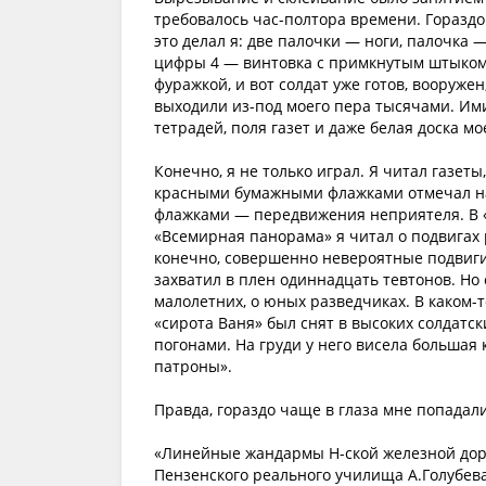
требовалось час-полтора времени. Гораздо
это делал я: две палочки — ноги, палочка 
цифры 4 — винтовка с примкнутым штыком,
фуражкой, и вот солдат уже готов, вооруже
выходили из-под моего пера тысячами. Ими
тетрадей, поля газет и даже белая доска 
Конечно, я не только играл. Я читал газет
красными бумажными флажками отмечал на
флажками — передвижения неприятеля. В «П
«Всемирная панорама» я читал о подвигах 
конечно, совершенно невероятные подвиги 
захватил в плен одиннадцать тевтонов. Но
малолетних, о юных разведчиках. В каком-
«сирота Ваня» был снят в высоких солдатск
погонами. На груди у него висела большая 
патроны».
Правда, гораздо чаще в глаза мне попадал
«Линейные жандармы Н-ской железной доро
Пензенского реального училища А.Голубев