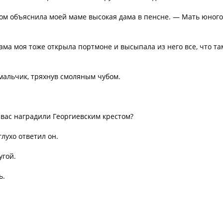
ом объяснила моей маме высокая дама в пенсне. — Мать юного
ама моя тоже открыла портмоне и высыпала из него все, что та
 мальчик, тряхнув смоляным чубом.
 вас наградили Георгиевским крестом?
глухо ответил он.
угой.
ь.