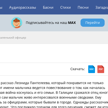
зы
Аудиорассказы
Басни
Стихи
Песни
Загадк
Подписывайтесь на наш
MAX
Перейти
аленький офицер
Скачать:
рассказ Леонида Пантелеева, который понравится не только
т имени мальчика ведется повествование о том, как началась
ая война коснулась и его семьи. В Галиции сражался отец юног
и сам мальчик живо интересовался военными сводками. Ему
ь за офицерами, которые бывали в городе. Однажды рассказчи
ронт. Что послужило толчком для этого решения, сможет ли кто