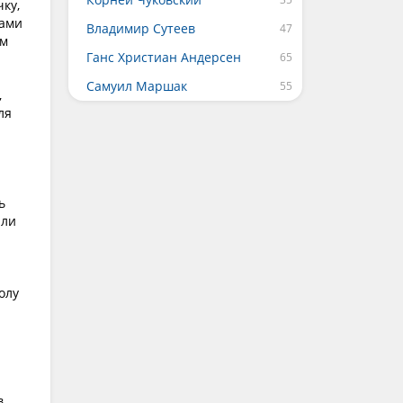
ку,
ками
Владимир Сутеев
ом
Ганс Христиан Андерсен
Самуил Маршак
,
ля
ь
ыли
олу
,