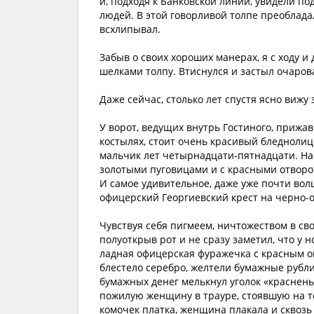
и, подходя к Банковской линии, увидели по
людей. В этой говорливой толпе преоблад
всхлипывал.
Забыв о своих хороших манерах, я с ходу 
шелками толпу. Втиснулся и застыл очаро
Даже сейчас, столько лет спустя ясно вижу 
У ворот, ведущих внутрь Гостиного, прижав
костылях, стоит очень красивый бледноли
мальчик лет четырнадцати-пятнадцати. На
золотыми пуговицами и с красными отворот
И самое удивительное, даже уже почти вол
офицерский Георгиевский крест на черно-
Чувствуя себя пигмеем, ничтожеством в сво
полуоткрыв рот и не сразу заметил, что у 
ладная офицерская фуражечка с красным о
блестело серебро, желтели бумажные рубли
бумажных денег мелькнул уголок «краснень
пожилую женщину в трауре, стоявшую на то
комочек платка, женщина плакала и сквозь