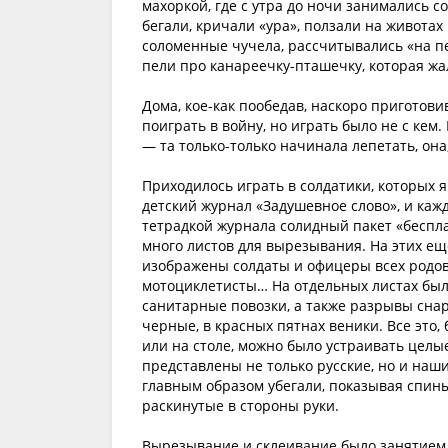
махоркой, где с утра до ночи занимались 
бегали, кричали «ура», ползали на живота
соломенные чучела, рассчитывались «на пе
пели про канареечку-пташечку, которая ж
Дома, кое-как пообедав, наскоро приготови
поиграть в войну, но играть было не с кем.
— та только-только начинала лепетать, она,
Приходилось играть в солдатики, которых 
детский журнал «Задушевное слово», и каж
тетрадкой журнала солидный пакет «беспла
много листов для вырезывания. На этих ещ
изображены солдаты и офицеры всех родов в
мотоциклетисты… На отдельных листах был
санитарные повозки, а также разрывы снар
черные, в красных пятнах веники. Все это
или на столе, можно было устраивать целы
представлены не только русские, но и на
главным образом убегали, показывая спины
раскинутые в стороны руки.
Вырезывание и склеивание было занятием н