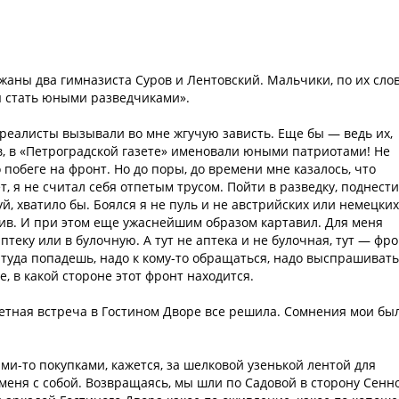
ржаны два гимназиста Суров и Лентовский. Мальчики, по их сло
ы стать юными разведчиками».
реалисты вызывали во мне жгучую зависть. Еще бы — ведь их,
в, в «Петроградской газете» именовали юными патриотами! Не
 побеге на фронт. Но до поры, до времени мне казалось, что
, я не считал себя отпетым трусом. Пойти в разведку, поднести
й, хватило бы. Боялся я не пуль и не австрийских или немецких
чив. И при этом еще ужаснейшим образом картавил. Для меня
теку или в булочную. А тут не аптека и не булочная, тут — фро
 туда попадешь, надо к кому-то обращаться, надо выспрашивать
е, в какой стороне этот фронт находится.
летная встреча в Гостином Дворе все решила. Сомнения мои бы
ми-то покупками, кажется, за шелковой узенькой лентой для
меня с собой. Возвращаясь, мы шли по Садовой в сторону Сенн