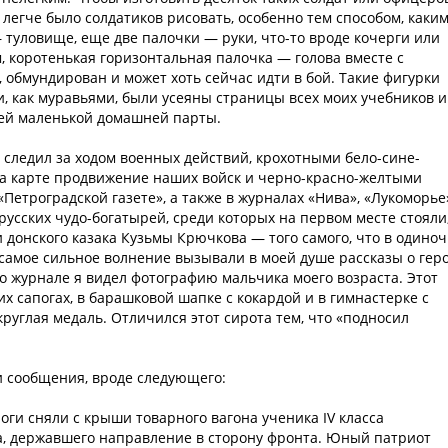
 легче было солдатиков рисовать, особенно тем способом, каки
— туловище, еще две палочки — руки, что-то вроде кочерги или
 коротенькая горизонтальная палочка — голова вместе с
н, обмундирован и может хоть сейчас идти в бой. Такие фигурки
, как муравьями, были усеяны страницы всех моих учебников и
моей маленькой домашней парты.
ы, следил за ходом военных действий, крохотными бело-сине-
 карте продвижение наших войск и черно-красно-желтыми
етроградской газете», а также в журналах «Нива», «Лукоморье
русских чудо-богатырей, среди которых на первом месте стояли
донского казака Кузьмы Крючкова — того самого, что в одиноч
 самое сильное волнение вызывали в моей душе рассказы о гер
то журнале я видел фотографию мальчика моего возраста. Этот
их сапогах, в барашковой шапке с кокардой и в гимнастерке с
круглая медаль. Отличился этот сирота тем, что «подносил
и сообщения, вроде следующего:
ги сняли с крыши товарного вагона ученика IV класса
а, державшего направление в сторону фронта. Юный патриот