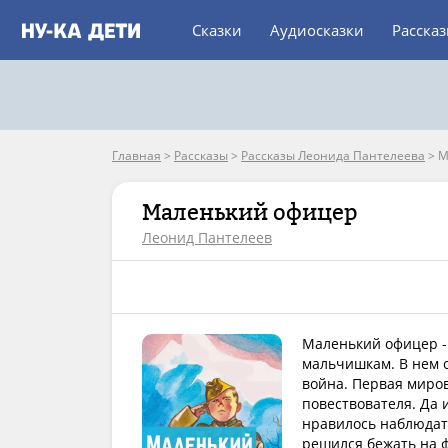
Сказки
Аудиосказки
Расска
Главная
>
Рассказы
>
Рассказы Леонида Пантелеева
>
М
Маленький офицер
Леонид Пантелеев
Маленький офицер - 
мальчишкам. В нем о
война. Первая миров
повествователя. Да 
нравилось наблюдат
решился бежать на ф