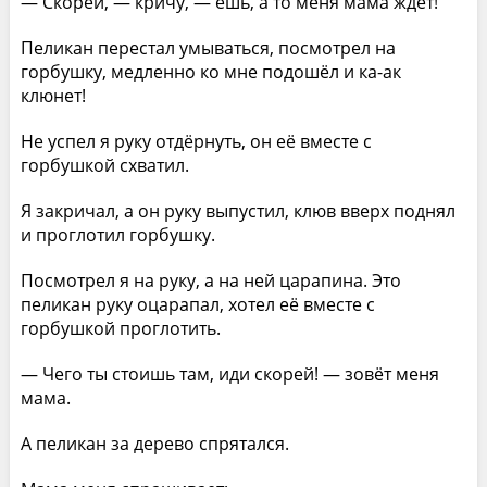
— Скорей, — кричу, — ешь, а то меня мама ждёт!
Пеликан перестал умываться, посмотрел на
горбушку, медленно ко мне подошёл и ка-ак
клюнет!
Не успел я руку отдёрнуть, он её вместе с
горбушкой схватил.
Я закричал, а он руку выпустил, клюв вверх поднял
и проглотил горбушку.
Посмотрел я на руку, а на ней царапина. Это
пеликан руку оцарапал, хотел её вместе с
горбушкой проглотить.
— Чего ты стоишь там, иди скорей! — зовёт меня
мама.
А пеликан за дерево спрятался.