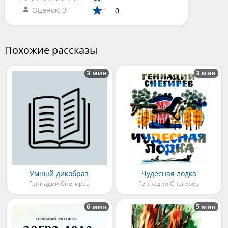
Оценок: 3
0
1
Похожие рассказы
3 мин
3 мин
Умный дикобраз
Чудесная лодка
Геннадий Снегирев
Геннадий Снегирев
6 мин
5 мин