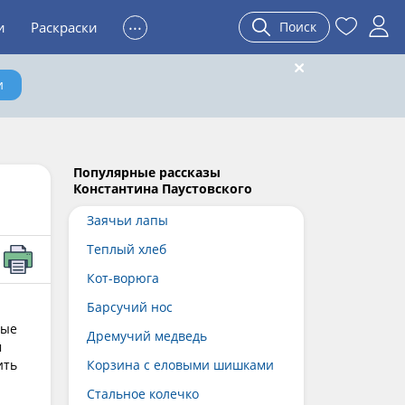
...
и
Раскраски
Поиск
и
Популярные рассказы
Константина Паустовского
Заячьи лапы
Теплый хлеб
Кот-ворюга
Барсучий нос
й
ные
Дремучий медведь
м
ить
Корзина с еловыми шишками
Стальное колечко