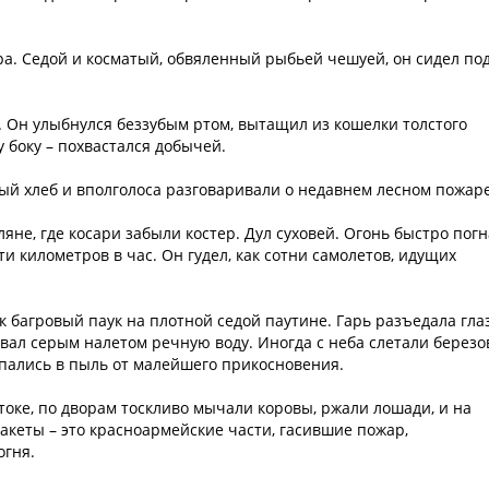
ра. Седой и косматый, обвяленный рыбьей чешуей, он сидел по
е. Он улыбнулся беззубым ртом, вытащил из кошелки толстого
 боку – похвастался добычей.
ый хлеб и вполголоса разговаривали о недавнем лесном пожаре
яне, где косари забыли костер. Дул суховей. Огонь быстро пог
ти километров в час. Он гудел, как сотни самолетов, идущих
ак багровый паук на плотной седой паутине. Гарь разъедала гла
вал серым налетом речную воду. Иногда с неба слетали берез
пались в пыль от малейшего прикосновения.
токе, по дворам тоскливо мычали коровы, ржали лошади, и на
кеты – это красноармейские части, гасившие пожар,
огня.