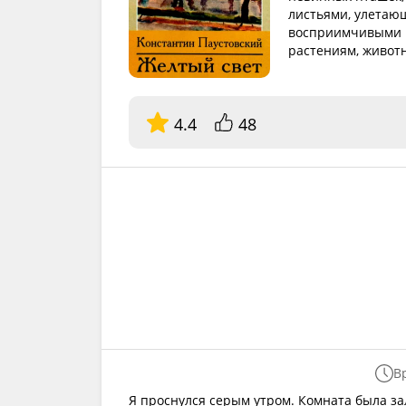
листьями, улетаю
восприимчивыми к 
растениям, живот
4.4
48
В
Я проснулся серым утром. Комната была за