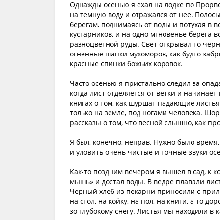
Однажды осенью я ехал на лодке по Прорве.
на темную воду и отражался от нее. Полос
берегам, поднимаясь от воды и потухая в 
кустарников, и на одно мгновенье берега 
разноцветной руды. Свет открывал то чер
огненные шапки мухоморов, как будто забр
красные спинки божьих коровок.
Часто осенью я пристально следил за опа
когда лист отделяется от ветки и начинает 
книгах о том, как шуршат падающие листья,
только на земле, под ногами человека. Шор
рассказы о том, что весной слышно, как пр
Я был, конечно, неправ. Нужно было время,
и уловить очень чистые и точные звуки ос
Как-то поздним вечером я вышел в сад, к 
мышь» и достал воды. В ведре плавали лис
Черный хлеб из пекарни приносили с прил
на стол, на койку, на пол, на книги, а то д
зо глубокому снегу. Листья мы находили в 