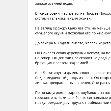
запахе осенней воды.
В конце осени я встретил на Прорве Прохо
кустами тальника и удил окуней.
На взгляд Прохору было лет сто, не меньш
очумелого окуня и похлопал его по жирному
До вечера мы удили вместе, жевали черств
Он начался около деревушки Лопухи, на пол
на север. Он двигался со скоростью двадца
бреющим полетом над землей.
В небе, затянутом дымом, солнце висело, к
Падал медленный дождь из золы. Он покры
листья, превращенные в пепел. Они рассы
По ночам угрюмое зарево клубилось на вос
горизонте вспыхивали белые сигнальные ра
предупреждали друг друга о приближении 