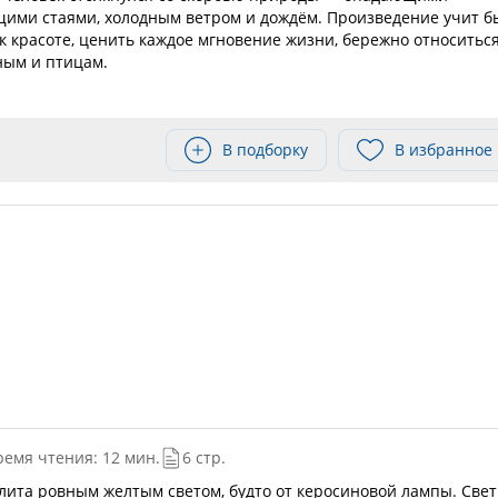
щими стаями, холодным ветром и дождём. Произведение учит б
красоте, ценить каждое мгновение жизни, бережно относиться
ным и птицам.
В подборку
В избранное
ремя чтения: 12 мин.
6 стр.
лита ровным желтым светом, будто от керосиновой лампы. Свет