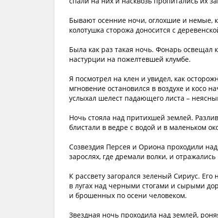
спали на них и насквозь пропитались их за
Бывают осенние ночи, оглохшие и немые, к
колотушка сторожа доносится с деревенско
Была как раз такая ночь. Фонарь освещал 
настурции на пожелтевшей клумбе.
Я посмотрел на клен и увидел, как осторож
мгновение остановился в воздухе и косо на
услыхал шелест падающего листа – неясный
Ночь стояла над притихшей землей. Разлив
блистали в ведре с водой и в маленьком ок
Созвездия Персея и Ориона проходили над 
зарослях, где дремали волки, и отражались
К рассвету загорался зеленый Сириус. Его 
в лугах над черными стогами и сырыми доро
и брошенных по осени человеком.
Звездная ночь проходила над землей, роня