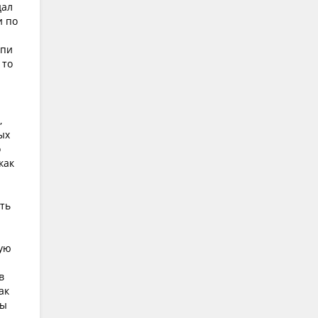
дал
и по
ыпи
 то
,
ых
о
как
уть
чую
в
ак
Мы