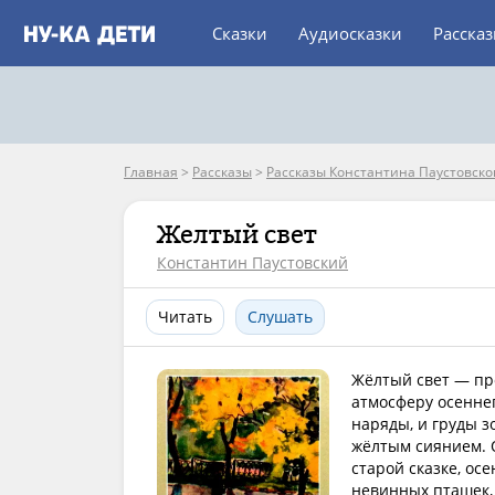
Сказки
Аудиосказки
Расска
Главная
>
Рассказы
>
Рассказы Константина Паустовско
Желтый свет
Константин Паустовский
Читать
Слушать
Жёлтый свет — пр
атмосферу осенне
наряды, и груды з
жёлтым сиянием. О
старой сказке, ос
невинных пташек,