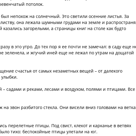
бревенчатый потолок.
был непохож на солнечный. Это светили осенние листья. За
 листву, она лежала шумными грудами на земле и распространя
й казались загорелыми, а страницы книг на столе как будто
азу в это утро. До тех пор я ее почти не замечал: в саду еще н
 не зеленела, и жгучий иней еще не лежал по утрам на дощатой
щение счастья от самых незаметных вещей – от далекого
 улыбки.
 – садами и реками, лесами и воздухом, полями и птицами. Все
ж на звон разбитого стекла. Они висели вниз головами на ветка
лись перелетные птицы. Под свист, клекот и карканье в ветвях
 было тихо: беспокойные птицы улетали на юг.