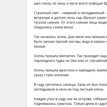
шел снизу, из окна, и ярче всего освещал 
Странный свет – неяркий и неподвижный – 
ветреную и долгую ночь сад сбросил сухую
тусклое сияние. От этого сияния лица люде
покрылись слоем воска.
Так началась осень. Для меня она пришла ср
было запаха прелой листвы, вода в озерах
крыше.
Осень пришла внезапно. Так приходит ощу
пароходного гудка на Оке или от случайной
Осень пришла врасплох и завладела землей
сразу стало осенним.
В саду суетились синицы. Крик их был похо
заглядывали в окно из-под листьев клена.
Каждое утро в саду, как на острове, собира
поднималась суматоха. Только днем в саду