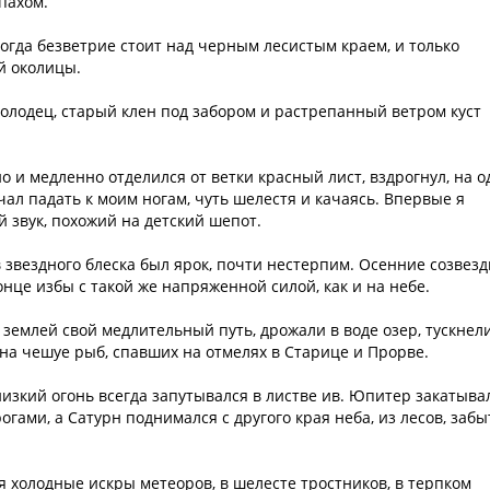
пахом.
огда безветрие стоит над черным лесистым краем, и только
й околицы.
колодец, старый клен под забором и растрепанный ветром куст
но и медленно отделился от ветки красный лист, вздрогнул, на о
чал падать к моим ногам, чуть шелестя и качаясь. Впервые я
 звук, похожий на детский шепот.
 звездного блеска был ярок, почти нестерпим. Осенние созвезд
онце избы с такой же напряженной силой, как и на небе.
землей свой медлительный путь, дрожали в воде озер, тускнели
 на чешуе рыб, спавших на отмелях в Старице и Прорве.
низкий огонь всегда запутывался в листве ив. Юпитер закатыва
гами, а Сатурн поднимался с другого края неба, из лесов, заб
я холодные искры метеоров, в шелесте тростников, в терпком