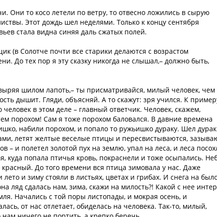
и. Они то косо летели по ветру, то отвесно ложились в сырую
иствы. Этот дождь шел неделями. Только к концу сентября
вьев стала видна синяя даль сжатых полей.
щик (в Солотче почти все старики делаются с возрастом
ни. До тех пор я эту сказку никогда не слышал,– должно быть,
ковыряя шилом лапоть,– ты присматривайся, милый человек, чем
сть дышит. Гляди, объясняй. А то скажут: зря учился. К пример
 человек в этом деле – главный ответчик. Человек, скажем,
тем порохом! Сам я тоже порохом баловался. В давние времена
шко, набили порохом, и попало то ружьишко дураку. Шел дурак
есами, летят желтые веселые птицы и пересвистываются, зазыва
ов – и полетел золотой пух на землю, упал на леса, и леса посох
я, куда попала птичья кровь, покраснели и тоже осыпались. Не
т красный. До того времени вся птица зимовала у нас. Даже
 лето и зиму стояли в листьях, цветах и грибах. И снега на было
на ляд сдалась нам, зимa, скажи на милость?! Какой с нее интер
мля. Начались с той поры листопады, и мокрая осень, и
ась, от нас отлетает, обиделась на человека. Так-то, милый,
 нам ничего не портить, а крепко беречь.