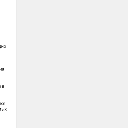
дно
ия
 в
лся
ытых