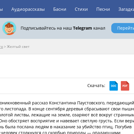
зы
Аудиорассказы
Басни
Стихи
Песни
Загадк
Подписывайтесь на наш
Telegram
канал
Перейт
го
>
Желтый свет
Скачать:
оникновенный рассказ Константина Паустовского, передающи
го листопада. В конце сентября деревья сбрасывают свои пыш
олотой листвы, лежащие на земле, озаряют всё вокруг странны
но обостряет восприятие и навевает светлую грусть. Если вер
ень была послана людям в наказание за убийство птиц. Погубив
 человек столкнулся со скорбью природы — опадающими