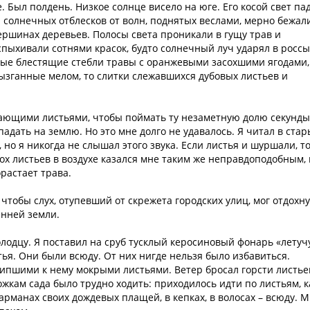
 Был полдень. Низкое солнце висело на юге. Его косой свет па
ы солнечных отблесков от волн, поднятых веслами, мерно бежал
вершинах деревьев. Полосы света проникали в гущу трав и
вспыхивали сотнями красок, будто солнечный луч ударял в росс
ные блестящие стебли травы с оранжевыми засохшими ягодами,
ызганные мелом, то слитки слежавшихся дубовых листьев и
дающими листьями, чтобы поймать ту незаметную долю секунды
падать на землю. Но это мне долго не удавалось. Я читал в стар
 но я никогда не слышал этого звука. Если листья и шуршали, т
ох листьев в воздухе казался мне таким же неправдоподобным, 
орастает трава.
 чтобы слух, отупевший от скрежета городских улиц, мог отдохн
енней земли.
колодцу. Я поставил на сруб тусклый керосиновый фонарь «лету
тья. Они были всюду. От них нигде нельзя было избавиться.
ипшими к нему мокрыми листьями. Ветер бросал горсти листье
орожкам сада было трудно ходить: приходилось идти по листьям, к
карманах своих дождевых плащей, в кепках, в волосах – всюду. 