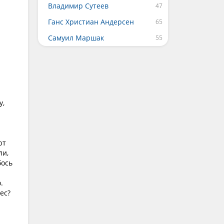
Владимир Сутеев
Ганс Христиан Андерсен
Самуил Маршак
у,
ют
ли,
бось
.
ес?