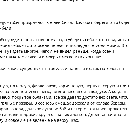
оду, чтобы прозрачность в ней была. Все, брат, береги, а то буд
ибели.
тобы увидеть по-настоящему, надо убедить себя, что ты видишь 
верил себя, что эта осень первая и последняя в моей жизни. Это
 и увидеть многое, чего я не видел раньше, когда осени
оме памяти о слякоти и мокрых московских крышах.
ки, какие существуют на земле, и нанесла их, как на холст, на
рную, но и алую, фиолетовую, коричневую, черную, серую и поч
из-за осенней мглы, неподвижно висевшей в воздухе. А когда ш
 Небо, покрытое облаками, все же давало достаточно света, что
багряные пожары. В сосновых чащах дрожали от холода березы,
аров топора, далекое ауканье баб и ветер от крыльев пролетев
лов лежали широкие круги от палых листьев. Деревья начинали
зу и совсем еще зеленые на верхушках.