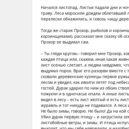
Начался листопад. Листья падали дни и ноч
траву. Леса моросили дождем облетавшей л
перелески обнажились, и сквозь чащу дере
Тогда же старик Прохор, рыболов и корзин
корзинщиками), рассказал мне сказку об осе
Прохор ее выдумал сам.
– Ты гляди кругом,– говорил мне Прохор, 
каждая птица или, скажем, иная какая живно
лист осенью слетает, а людям невдомек, что
выдумал порох. Враг его разорви вместе с 
сковали деревенские кузнецы первое ружьи
лесом и увидел, как иволги летят под неб
гостей. Дурак ударил по ним из обоих ствол
пожухли и в одночасье опали. А иные листь
видел в лесу – есть лист желтый и есть лис
журавль и тот никуда не подавался. А леса и
Не было зимы, говорю. Не было! Да на кой о
Убил дурак первую птицу – и загрустила зе
листобойные ветры, и зимы. И птица испугал
выходит, что мы себе навредили, и надобно