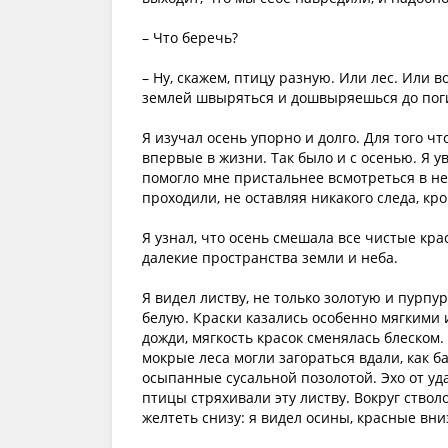
– Что беречь?
– Ну, скажем, птицу разную. Или лес. Или в
землей швыряться и дошвыряешься до пог
Я изучал осень упорно и долго. Для того ч
впервые в жизни. Так было и с осенью. Я у
помогло мне пристальнее всмотреться в нее
проходили, не оставляя никакого следа, кр
Я узнал, что осень смешала все чистые крас
далекие пространства земли и неба.
Я видел листву, не только золотую и пурпу
белую. Краски казались особенно мягкими 
дожди, мягкость красок сменялась блеском.
мокрые леса могли загораться вдали, как 
осыпанные сусальной позолотой. Эхо от уд
птицы стряхивали эту листву. Вокруг ство
желтеть снизу: я видел осины, красные вни