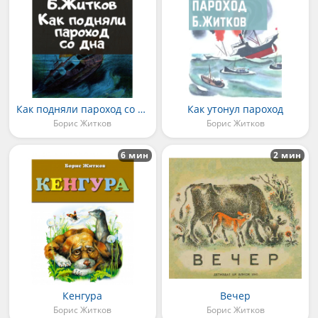
Как подняли пароход со дна
Как утонул пароход
Борис Житков
Борис Житков
6 мин
2 мин
Кенгура
Вечер
Борис Житков
Борис Житков