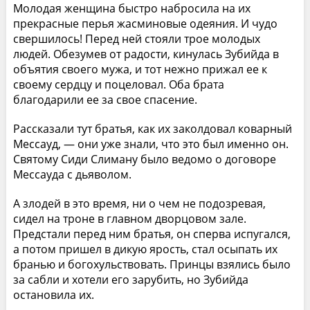
Молодая женщина быстро набросила на их
прекрасные перья жасминовые одеяния. И чудо
свершилось! Перед ней стояли трое молодых
людей. Обезумев от радости, кинулась Зубийда в
объятия своего мужа, и тот нежно прижал ее к
своему сердцу и поцеловал. Оба брата
благодарили ее за свое спасение.
Рассказали тут братья, как их заколдовал коварный
Мессауд, — они уже знали, что это был именно он.
Святому Сиди Слиману было ведомо о договоре
Мессауда с дьяволом.
А злодей в это время, ни о чем не подозревая,
сидел на троне в главном дворцовом зале.
Предстали перед ним братья, он сперва испугался,
а потом пришел в дикую ярость, стал осыпать их
бранью и богохульствовать. Принцы взялись было
за сабли и хотели его зарубить, но Зубийда
остановила их.