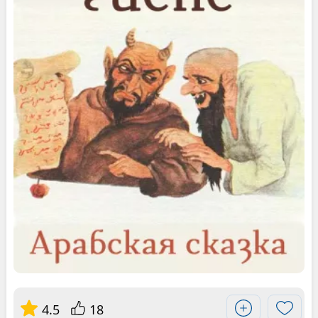
4.5
18