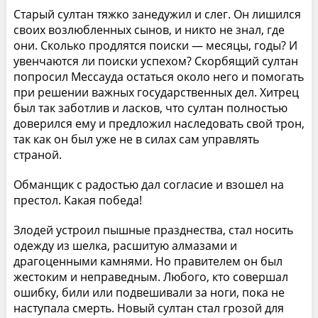
Старый султан тяжко занедужил и слег. Он лишился
своих возлюбленных сынов, и никто не знал, где
они. Сколько продлятся поиски — месяцы, годы? И
увенчаются ли поиски успехом? Скорбящий султан
попросил Мессауда остаться около него и помогать
при решении важных государственных дел. Хитрец
был так заботлив и ласков, что султан полностью
доверился ему и предложил наследовать свой трон,
так как он был уже не в силах сам управлять
страной.
Обманщик с радостью дал согласие и взошел на
престол. Какая победа!
Злодей устроил пышные празднества, стал носить
одежду из шелка, расшитую алмазами и
драгоценными камнями. Но правителем он был
жестоким и неправедным. Любого, кто совершал
ошибку, били или подвешивали за ноги, пока не
наступала смерть. Новый султан стал грозой для