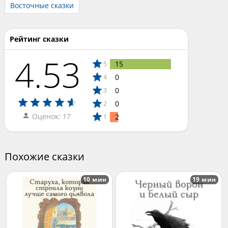
Восточные сказки
Рейтинг сказки
4.53
15
5
0
4
0
3
0
2
Оценок: 17
2
1
Похожие сказки
10 мин
19 мин