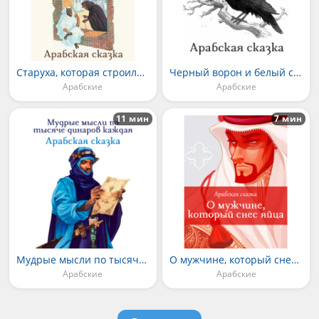
Старуха, которая строила козни лучше самого дьявола
Черный ворон и белый сыр
Арабские
Арабские
11 мин
7 мин
Мудрые мысли по тысяче динаров каждая
О мужчине, который снес яйца
Арабские
Арабские