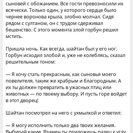
сыновей с обожанием. Все гости превозносили их
всячески. Только один, у которого сердце было
чернее воронова крыла, злобно молчал. Сидя
рядом с султаном, он с трудом сдерживал
бешенство. С этого момента злой горбун решил
мстить.
Пришла ночь. Как всегда, шайтан был у его ног.
Горбун исходил злобой и, уже не колеблясь, сказал
решительным тоном:
— Я хочу стать прекрасным, как сыновья моего
повелителя, таким же храбрым и благородным. А
их ты должен превратить в ужасных птиц или
животных — по твоему выбору. И пусть горе войдет
в этот дворец!
Шайтан посмотрел на него с ухмылкой и ответил:
— Я могу исполнить только два твоих желания.
Выбирай какие. Взамен ты приложишь палец к углу