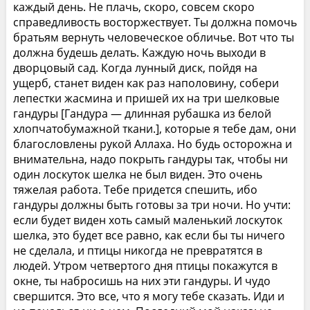
каждый день. Не плачь, скоро, совсем скоро
справедливость восторжествует. Ты должна помочь
братьям вернуть человеческое обличье. Вот что ты
должна будешь делать. Каждую ночь выходи в
дворцовый сад. Когда лунный диск, пойдя на
ущерб, станет виден как раз наполовину, собери
лепестки жасмина и пришей их на три шелковые
гандуры [Гандура — длинная рубашка из белой
хлопчатобумажной ткани.], которые я тебе дам, они
благословлены рукой Аллаха. Но будь осторожна и
внимательна, надо покрыть гандуры так, чтобы ни
один лоскуток шелка не был виден. Это очень
тяжелая работа. Тебе придется спешить, ибо
гандуры должны быть готовы за три ночи. Но учти:
если будет виден хоть самый маленький лоскуток
шелка, это будет все равно, как если бы ты ничего
не сделала, и птицы никогда не превратятся в
людей. Утром четвертого дня птицы покажутся в
окне, ты набросишь на них эти гандуры. И чудо
свершится. Это все, что я могу тебе сказать. Иди и