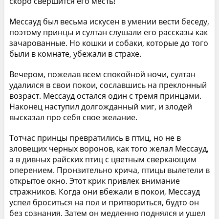
скоро свершится его месть!
Мессауд был весьма искусен в умении вести беседу,
поэтому принцы и султан слушали его рассказы как
зачарованные. Но кошки и собаки, которые до того
были в комнате, убежали в страхе.
Вечером, пожелав всем спокойной ночи, султан
удалился в свои покои, сославшись на преклонный
возраст. Мессауд остался один с тремя принцами.
Наконец наступил долгожданный миг, и злодей
высказал про себя свое желание.
Тотчас принцы превратились в птиц, но не в
зловещих черных воронов, как того желал Мессауд,
а в дивных райских птиц с цветным сверкающим
оперением. Пронзительно крича, птицы вылетели в
открытое окно. Этот крик привлек внимание
стражников. Когда они вбежали в покои, Мессауд
успел броситься на пол и притвориться, будто он
без сознания. Затем он медленно поднялся и ушел