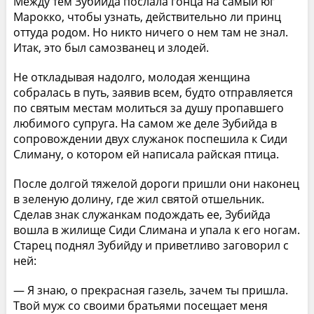
Между тем Зубийда послала гонца на самый юг
Марокко, чтобы узнать, действительно ли принц
оттуда родом. Но никто ничего о нем там не знал.
Итак, это был самозванец и злодей.
Не откладывая надолго, молодая женщина
собралась в путь, заявив всем, будто отправляется
по святым местам молиться за душу пропавшего
любимого супруга. На самом же деле Зубийда в
сопровождении двух служанок поспешила к Сиди
Слиману, о котором ей написала райская птица.
После долгой тяжелой дороги пришли они наконец
в зеленую долину, где жил святой отшельник.
Сделав знак служанкам подождать ее, Зубийда
вошла в жилище Сиди Слимана и упала к его ногам.
Старец поднял Зубийду и приветливо заговорил с
ней:
— Я знаю, о прекрасная газель, зачем ты пришла.
Твой муж со своими братьями посещает меня