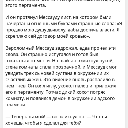
этого пергамента.
И он протянул Мессауду лист, на котором были
начертаны огненными буквами страшные слова: «Я
продаю мою душу дьяволу, дабы достичь власти. Я
скрепляю сей договор моей кровью».
Вероломный Мессауд задрожал, едва прочел эти
слова. Он страшно испугался и готов был
отказаться от мести. Но шайтан взмахнул рукой,
стена комнаты стала прозрачной, и Мессауд смог
увидеть трех сыновей султана в окружении их
счастливых жен. Это видение вновь распалило в
нем гнев. Он взял иглу, уколол палец и приложил
его к пергаменту. Тотчас дикий хохот потряс
комнату, и появился демон в окружении адского
пламени.
— Теперь ты мой! — воскликнул он. — Что ты
хочешь, чтобы я сделал для тебя?