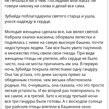
не печалься ни о чем. Последний мой наказ: не
говори никому ни слова и делай все сама.
Зубийда поблагодарила святого старца и ушла,
унося надежду в сердце.
Молодая женщина сделала все, как велел святой.
Набрала охапки жасмина, оборвала лепестки и
поднялась с ними на самую высокую башню, почти
недоступную людям. Там все было увито паутиной,
и множество птиц свили свои гнезда. При виде
женщины птицы не улетели, ибо сердце ее было
чисто, она не могла причинить им зла. В первую
ночь Зубийда покрыла лепестками одну гандуру.
Она так устала, что днем заснула прямо за
обеденным столом, чем весьма обеспокоила
родных. Но, очнувшись, она сказала, что это просто
легкая усталость. И во второй раз повторилось то
же самое, и в третий. Зато к исходу третьей ночи
все три гандуры были готовы. А с восходом солнца
три райские птицы влетели в башенное окно.