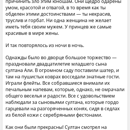
причинить зло этим юношам. Они щедро одарены
умом, красотой и отвагой, в то время как ты
обделен этими достоинствами — ты некрасив,
труслив и горбат. Ни одна женщина не желает
иметь тебя своим мужем. У принцев же самые
красивые в мире жены.
И так повторялось из ночи в ночь.
Однажды было во дворце большое торжество —
праздновали двадцатилетие младшего сына
султана Али. В огромном саду поставили шатер, и
там на пушистых коврах восседали знатные гости.
Играли флейты. Все собравшиеся внимали их
печальным напевам, которые, однако, не омрачали
общего веселья и радости. Все с удовольствием
наблюдали за сыновьями султана, которые гордо
гарцевали на разгоряченных конях, сидя в седлах
из белой кожи с серебряными фестонами.
Как они были прекрасны! Султан смотрел на