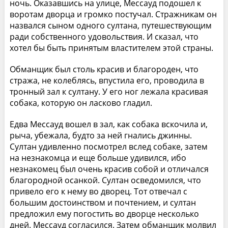
ночь. Оказавшись на улице, Мессауд подошел к
воротам дворца и громко постучал. Стражникам он
назвался сыном одного султана, путешествующим
ради собственного удовольствия. И сказал, что
хотел бы быть принятым властителем этой страны.
Обманщик был столь красив и благороден, что
стража, не колеблясь, впустила его, проводила в
тронный зал к султану. У его ног лежала красивая
собака, которую он ласково гладил.
Едва Мессауд вошел в зал, как собака вскочила и,
рыча, убежала, будто за ней гнались джинны.
Султан удивленно посмотрел вслед собаке, затем
на незнакомца и еще больше удивился, ибо
незнакомец был очень красив собой и отличался
благородной осанкой. Султан осведомился, что
привело его к нему во дворец. Тот отвечал с
большим достоинством и почтением, и султан
предложил ему погостить во дворце несколько
дней. Мессауд согласился. Затем обманщик молвил