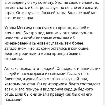
в отведенную ему комнату. Утолив свою ненависть,
он лег спать и быстро заснул, но во сне его охватил
страх. Он испугался божьей кары. Больше шайтан
его не посещал.
Утром Мессауд проснулся от криков, плачей и
стенаний. Быстро поднявшись, он пошел узнать
новости и якобы впервые услышал об
исчезновении сыновей султана, тем более
загадочном, что их кони остались в конюшне.
Бедные родители и жены принцев были в
отчаянии.
Ах, как ликовал этот злодей! Он видел отчаяние этих
людей и наслаждался их слезами. Глаза у него
блестели, а душа была мертва, как у шайтана,
которым он стал. Он притворился, будто сострадает
всем, и его понурый вид тронул сердце бедного
отца. Если бы они знали правду! Как бы они его
наказали!