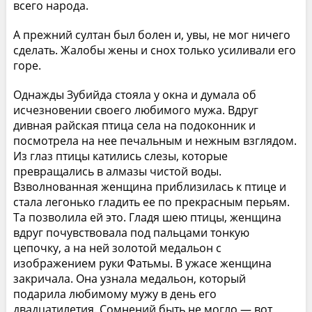
всего народа.
А прежний султан был болен и, увы, не мог ничего
сделать. Жалобы жены и снох только усиливали его
горе.
Однажды Зубийда стояла у окна и думала об
исчезновении своего любимого мужа. Вдруг
дивная райская птица села на подоконник и
посмотрела на нее печальным и нежным взглядом.
Из глаз птицы катились слезы, которые
превращались в алмазы чистой воды.
Взволнованная женщина приблизилась к птице и
стала легонько гладить ее по прекрасным перьям.
Та позволила ей это. Гладя шею птицы, женщина
вдруг почувствовала под пальцами тонкую
цепочку, а на ней золотой медальон с
изображением руки Фатьмы. В ужасе женщина
закричала. Она узнала медальон, который
подарила любимому мужу в день его
двадцатилетия. Сомнений быть не могло — вот