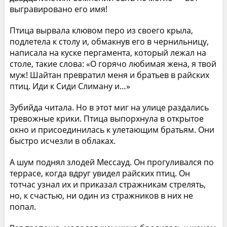
выгравировано его имя!
Птица вырвала клювом перо из своего крыла,
подлетела к столу и, обмакнув его в чернильницу,
написала на куске пергамента, который лежал на
столе, такие слова: «О горячо любимая жена, я твой
муж! Шайтан превратил меня и братьев в райских
птиц. Иди к Сиди Слиману и…»
Зубийда читала. Но в этот миг на улице раздались
тревожные крики. Птица выпорхнула в открытое
окно и присоединилась к улетающим братьям. Они
быстро исчезли в облаках.
А шум поднял злодей Мессауд. Он прогуливался по
террасе, когда вдруг увидел райских птиц. Он
тотчас узнал их и приказал стражникам стрелять,
но, к счастью, ни один из стражников в них не
попал.