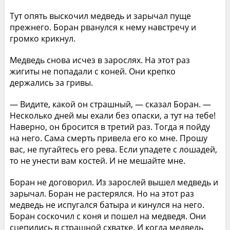
Тут опять выскочил медведь и зарычал пуще
прежнего. Боран рванулся к нему навстречу и
громко крикнул.
Медведь снова исчез в зарослях. На этот раз
жигиты не попадали с коней. Они крепко
держались за гривы.
— Видите, какой он страшный, — сказал Боран. —
Несколько дней мы ехали без опаски, а тут на тебе!
Наверно, он бросится в третий раз. Тогда я пойду
на него. Сама смерть привела его ко мне. Прошу
вас, не пугайтесь его рева. Если упадете с лошадей,
то не унести вам костей. И не мешайте мне.
Боран не договорил. Из зарослей вышел медведь и
зарычал. Боран не растерялся. Но на этот раз
медведь не испугался батыра и кинулся на него.
Боран соскочил с коня и пошел на медведя. Они
сцепились в страшной схватке. И когда медведь