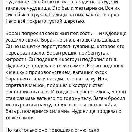
чудовище. Оно было не одно, сзади него сидели
такие же чудовища. Это были жезтырнаки. Вся их
сила была в руках. Пальцы на них, как когти орла.
Тело всё покрыто густой шерстью.
Боран попросил своих жигитов сесть — и чудовище
усадило своих. Боран не знал, что делать дальше.
Он не на шутку перепугался чудовища, которое его
передразнивало. Боран решил прибегнуть к
хитрости. Он подошел к костру и подбавил огня.
Чудовище проделало то же самое. Боран подошел
к мешку с продовольствием, вытащил кусок
бараньего сала и насадил его на палку. Нож
спрятал в мешок, подошел к костру и стал
растапливать сало. И когда оно растопилось, Боран
стал размазывать его по голому телу. Затем бросил
жезтырнакам палку, обнял огонь и сказал: «Иди,
батыр, померимся силами». Чудовище проделало
то же самое.
Но как только оно подошло к огню, сало