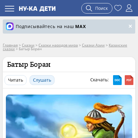
Поиск
Подписывайтесь на наш
MAX
Главная
>
Сказки
>
Сказки народов мира
>
Сказки Азии
>
Казахские
сказки
>
Батыр Боран
Батыр Боран
Скачать:
Читать
Слушать