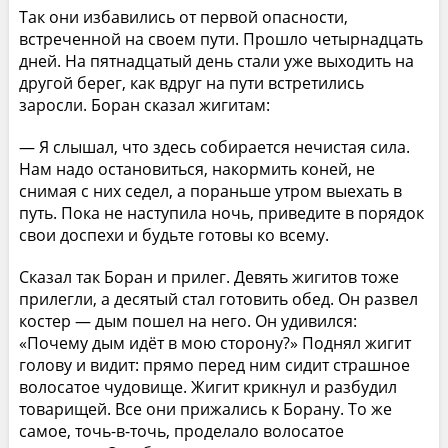
Так они избавились от первой опасности,
встреченной на своем пути. Прошло четырнадцать
дней. На пятнадцатый день стали уже выходить на
другой берег, как вдруг на пути встретились
заросли. Боран сказал жигитам:
— Я слышал, что здесь собирается нечистая сила.
Нам надо остановиться, накормить коней, не
снимая с них седел, а пораньше утром выехать в
путь. Пока не наступила ночь, приведите в порядок
свои доспехи и будьте готовы ко всему.
Сказал так Боран и прилег. Девять жигитов тоже
прилегли, а десятый стал готовить обед. Он развел
костер — дым пошел на него. Он удивился:
«Почему дым идёт в мою сторону?» Поднял жигит
голову и видит: прямо перед ним сидит страшное
волосатое чудовище. Жигит крикнул и разбудил
товарищей. Все они прижались к Борану. То же
самое, точь-в-точь, проделало волосатое