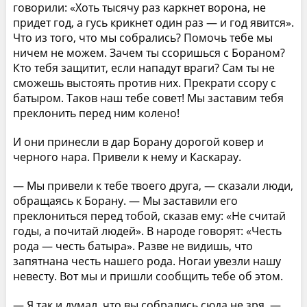
говорили: «Хоть тысячу раз каркнет ворона, не
придет год, а гусь крикнет один раз — и год явится».
Что из того, что мы собрались? Помочь тебе мы
ничем не можем. Зачем ты ссоришься с Бораном?
Кто тебя защитит, если нападут враги? Сам ты не
сможешь выстоять против них. Прекрати ссору с
батыром. Таков наш тебе совет! Мы заставим тебя
преклонить перед ним колено!
И они принесли в дар Борану дорогой ковер и
черного нара. Привели к нему и Каскарау.
— Мы привели к тебе твоего друга, — сказали люди,
обращаясь к Борану. — Мы заставили его
преклониться перед тобой, сказав ему: «Не считай
годы, а почитай людей». В народе говорят: «Честь
рода — честь батыра». Разве не видишь, что
запятнана честь нашего рода. Ногаи увезли нашу
невесту. Вот мы и пришли сообщить тебе об этом.
— Я так и думал, что вы собрались сюда не зря, —