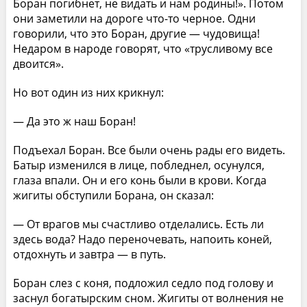
Боран погибнет, не видать и нам родины!». Потом
они заметили на дороге что-то черное. Одни
говорили, что это Боран, другие — чудовища!
Недаром в народе говорят, что «трусливому все
двоится».
Но вот один из них крикнул:
— Да это ж наш Боран!
Подъехал Боран. Все были очень рады его видеть.
Батыр изменился в лице, побледнел, осунулся,
глаза впали. Он и его конь были в крови. Когда
жигиты обступили Борана, он сказал:
— От врагов мы счастливо отделались. Есть ли
здесь вода? Надо переночевать, напоить коней,
отдохнуть и завтра — в путь.
Боран слез с коня, подложил седло под голову и
заснул богатырским сном. Жигиты от волнения не