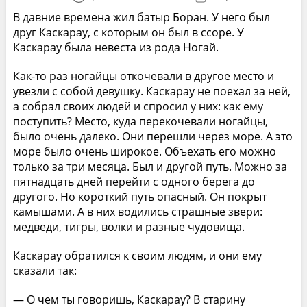
В давние времена жил батыр Боран. У него был
друг Каскарау, с которым он был в ссоре. У
Каскарау была невеста из рода Ногай.
Как-то раз ногайцы откочевали в другое место и
увезли с собой девушку. Каскарау не поехал за ней,
а собрал своих людей и спросил у них: как ему
поступить? Место, куда перекочевали ногайцы,
было очень далеко. Они перешли через море. А это
море было очень широкое. Объехать его можно
только за три месяца. Был и другой путь. Можно за
пятнадцать дней перейти с одного берега до
другого. Но короткий путь опасный. Он покрыт
камышами. А в них водились страшные звери:
медведи, тигры, волки и разные чудовища.
Каскарау обратился к своим людям, и они ему
сказали так:
— О чем ты говоришь, Каскарау? В старину