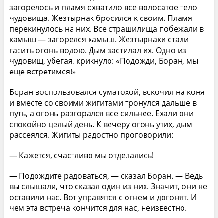
загорелось и пламя охватило все волосатое тело
чудовища. Жезтырнак бросился к своим. Пламя
перекинулось на них. Все страшилища побежали в
камыш — загорелся камыш. Жезтырнаки стали
гасить огонь водою. Дым застилал их. Одно из
чудовищ, убегая, крикнуло: «Подожди, Боран, мы
еще встретимся!»
Боран воспользовался суматохой, вскочил на коня
и вместе со своими жигитами тронулся дальше в
путь, а огонь разгорался все сильнее. Ехали они
спокойно целый день. К вечеру огонь утих, дым
рассеялся. Жигиты радостно проговорили:
— Кажется, счастливо мы отделались!
— Подождите радоваться, — сказал Боран. — Ведь
вы слышали, что сказал один из них. Значит, они не
оставили нас. Вот управятся с огнем и догонят. И
чем эта встреча кончится для нас, неизвестно.