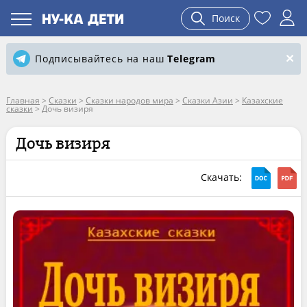
Поиск
Подписывайтесь на наш
Telegram
Главная
>
Сказки
>
Сказки народов мира
>
Сказки Азии
>
Казахские
сказки
>
Дочь визиря
Дочь визиря
Скачать: