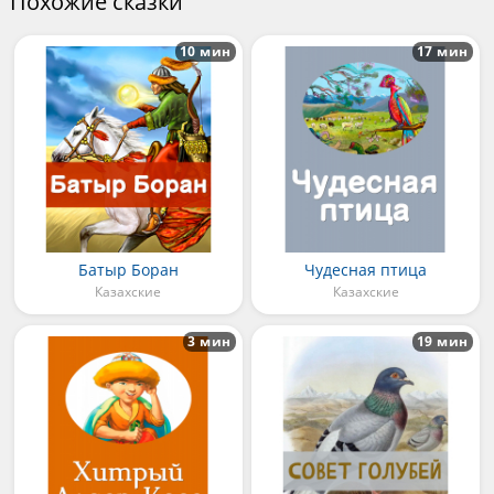
Похожие сказки
10 мин
17 мин
Батыр Боран
Чудесная птица
Казахские
Казахские
3 мин
19 мин