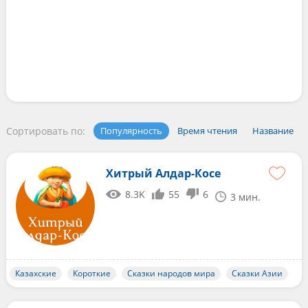
Сортировать по:
Популярность
Время чтения
Название
Хитрый Алдар-Косе
8.3K
55
6
3 мин.
Казахские
Короткие
Сказки народов мира
Сказки Азии