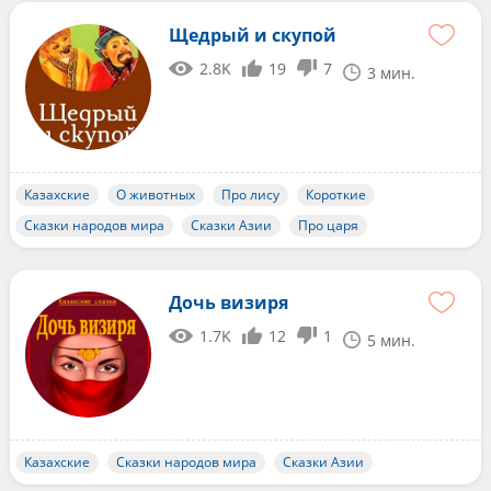
Щедрый и скупой
2.8K
19
7
3 мин.
Казахские
О животных
Про лису
Короткие
Сказки народов мира
Сказки Азии
Про царя
Дочь визиря
1.7K
12
1
5 мин.
Казахские
Сказки народов мира
Сказки Азии