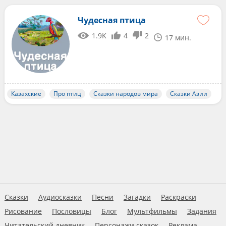
Чудесная птица
1.9K
4
2
17 мин.
Казахские
Про птиц
Сказки народов мира
Сказки Азии
Сказки
Аудиосказки
Песни
Загадки
Раскраски
Рисование
Пословицы
Блог
Мультфильмы
Задания
Читательский дневник
Персонажи сказок
Реклама