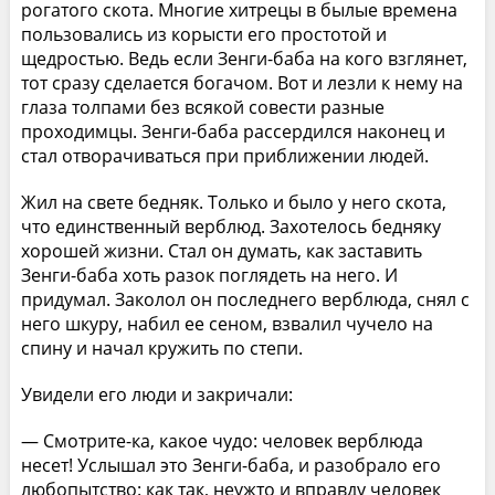
рогатого скота. Многие хитрецы в былые времена
пользовались из корысти его простотой и
щедростью. Ведь если Зенги-баба на кого взглянет,
тот сразу сделается богачом. Вот и лезли к нему на
глаза толпами без всякой совести разные
проходимцы. Зенги-баба рассердился наконец и
стал отворачиваться при приближении людей.
Жил на свете бедняк. Только и было у него скота,
что единственный верблюд. Захотелось бедняку
хорошей жизни. Стал он думать, как заставить
Зенги-баба хоть разок поглядеть на него. И
придумал. Заколол он последнего верблюда, снял с
него шкуру, набил ее сеном, взвалил чучело на
спину и начал кружить по степи.
Увидели его люди и закричали:
— Смотрите-ка, какое чудо: человек верблюда
несет! Услышал это Зенги-баба, и разобрало его
любопытство: как так, неужто и вправду человек