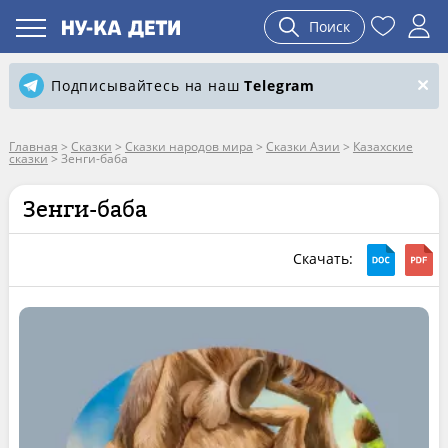
Поиск
Подписывайтесь на наш
Telegram
Главная
>
Сказки
>
Сказки народов мира
>
Сказки Азии
>
Казахские
сказки
>
Зенги-баба
Зенги-баба
Скачать: