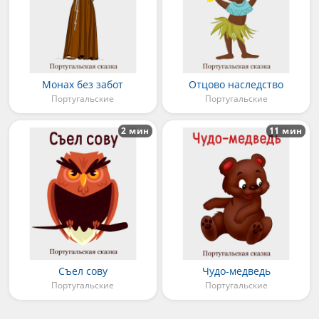
Монах без забот
Отцово наследство
Португальские
Португальские
2 мин
11 мин
Съел сову
Чудо-медведь
Португальские
Португальские