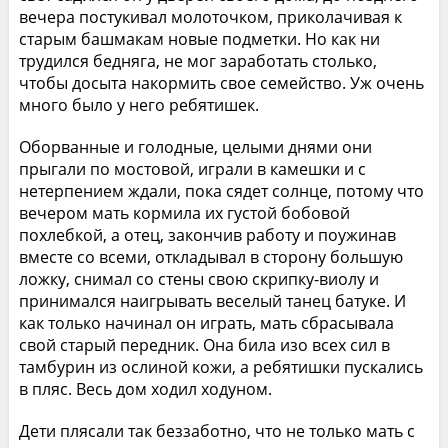
вечера постукивал молоточком, приколачивая к
старым башмакам новые подметки. Но как ни
трудился бедняга, не мог заработать столько,
чтобы досыта накормить свое семейство. Уж очень
много было у него ребятишек.
Оборванные и голодные, целыми днями они
прыгали по мостовой, играли в камешки и с
нетерпением ждали, пока сядет солнце, потому что
вечером мать кормила их густой бобовой
похлебкой, а отец, закончив работу и поужинав
вместе со всеми, откладывал в сторону большую
ложку, снимал со стены свою скрипку-виолу и
принимался наигрывать веселый танец батуке. И
как только начинал он играть, мать сбрасывала
свой старый передник. Она била изо всех сил в
тамбурин из ослиной кожи, а ребятишки пускались
в пляс. Весь дом ходил ходуном.
Дети плясали так беззаботно, что не только мать с