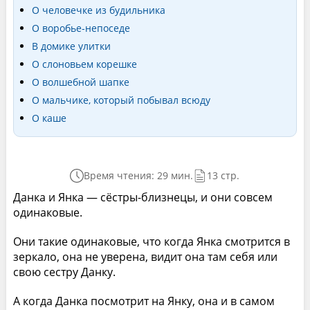
О человечке из будильника
О воробье-непоседе
В домике улитки
О слоновьем корешке
О волшебной шапке
О мальчике, который побывал всюду
О каше
Время чтения: 29 мин.
13 стр.
Данка и Янка — сёстры-близнецы, и они совсем
одинаковые.
Они такие одинаковые, что когда Янка смотрится в
зеркало, она не уверена, видит она там себя или
свою сестру Данку.
А когда Данка посмотрит на Янку, она и в самом