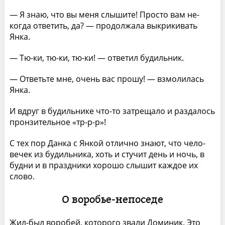
— Я знаю, что вы меня слышите! Просто вам не­
когда ответить, да? — продолжала выкрикивать
Янка.
— Тю-ки, тю-ки, тю-ки! — ответил будильник.
— Ответьте мне, очень вас прошу! — взмолилась
Янка.
И вдруг в будильнике что-то затрещало и разда­лось
пронзительное «тр-р-р»!
С тех пор Данка с Янкой отлично знают, что чело­
вечек из будильника, хоть и стучит день и ночь, в
будни и в праздники хорошо слышит каждое их
слово.
О воробье-непоседе
Жил-был воробей, которого звали Доминик. Это