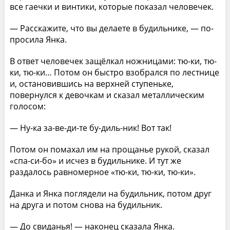
все гаечки и вин­тики, которые показал человечек.
— Расскажите, что вы делаете в будильнике, — по­
просила Янка.
В ответ человечек защёлкал ножницами: тю-ки, тю­
ки, тю-ки… Потом он быстро взобрался по лестнице
и, остановившись на верхней ступеньке,
повернулся к де­вочкам и сказал металлическим
голосом:
— Ну-ка за-ве-ди-те бу-диль-ник! Вот так!
Потом он помахал им на прощанье рукой, сказал
«спа-си-бо» и исчез в будильнике. И тут же
раздалось равномерное «тю-ки, тю-ки, тю-ки».
Данка и Янка поглядели на будильник, потом друг
на друга и потом снова на будильник.
— До свиданья! — наконец сказала Янка.