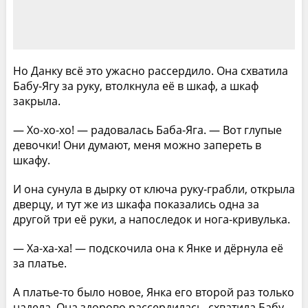
Но Данку всё это ужасно рассердило. Она схвати­ла
Бабу-Ягу за руку, втолкнула её в шкаф, а шкаф
закрыла.
— Хо-хо-хо! — радовалась Баба-Яга. — Вот глупые
девочки! Они думают, меня можно запереть в
шкафу.
И она сунула в дырку от ключа руку-грабли, от­крыла
дверцу, и тут же из шкафа показались одна за
другой три её руки, а напоследок и нога-кривулька.
— Ха-ха-ха! — подскочила она к Янке и дёрнула её
за платье.
А платье-то было новое, Янка его второй раз толь­ко
надела. Она здорово рассердилась, схватила Бабу-