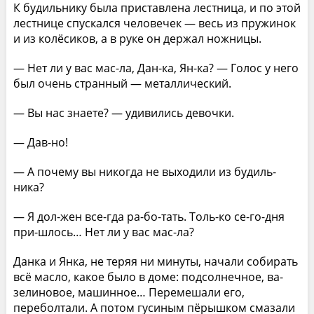
К будильнику была приставлена лестница, и по этой
лестнице спускался человечек — весь из пружинок
и из колёсиков, а в руке он держал ножницы.
— Нет ли у вас мас-ла, Дан-ка, Ян-ка? — Голос у него
был очень странный — металлический.
— Вы нас знаете? — удивились девочки.
— Дав-но!
— А почему вы никогда не выходили из будиль­
ника?
— Я дол-жен все-гда ра-бо-тать. Толь-ко се-го-дня
при-шлось… Нет ли у вас мас-ла?
Данка и Янка, не теряя ни минуты, начали соби­рать
всё масло, какое было в доме: подсолнечное, ва­
зелиновое, машинное… Перемешали его,
переболтали. А потом гусиным пёрышком смазали