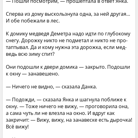
— Пошли посмотрим, — прошептала в ответ Янка.
Сперва из дому выскользнула одна, за ней другая…
И обе побежали в лес.
К домику медведя Деметра надо идти по глубоко­му
снегу. Дорожку никто не подметал и никто не про­
таптывал. Да и кому нужна эта дорожка, если мед­
ведь всю зиму спит?
Они подошли к двери домика — закрыто. Подошли
к окну — занавешено.
— Ничего не видно, — сказала Данка.
— Подожди, — сказала Янка и шагнула поближе к
окну. — Тоже ничего не вижу, — проговорила она,
а сама чуть ли не влезла на окно. И вдруг как
закричит: — Вижу, вижу, на занавеске есть дырочка!
Всё вижу!