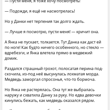
— Пусти меня, я тоже хочу посмотреть!
— Подожди, я ещё не насмотрелась!
Но у Данки нет терпения так долго ждать.
— Лучше я посмотрю, пусти меня! — кричит она.
А Янка не пускает, толкается. Тут Данка как даст ей
по ноге! Как будто ничего особенного, но стекло —
вдребезги, и Янка влетела прямо в медвежий
домик.
Раздался страшный грохот, полосатая перина под­
скочила, из-под неё высунулась лохматая морда.
Мед­ведь заморгал спросонья, что-то бормоча.
Но Янка не растерялась. Она тут же выбралась
наружу и схватила Данку за руку. Но едва девочки
кинулись бежать, как медведь оказался рядом.