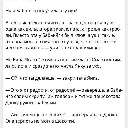
Ну и Баба-Яга получилась у них!
У неё был только один глаз, зато целых три руки:
одна как вилы, вторая как лопата, а третья как граб­
ли. Вместо рта у Бабы-Яги был клюв, а уши такие,
что она могла в них запахнуться, как в пальто. Ни­
чего не скажешь — ужасное страшилище!
Но Баба-Яга себе очень понравилась. Она соскочи­
ла с листа и сразу же потянула Янку за ухо.
— Ой, что ты делаешь! — закричала Янка.
— Это я от радости, от радости! — заверещала Ба­ба-
Яга своим скрипучим голосом и тут же пощекотала
Данку рукой-граблями.
— Ай, зачем щекочешься? — рассердилась Данка.
Она терпеть не могла щекотки.