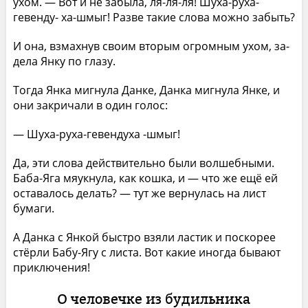
ухом. — Вот и не забыла, ля-ля-ля! Шуха-руха-
гевенду- ха-шмыг! Разве такие слова можно забыть?
И она, взмахнув своим вторым огромным ухом, за­
дела Янку по глазу.
Тогда Янка мигнула Данке, Данка мигнула Янке, и
они закричали в один голос:
— Шуха-руха-гевендуха -шмыг!
Да, эти слова действительно были волшебными.
Баба-Яга мяукнула, как кошка, и — что же ещё ей
оставалось делать? — тут же вернулась на лист
бумаги.
А Данка с Янкой быстро взяли ластик и поскорее
стёрли Бабу-Ягу с листа. Вот какие иногда бывают
приключения!
О человечке из будильника