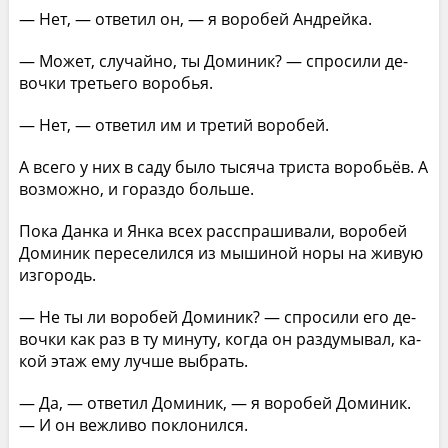
— Нет, — ответил он, — я воробей Андрейка.
— Может, случайно, ты Доминик? — спросили де­
вочки третьего воробья.
— Нет, — ответил им и третий воробей.
А всего у них в саду было тысяча триста воробьёв. А
возможно, и гораздо больше.
Пока Данка и Янка всех расспрашивали, воробей
Доминик переселился из мышиной норы на живую
из­городь.
— Не ты ли воробей Доминик? — спросили его де­
вочки как раз в ту минуту, когда он раздумывал, ка­
кой этаж ему лучше выбрать.
— Да, — ответил Доминик, — я воробей Доминик.
— И он вежливо поклонился.