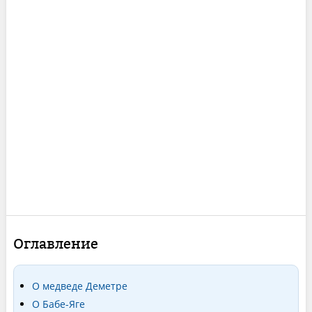
Оглавление
О медведе Деметре
О Бабе-Яге