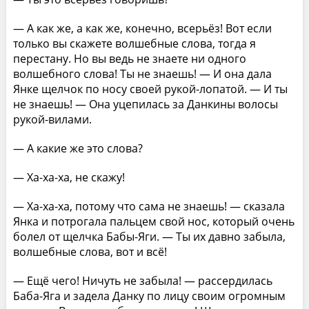
— А как же, а как же, конечно, всерьёз! Вот если
только вы скажете волшебные слова, тогда я
переста­ну. Но вы ведь не знаете ни одного
волшебного слова! Ты не знаешь! — И она дала
Янке щелчок по носу своей рукой-лопатой. — И ты
не знаешь! — Она уцепи­лась за Данкины волосы
рукой-вилами.
— А какие же это слова?
— Ха-ха-ха, не скажу!
— Ха-ха-ха, потому что сама не знаешь! — сказала
Янка и потрогала пальцем свой нос, который очень
бо­лел от щелчка Бабы-Яги. — Ты их давно забыла,
вол­шебные слова, вот и всё!
— Ещё чего! Ничуть не забыла! — рассердилась
Баба-Яга и задела Данку по лицу своим огромным