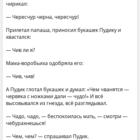
чирикал:
— Чересчур черна, чересчур!
Прилетал папаша, приносил букашек Пудику и
хвастался:
— Чив ли я?
Мама-воробьиха одобряла его:
— Чив, чив!
А Пудик глотал букашек и думал: «Чем чванятся —
червяка с ножками дали — чудо!» И всё
высовывался из гнезда, всё разглядывал.
— Чадо, чадо, — беспокоилась мать, — смотри —
чебурахнешься!
— Чем, чем? — спрашивал Пудик.