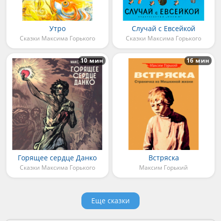
Утро
Случай с Евсейкой
Сказки Максима Горького
Сказки Максима Горького
10 мин
16 мин
Горящее сердце Данко
Встряска
Сказки Максима Горького
Максим Горький
Еще сказки