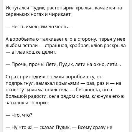
Испугался Пудик, растопырил крылья, качается на
сереньких ногах и чирикает:
— Честь имею, имею честь…
А воробьиха отталкивает его в сторону, перья у нее
дыбом встали — страшная, храбрая, клюв раскрыла
— в глаз кошке целит.
— Прочь, прочь! Лети, Пудик, лети на окно, лети…
Страх приподнял с земли воробьишку, он
подпрыгнул, замахал крыльями — раз, раз и — на
окне! Тут и мама подлетела — без хвоста, но в
большой радости, села рядом с ним, клюнула его в
затылок и говорит:
— Что, что?
— Ну что ж! — сказал Пудик. — Всему сразу не