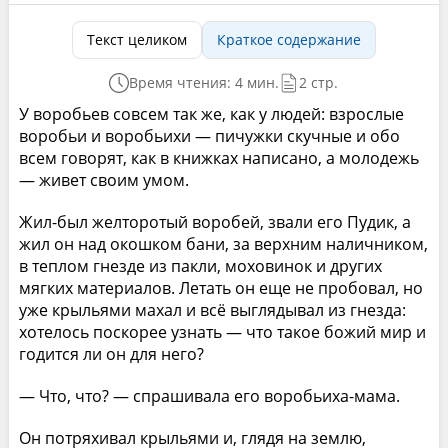
Текст целиком
Краткое содержание
Время чтения: 4 мин.
2 стр.
У воробьев совсем так же, как у людей: взрослые
воробьи и воробьихи — пичужки скучные и обо
всем говорят, как в книжках написано, а молодежь
— живет своим умом.
Жил-был желторотый воробей, звали его Пудик, а
жил он над окошком бани, за верхним наличником,
в теплом гнезде из пакли, моховинок и других
мягких материалов. Летать он еще не пробовал, но
уже крыльями махал и всё выглядывал из гнезда:
хотелось поскорее узнать — что такое божий мир и
годится ли он для него?
— Что, что? — спрашивала его воробьиха-мама.
Он потряхивал крыльями и, глядя на землю,