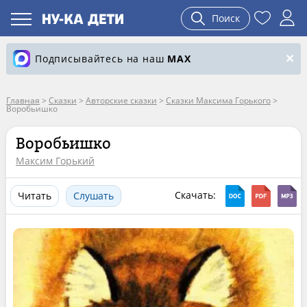
Поиск
Подписывайтесь на наш
MAX
Главная
>
Сказки
>
Авторские сказки
>
Сказки Максима Горького
>
Воробьишко
Воробьишко
Максим Горький
Скачать:
Читать
Слушать