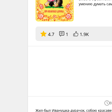
умению думать сам
4.7
1
1.9K
В
Жил-был Иванушка-дурачок, собою красавец,