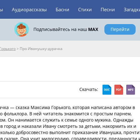
зы
Аудиорассказы
Басни
Стихи
Песни
Загадк
Подписывайтесь на наш
MAX
Перейти
Горького
>
Про Иванушку-дурачка
Скачать:
чка — сказка Максима Горького, которая написана автором в
го фольклора. В ней читатель знакомится с простым парнем,
м. Он нанимается служить к семье одного мужика. Однажды
 в город и наказали Ивану смотреть за детьми, накормить их и
сколько добросовестно выполнит приказание Иванушка, прочти
 в сказке. Она учит милосердию, справедливости, преданности 