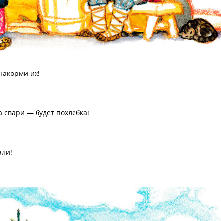
накорми их!
а свари — будет похлебка!
али!