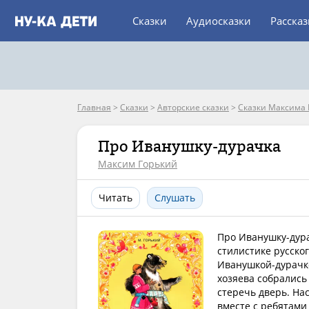
Сказки
Аудиосказки
Расска
Главная
>
Сказки
>
Авторские сказки
>
Сказки Максима 
Про Иванушку-дурачка
Максим Горький
Читать
Слушать
Про Иванушку-дура
стилистике русско
Иванушкой-дурачко
хозяева собрались
стеречь дверь. На
вместе с ребятами