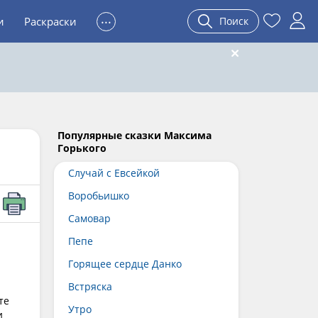
...
и
Раскраски
Поиск
Популярные сказки Максима
Горького
Случай с Евсейкой
Воробьишко
Самовар
Пепе
Горящее сердце Данко
Встряска
те
Утро
и