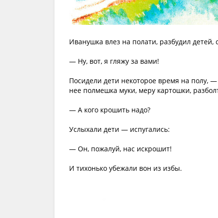
Иванушка влез на полати, разбудил детей, с
— Ну, вот, я гляжу за вами!
Посидели дети некоторое время на полу, —
нее полмешка муки, меру картошки, разбол
— А кого крошить надо?
Услыхали дети — испугались:
— Он, пожалуй, нас искрошит!
И тихонько убежали вон из избы.