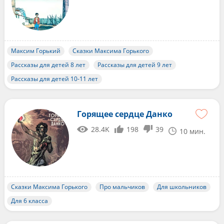
Максим Горький
Сказки Максима Горького
Рассказы для детей 8 лет
Рассказы для детей 9 лет
Рассказы для детей 10-11 лет
Горящее сердце Данко
28.4K
198
39
10 мин.
Сказки Максима Горького
Про мальчиков
Для школьников
Для 6 класса