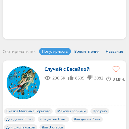
Сортировать по:
Популярность
Время чтения
Название
Случай с Евсейкой
296.5K
8505
3082
8 мин.
Сказки Максима Горького
Максим Горький
Про рыб
Для детей 5 лет
Для детей 6 лет
Для детей 7 лет
Для школьников
Для 3 класса