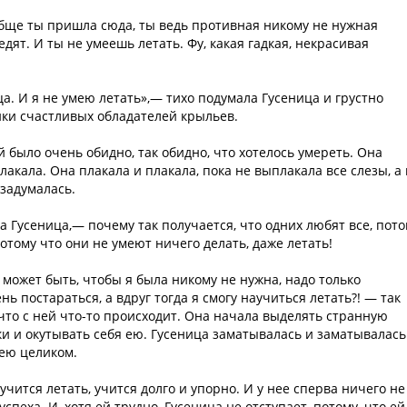
обще ты пришла сюда, ты ведь противная никому не нужная
дят. И ты не умеешь летать. Фу, какая гадкая, некрасивая
ца. И я не умею летать»,— тихо подумала Гусеница и грустно
ики счастливых обладателей крыльев.
й было очень обидно, так обидно, что хотелось умереть. Она
акала. Она плакала и плакала, пока не выплакала все слезы, а 
 задумалась.
 Гусеница,— почему так получается, что одних любят все, пото
потому что они не умеют ничего делать, даже летать!
е может быть, чтобы я была никому не нужна, надо только
нь постараться, а вдруг тогда я смогу научиться летать?! — так
 что с ней что-то происходит. Она начала выделять странную
и и окутывать себя ею. Гусеница заматывалась и заматывалась
 ею целиком.
 учится летать, учится долго и упорно. И у нее сперва ничего не
спеха. И, хотя ей трудно, Гусеница не отступает, потому, что ей