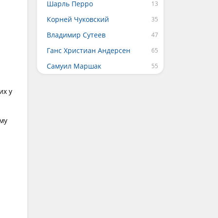
Шарль Перро
Корней Чуковский
Владимир Сутеев
Ганс Христиан Андерсен
Самуил Маршак
их у
му