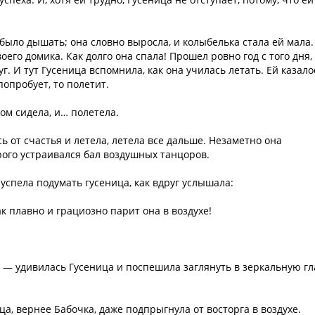
 было дышать; она словно выросла, и колыбелька стала ей мала.
его домика. Как долго она спала! Прошел ровно год с того дня,
г. И тут Гусеница вспомнила, как она училась летать. Ей казало
 попробует, то полетит.
ром сидела, и… полетела.
 от счастья и летела, летела все дальше. Незаметно она
орого устраивался бал воздушных танцоров.
 успела подумать гусеница, как вдруг услышала:
ак плавно и грациозно парит она в воздухе!
! — удивилась Гусеница и поспешила заглянуть в зеркальную гл
ца, вернее Бабочка, даже подпрыгнула от восторга в воздухе.