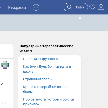
...
и
Раскраски
Поиск
Популярные терапевтические
сказки
Палочка-выручалочка
Как ёжик Буль боялся идти в
школу
Страшный зверь
то
Кролик, который никого не
боялся
Про бегемота, который боялся
 нас
прививок