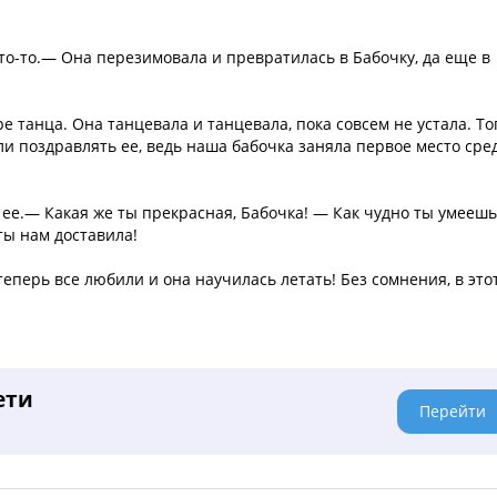
то-то.— Она перезимовала и превратилась в Бабочку, да еще в
е танца. Она танцевала и танцевала, пока совсем не устала. То
али поздравлять ее, ведь наша бабочка заняла первое место сре
ее.— Какая же ты прекрасная, Бабочка! — Как чудно ты умеешь
ты нам доставила!
теперь все любили и она научилась летать! Без сомнения, в это
ети
Перейти