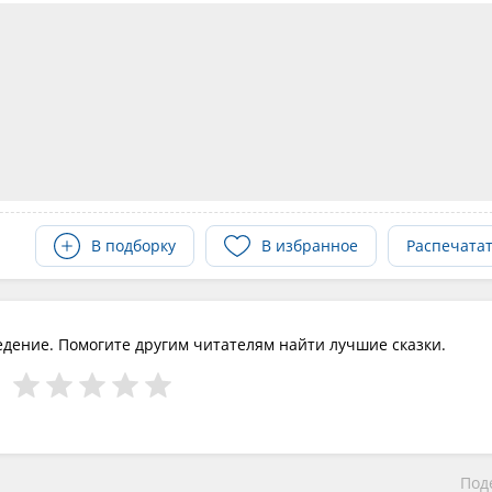
В подборку
В избранное
Распечата
едение. Помогите другим читателям найти лучшие сказки.
Под