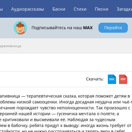
зы
Аудиорассказы
Басни
Стихи
Песни
Загадк
Подписывайтесь на наш
MAX
Перейти
-крапивница
Скачать:
апивница — терапевтическая сказка, которая поможет детям в
блемы низкой самооценки. Иногда досадная неудача или чьё-
ечание порождает чувство неполноценности. Так произошло с
ероиней нашей истории — гусеничка мечтала о полёте, а
 критиковали и высмеивали её. Наблюдая за чудесным
м в бабочку, ребята придут к выводу: иногда жизнь требует от
стойкости, но не нужно расстраиваться и терять веру в себя!