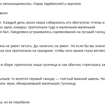
о неполноценности. Страх трудностей и неуспеха.
ужен!»
уг. Каждый день около озера собирались его обитатели: пчелы и
ки, мухи, комары; приползала туда и маленькая-маленькая
лся бал. Ежедневно устраивались соревнования на лучший танец
на не умеет летать. Да, конечно, не умеет. Но если бы вы знали
раз она приползала на праздник, чтобы хоть краем глаза взглян
и в сборе, приползла наша гусеница и, как обычно, спряталась з
рыльев: то взлетел первый танцор — толстый важный шмель. Но
голос мухи, обнаружившей маленькую Гусеницу:
, но ее перебили: