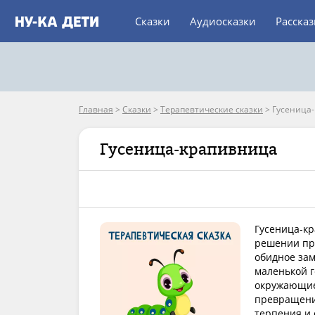
Сказки
Аудиосказки
Расска
Главная
>
Сказки
>
Терапевтические сказки
>
Гусеница
Гусеница-крапивница
Гусеница-кр
решении про
обидное зам
маленькой г
окружающие
превращение
терпения и 