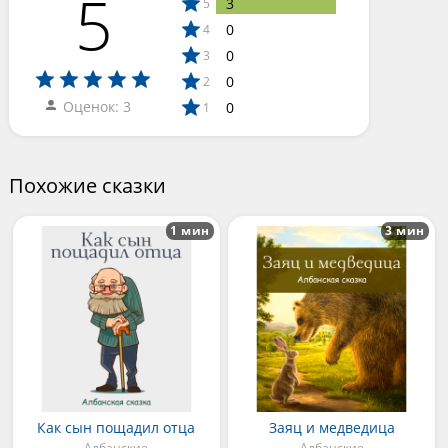
5
3
5
0
4
0
3
0
2
Оценок: 3
0
1
Похожие сказки
1 мин
3 мин
Как сын пощадил отца
Заяц и медведица
Албанские
Албанские