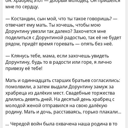
он. Храбрец этот — добрый молодец. Он пришёлся
мне по сердцу.
— Костандин, сын мой, что ты такое говоришь? —
отвечает ему мать. Ты хочешь, чтобы мою
Дорунтину увезли так далеко? Захочется мне
поделиться с Дорунтиной радостью, так её не будет
рядом, придёт время горевать — опять без неё.
— Клянусь тебе, мама, если захочешь увидеть
Дорунтину, будь то в радости или горе, я лично
привезу её тебе!
Мать и одиннадцать старших братьев согласились:
помолвили, а затем выдали Дорунтину замуж за
храбреца из далёких мест. Свадебные торжества
длились девять дней. На десятый день храбрец с
молодой женой отправился на свою далёкую
родину. Мать и дочь, расставаясь, горько плакали…
… Чередой войн была охвачена наша родина в то