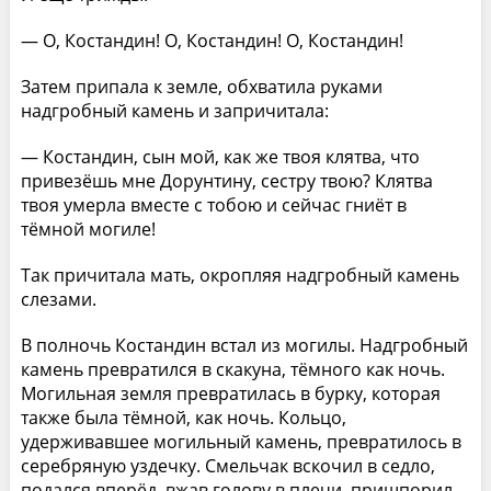
— О, Костандин! О, Костандин! О, Костандин!
Затем припала к земле, обхватила руками
надгробный камень и запричитала:
— Костандин, сын мой, как же твоя клятва, что
привезёшь мне Дорунтину, сестру твою? Клятва
твоя умерла вместе с тобою и сейчас гниёт в
тёмной могиле!
Так причитала мать, окропляя надгробный камень
слезами.
В полночь Костандин встал из могилы. Надгробный
камень превратился в скакуна, тёмного как ночь.
Могильная земля превратилась в бурку, которая
также была тёмной, как ночь. Кольцо,
удерживавшее могильный камень, превратилось в
серебряную уздечку. Смельчак вскочил в седло,
подался вперёд, вжав голову в плечи, пришпорил