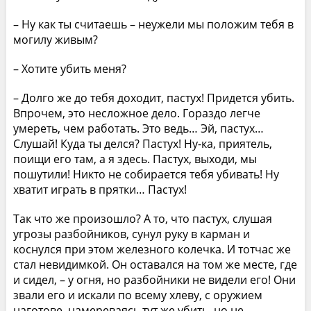
– Ну как ты считаешь – неужели мы положим тебя в
могилу живым?
– Хотите убить меня?
– Долго же до тебя доходит, пастух! Придется убить.
Впрочем, это несложное дело. Гораздо легче
умереть, чем работать. Это ведь… Эй, пастух…
Слушай! Куда ты делся? Пастух! Ну-ка, приятель,
поищи его там, а я здесь. Пастух, выходи, мы
пошутили! Никто не собирается тебя убивать! Ну
хватит играть в прятки… Пастух!
Так что же произошло? А то, что пастух, слушая
угрозы разбойников, сунул руку в карман и
коснулся при этом железного колечка. И тотчас же
стал невидимкой. Он оставался на том же месте, где
и сидел, – у огня, но разбойники не видели его! Они
звали его и искали по всему хлеву, с оружием
наготове, намереваясь тут же убить, но не