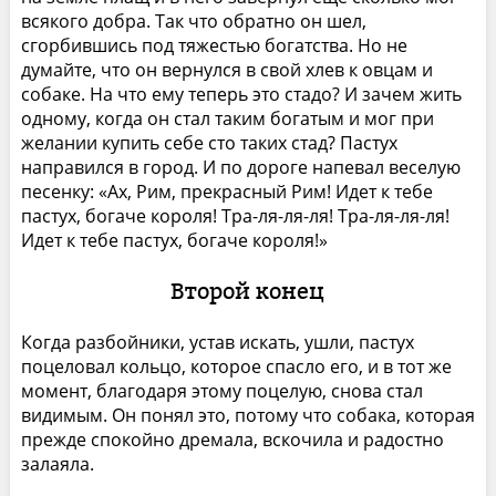
всякого добра. Так что обратно он шел,
сгорбившись под тяжестью богатства. Но не
думайте, что он вернулся в свой хлев к овцам и
собаке. На что ему теперь это стадо? И зачем жить
одному, когда он стал таким богатым и мог при
желании купить себе сто таких стад? Пастух
направился в город. И по дороге напевал веселую
песенку: «Ах, Рим, прекрасный Рим! Идет к тебе
пастух, богаче короля! Тра-ля-ля-ля! Тра-ля-ля-ля!
Идет к тебе пастух, богаче короля!»
Второй конец
Когда разбойники, устав искать, ушли, пастух
поцеловал кольцо, которое спасло его, и в тот же
момент, благодаря этому поцелую, снова стал
видимым. Он понял это, потому что собака, которая
прежде спокойно дремала, вскочила и радостно
залаяла.