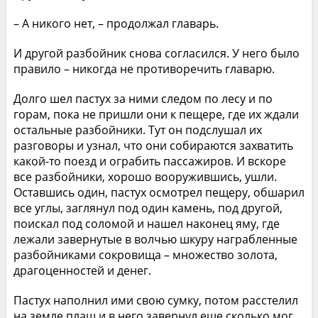
– А никого нет, – продолжал главарь.
И другой разбойник снова согласился. У него было
правило – никогда не противоречить главарю.
Долго шел пастух за ними следом по лесу и по
горам, пока не пришли они к пещере, где их ждали
остальные разбойники. Тут он подслушал их
разговоры и узнал, что они собираются захватить
какой-то поезд и ограбить пассажиров. И вскоре
все разбойники, хорошо вооружившись, ушли.
Оставшись один, пастух осмотрел пещеру, обшарил
все углы, заглянул под один камень, под другой,
поискал под соломой и нашел наконец яму, где
лежали завернутые в волчью шкуру награбленные
разбойниками сокровища – множество золота,
драгоценностей и денег.
Пастух наполнил ими свою сумку, потом расстелил
на земле плащ и в него завернул еще сколько мог