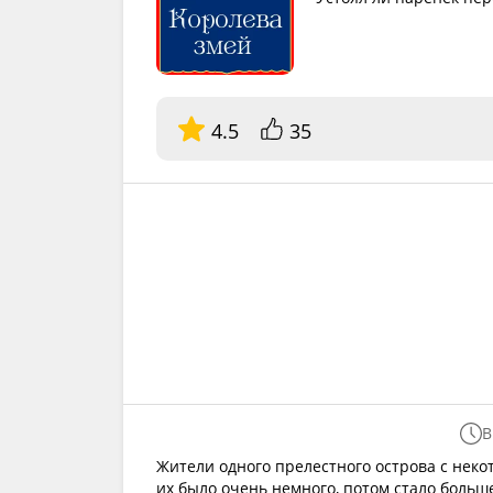
4.5
35
В
Жители одного прелестного острова с неко
их было очень немного, потом стало больш