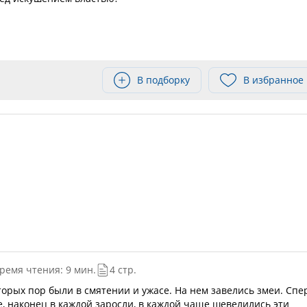
В подборку
В избранное
ремя чтения: 9 мин.
4 стр.
торых пор были в смятении и ужасе. На нем завелись змеи. Спе
е, наконец в каждой заросли, в каждой чаще шевелились эти