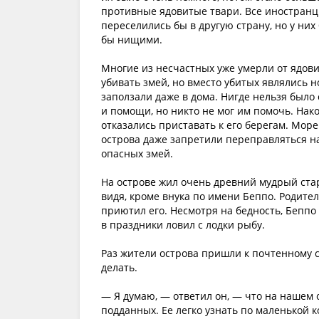
противные ядовитые твари. Все иностранцы
переселились бы в другую страну, но у них
бы нищими.
Многие из несчастных уже умерли от ядови
убивать змей, но вместо убитых являлись но
заползали даже в дома. Нигде нельзя было 
и помощи, но никто не мог им помочь. Нак
отказались приставать к его берегам. Море
острова даже запретили переправляться на
опасных змей.
На острове жил очень древний мудрый стари
видя, кроме внука по имени Беппо. Родител
приютил его. Несмотря на бедность, Беппо 
в праздники ловил с лодки рыбу.
Раз жители острова пришли к почтенному ст
делать.
— Я думаю, — ответил он, — что на нашем 
подданных. Ее легко узнать по маленькой к