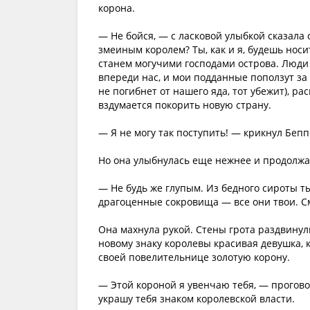
корона.
— Не бойся, — с ласковой улыбкой сказала
змеиным королем? Ты, как и я, будешь носи
станем могучими господами острова. Люди 
впереди нас, и мои подданные поползут за т
не погибнет от нашего яда, тот убежит), ра
вздумается покорить новую страну.
— Я не могу так поступить! — крикнул Бепп
Но она улыбнулась еще нежнее и продолжа
— Не будь же глупым. Из бедного сироты т
драгоценные сокровища — все они твои. С
Она махнула рукой. Стены грота раздвинули
новому знаку королевы красивая девушка, 
своей повелительнице золотую корону.
— Этой короной я увенчаю тебя, — проговор
украшу тебя знаком королевской власти.