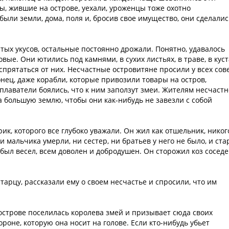
, жившие на острове, уехали, уроженцы тоже охотно
 были земли, дома, поля и, бросив свое имущество, они сделалис
тых укусов, остальные постоянно дрожали. Понятно, удавалось
вые. Они ютились под камнями, в сухих листьях, в траве, в куст
спрятаться от них. Несчастные островитяне просили у всех сов
онец, даже корабли, которые привозили товары на остров,
плаватели боялись, что к ним заползут змеи. Жителям несчастн
 большую землю, чтобы они как-нибудь не завезли с собой
к, которого все глубоко уважали. Он жил как отшельник, никог
и мальчика умерли, ни сестер, ни братьев у него не было, и ста
был весел, всем доволен и добродушен. Он сторожил коз соседе
арцу, рассказали ему о своем несчастье и спросили, что им
острове поселилась королева змей и призывает сюда своих
ороне, которую она носит на голове. Если кто-нибудь убьет