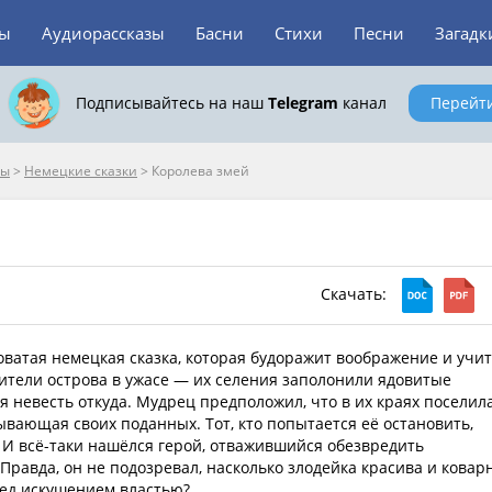
зы
Аудиорассказы
Басни
Стихи
Песни
Загадк
Подписывайтесь на наш
Telegram
канал
Перейт
пы
>
Немецкие сказки
>
Королева змей
Скачать:
ватая немецкая сказка, которая будоражит воображение и учит
ители острова в ужасе — их селения заполонили ядовитые
 невесть откуда. Мудрец предположил, что в их краях поселил
ывающая своих поданных. Тот, кто попытается её остановить,
 И всё-таки нашёлся герой, отважившийся обезвредить
Правда, он не подозревал, насколько злодейка красива и ковар
ред искушением властью?