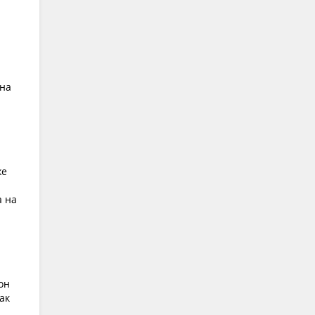
она
же
а на
он
ак