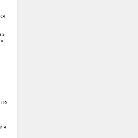
ься
то
 не
 По
и я