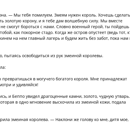
 она. — Мы тебя помилуем. Змеям нужен король. Хочешь сделат
ть золотую корону, и я тебе дам волшебную силу. Мы вместе
не смогут бороться с нами. Словно военный герой, ты пойдешь
обой, как покорное стадо. Когда же остров опустеет (ведь тот, к
скинем на нем главный лагерь и будем жить без забот, пока нам
о, пытаясь освободиться из рук змеиной королевы.
ла:
ы превратишься в могучего богатого короля. Мне принадлежат
мотри и удивляйся!
сь, и Беппо увидел драгоценные камни, золото, чудную утварь.
которая в одно мгновение выскочила из змеиной кожи, подала
ила змеиная королева. — Наклони же голову ко мне, дитя мое, 