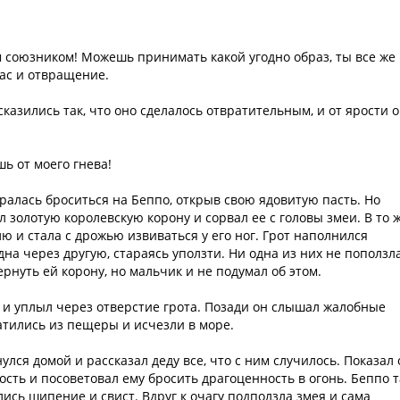
м союзником! Можешь принимать какой угодно образ, ты все же
ас и отвращение.
азились так, что оно сделалось отвратительным, и от ярости 
ь от моего гнева!
ралась броситься на Беппо, открыв свою ядовитую пасть. Но
 золотую королевскую корону и сорвал ее с головы змеи. В то 
ю и стала с дрожью извиваться у его ног. Грот наполнился
на через другую, стараясь уползти. Ни одна из них не поползл
рнуть ей корону, но мальчик и не подумал об этом.
к и уплыл через отверстие грота. Позади он слышал жалобные
атились из пещеры и исчезли в море.
нулся домой и рассказал деду все, что с ним случилось. Показал 
дость и посоветовал ему бросить драгоценность в огонь. Беппо т
ись шипение и свист. Вдруг к очагу подползла змея и сама