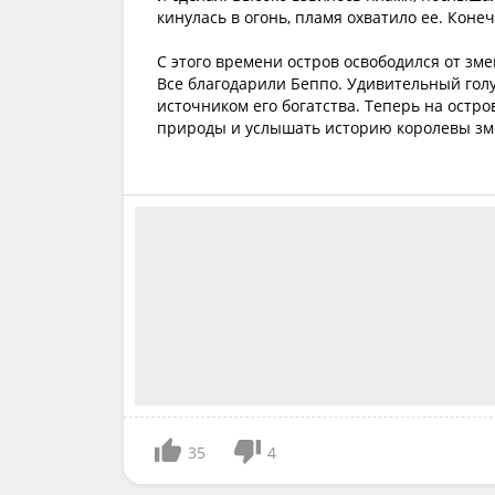
кинулась в огонь, пламя охватило ее. Конеч
С этого времени остров освободился от зме
Все благодарили Беппо. Удивительный голуб
источником его богатства. Теперь на остро
природы и услышать историю королевы зм
35
4