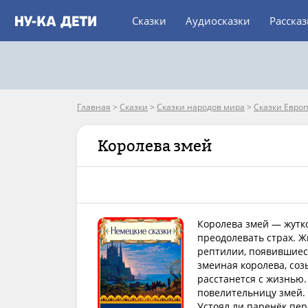
Сказки
Аудиосказки
Расска
Главная
>
Сказки
>
Сказки народов мира
>
Сказки Евро
Королева змей
Королева змей — жутко
преодолевать страх. Ж
рептилии, появившиеся
змеиная королева, соз
расстанется с жизнью.
повелительницу змей. 
Устоял ли паренёк пе