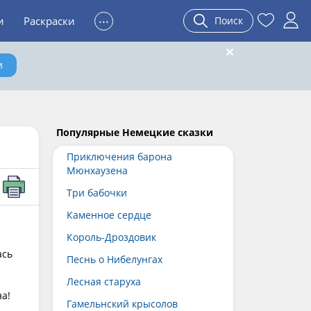
...
и
Раскраски
Поиск
и
Популярные Немецкие сказки
Приключения барона
Мюнхаузена
Три бабочки
Каменное сердце
Король-Дроздовик
ась
Песнь о Нибелунгах
Лесная старуха
на!
Гамельнский крысолов