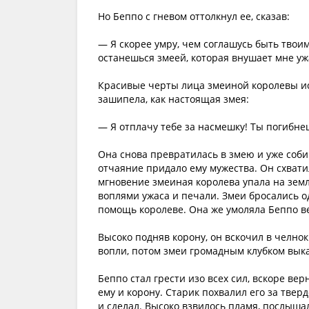
Но Беппо с гневом оттолкнул ее, сказав:
— Я скорее умру, чем соглашусь быть твои
останешься змеей, которая внушает мне уж
Красивые черты лица змеиной королевы иск
зашипела, как настоящая змея:
— Я отплачу тебе за насмешку! Ты погибнеш
Она снова превратилась в змею и уже соби
отчаяние придало ему мужества. Он схватил
мгновение змеиная королева упала на земл
воплями ужаса и печали. Змеи бросались од
помощь королеве. Она же умоляла Беппо ве
Высоко подняв корону, он вскочил в челно
вопли, потом змеи громадным клубком вык
Беппо стал грести изо всех сил, вскоре вер
ему и корону. Старик похвалил его за твер
и сделал. Высоко взвилось пламя, послышал