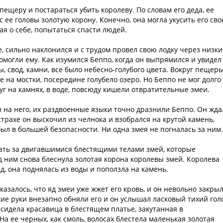
ещеру и постараться убить королеву. По словам его деда, ее
 ее головы золотую корону. Конечно, она могла укусить его св
ая о себе, попытаться спасти людей.
е, сильно наклонился и с трудом провел свою лодку через низк
омогли ему. Как изумился Беппо, когда он выпрямился и увидел
ы, свод, камни, все было небесно-голубого цвета. Вокруг пещер
 на мостки, посередине голубело озеро. Но Беппо не мог долго
уг на камнях, в воде, повсюду кишели отвратительные змеи.
 на него, их раздвоенные языки точно дразнили Беппо. Он жда
 страхе он выскочил из челнока и взобрался на крутой камень,
был в большей безопасности. Ни одна змея не погналась за ним.
ать за двигавшимися блестящими телами змей, которые
д ним снова блеснула золотая корона королевы змей. Королева
яд, она поднялась из воды и поползла на камень.
казалось, что яд змеи уже жжет его кровь, и он невольно закры
гкие руки внезапно обняли его и он услышал ласковый тихий гол
 сидела красавица в блестящем платье, закутанная в
 ее черных, как смоль, волосах блестела маленькая золотая