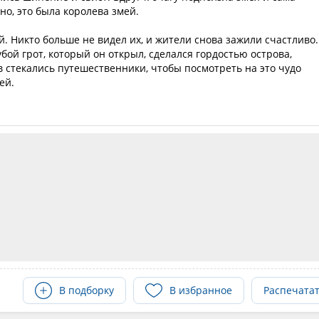
но, это была королева змей.
й. Никто больше не видел их, и жители снова зажили счастливо.
ой грот, который он открыл, сделался гордостью острова,
в стекались путешественники, чтобы посмотреть на это чудо
ей.
В подборку
В избранное
Распечата