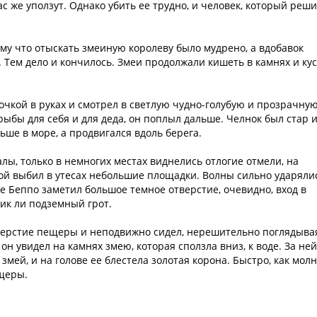
с же уползут. Однако убить ее трудно, и человек, который реши
ому что отыскать змеиную королеву было мудрено, а вдобавок
 Тем дело и кончилось. Змеи продолжали кишеть в камнях и кус
очкой в руках и смотрел в светлую чудно-голубую и прозрачную
 рыбы для себя и для деда, он поплыл дальше. Челнок был стар 
ьше в море, а продвигался вдоль берега.
лы, только в немногих местах виднелись отлогие отмели, на
й выбил в утесах небольшие площадки. Волны сильно ударяли
ре Беппо заметил большое темное отверстие, очевидно, вход в
лик ли подземный грот.
тверстие пещеры и неподвижно сидел, нерешительно поглядыва
 он увидел на камнях змею, которая сползла вниз, к воде. За ней
змей, и на голове ее блестела золотая корона. Быстро, как молн
ещеры.