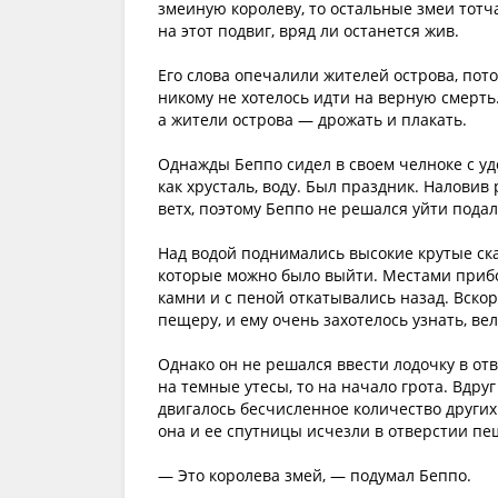
змеиную королеву, то остальные змеи тотча
на этот подвиг, вряд ли останется жив.
Его слова опечалили жителей острова, пот
никому не хотелось идти на верную смерть.
а жители острова — дрожать и плакать.
Однажды Беппо сидел в своем челноке с уд
как хрусталь, воду. Был праздник. Наловив
ветх, поэтому Беппо не решался уйти подал
Над водой поднимались высокие крутые ска
которые можно было выйти. Местами прибо
камни и с пеной откатывались назад. Вско
пещеру, и ему очень захотелось узнать, ве
Однако он не решался ввести лодочку в о
на темные утесы, то на начало грота. Вдруг
двигалось бесчисленное количество других 
она и ее спутницы исчезли в отверстии п
— Это королева змей, — подумал Беппо.