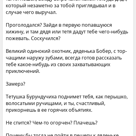
кото­рый незаметно за тобой приглядывал и в
случае чего выручал.
Проголодался? Зайди в первую попавшуюся
хижину, и там дядя или тетя дадут тебе чего-нибудь
пожевать. Соскучился?
Великий одинокий охотник, дяденька Бобер, с тор­
чащими наружу зубами, всегда готов рассказать
тебе какое-нибудь из своих захватывающих
приключений.
Замерз?
Тетушка Бурундучиха поднимет тебя, как перышко,
волосатыми ручищами, и ты, счастливый,
прикорнешь в ее горячих объятиях.
Не спится? Чем-то огорчен? Плачешь?
Почему бы тогда не пойти в пещеру к дяденьке