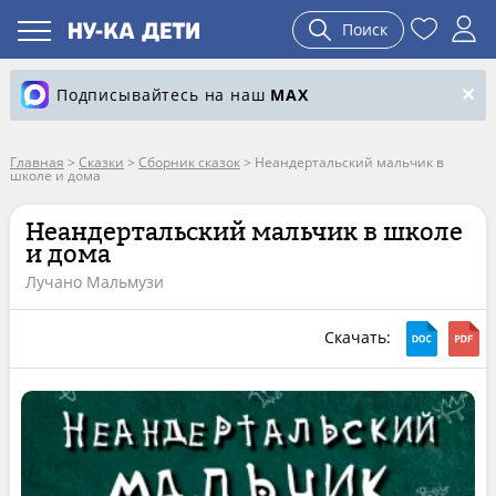
Поиск
Подписывайтесь на наш
MAX
Главная
>
Сказки
>
Сборник сказок
>
Неандертальский мальчик в
школе и дома
Неандертальский мальчик в школе
и дома
Лучано Мальмузи
Скачать: