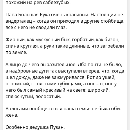
похо­жий на рев саблезубых.
Папа Большая Рука очень красивый. Настоящий не­
андерталец – когда он приходил в другие стойбища,
все с него не сводили глаз.
Жирный, как мускусный бык, горбатый, как бизон;
спина круглая, а руки такие длинные, что загребали
по земле.
А лицо до чего выразительное! Лба почти не было,
а надбровные дуги так выступали вперед, что, когда
шел дождь, даже не зажмуривался. Рот до ушей,
огромный, с толстыми губищами; а нос – о, нос у
него был самый красивый на свете: широкий,
сплюснутый, волосатый.
Волосами вообще-то вся наша семья не была оби­
жена.
Особенно дедушка Пузан.