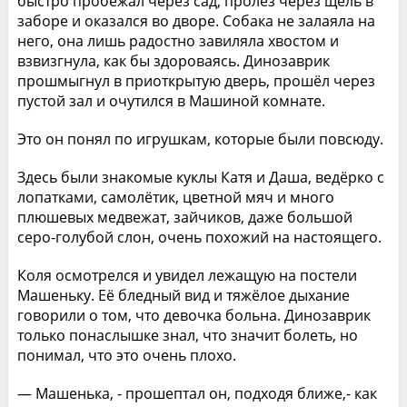
быстро пробежал через сад, пролез через щель в
заборе и оказался во дворе. Собака не залаяла на
него, она лишь радостно завиляла хвостом и
взвизгнула, как бы здороваясь. Динозаврик
прошмыгнул в приоткрытую дверь, прошёл через
пустой зал и очутился в Машиной комнате.
Это он понял по игрушкам, которые были повсюду.
Здесь были знакомые куклы Катя и Даша, ведёрко с
лопатками, самолётик, цветной мяч и много
плюшевых медвежат, зайчиков, даже большой
серо-голубой слон, очень похожий на настоящего.
Коля осмотрелся и увидел лежащую на постели
Машеньку. Её бледный вид и тяжёлое дыхание
говорили о том, что девочка больна. Динозаврик
только понаслышке знал, что значит болеть, но
понимал, что это очень плохо.
— Машенька, - прошептал он, подходя ближе,- как