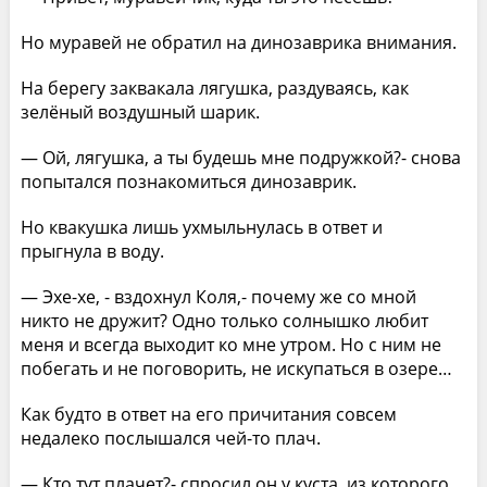
Но муравей не обратил на динозаврика внимания.
На берегу заквакала лягушка, раздуваясь, как
зелёный воздушный шарик.
— Ой, лягушка, а ты будешь мне подружкой?- снова
попытался познакомиться динозаврик.
Но квакушка лишь ухмыльнулась в ответ и
прыгнула в воду.
— Эхе-хе, - вздохнул Коля,- почему же со мной
никто не дружит? Одно только солнышко любит
меня и всегда выходит ко мне утром. Но с ним не
побегать и не поговорить, не искупаться в озере…
Как будто в ответ на его причитания совсем
недалеко послышался чей-то плач.
— Кто тут плачет?- спросил он у куста, из которого