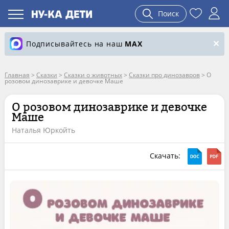
Поиск
Подписывайтесь на наш
MAX
Главная
>
Сказки
>
Сказки о животных
>
Сказки про динозавров
>
О
розовом динозаврике и девочке Маше
О розовом динозаврике и девочке
Маше
Наталья Юркойть
Скачать: