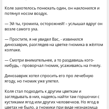
Коле захотелось понюхать один, он наклонился и
потянул носом воздух.
— Эй ты, громила, осторожней! – услышал вдруг он
возле самого уха.
— Простите, я не увидел Вас, - извинился
динозаврик, разглядев на цветке гномика в жёлтом
колпаке.
— Смотри внимательнее, а то раздавишь кого-
нибудь, - проворчал гномик, усаживаясь на пчелу.
Динозаврик хотел спросить его про лечебную
ягоду, но гномик уже улетел.
Коля стал подходить к другим цветкам и
заглядывать в них, надеясь найти там горшочки с
кустиками ягод или других человечков. Но ягод в
цветах не было, а гномики при виде незнакомца