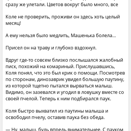
сразу же улетали. Цветов вокруг было много, все
Коле не проверить, проживи он здесь хоть целый
месяц!
А ему нельзя было медлить, Машенька болела…
Присел он на траву и глубоко вздохнул.
Вдруг где-то совсем близко послышался жалобный
писк, похожий на комариный. Прислушавшись,
Коля понял, что это был крик о помощи. Посмотрев
по сторонам, динозаврик увидел большую паутину,
из которой тщетно пытался вырваться малыш.
Видимо, он зазевался и угодил в ловушку вместе со
своей пчелой. Теперь к ним подбирался паук.
Коля быстро выхватил из паутины малыша и
освободил пчелу, оставив паука без обеда.
— Ну, малыш, будь впредь внимательнее. С пауком