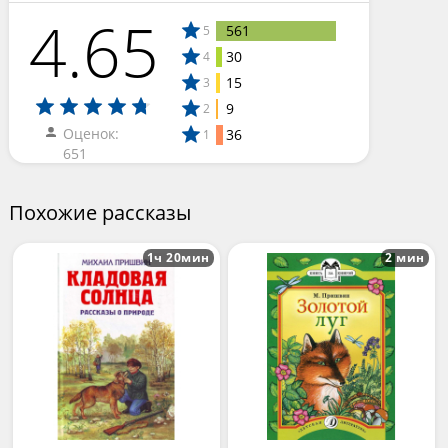
4.65
561
5
30
4
15
3
9
2
Оценок:
36
1
651
Похожие рассказы
1ч 20мин
2 мин