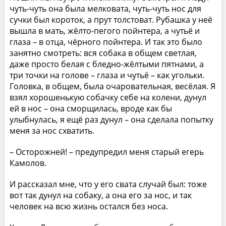
чуть-чуть она была мелковата, чуть-чуть нос для
сучки был короток, а прут толстоват. Рубашка у неё
вышла в мать, жёлто-пегого пойнтера, а чутьё и
глаза – в отца, чёрного пойнтера. И так это было
занятно смотреть: вся собака в общем светлая,
даже просто белая с бледно-жёлтыми пятнами, а
три точки на голове – глаза и чутьё – как угольки.
Головка, в общем, была очаровательная, весёлая. Я
взял хорошенькую собачку себе на колени, дунул
ей в нос – она сморщилась, вроде как бы
улыбнулась, я ещё раз дунул – она сделала попытку
меня за нос схватить.
– Осторожней! – предупредил меня старый егерь
Камолов.
И рассказал мне, что у его свата случай был: тоже
вот так дунул на собаку, а она его за нос, и так
человек на всю жизнь остался без носа.