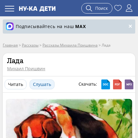
Поиск
Подписывайтесь на наш
MAX
Главная
>
Рассказы
>
Рассказы Михаила Пришвина
>
Лада
Лада
Михаил Пришвин
Скачать:
Читать
Слушать