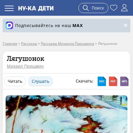
Поиск
Подписывайтесь на наш
MAX
Главная
>
Рассказы
>
Рассказы Михаила Пришвина
>
Лягушонок
Лягушонок
Михаил Пришвин
Скачать:
Читать
Слушать