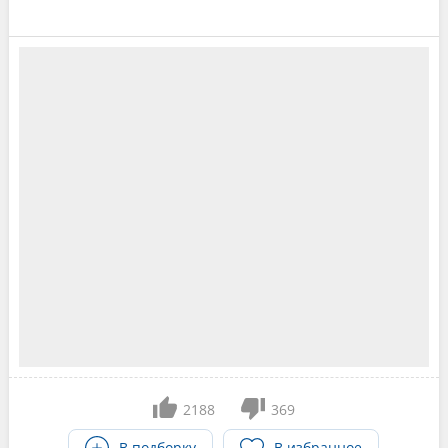
2188
369
В подборку
В избранное