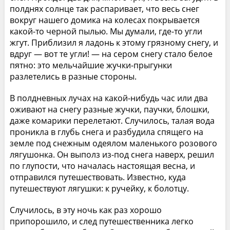
полднях солнце так распаривает, что весь снег
вокруг нашего домика на колесах покрывается
какой-то черной пылью. Мы думали, где-то угли
жгут. Приблизил я ладонь к этому грязному снегу, и
вдруг — вот те угли! — на сером снегу стало белое
пятно: это мельчайшие жучки-прыгунки
разлетелись в разные стороны.
В полдневных лучах на какой-нибудь час или два
оживают на снегу разные жучки, паучки, блошки,
даже комарики перелетают. Случилось, талая вода
проникла в глубь снега и разбудила спящего на
земле под снежным одеялом маленького розового
лягушонка. Он выполз из-под снега наверх, решил
по глупости, что началась настоящая весна, и
отправился путешествовать. Известно, куда
путешествуют лягушки: к ручейку, к болотцу.
Случилось, в эту ночь как раз хорошо
припорошило, и след путешественника легко