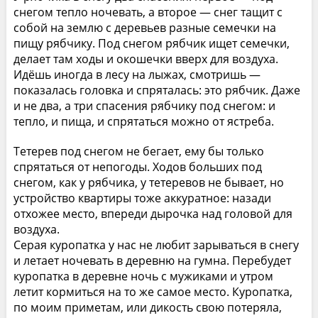
снегом тепло ночевать, а второе — снег тащит с
собой на землю с деревьев разные семечки на
пищу рябчику. Под снегом рябчик ищет семечки,
делает там ходы и окошечки вверх для воздуха.
Идёшь иногда в лесу на лыжах, смотришь —
показалась головка и спряталась: это рябчик. Даже
и не два, а три спасения рябчику под снегом: и
тепло, и пища, и спрятаться можно от ястреба.
Тетерев под снегом не бегает, ему бы только
спрятаться от непогоды. Ходов больших под
снегом, как у рябчика, у тетеревов не бывает, но
устройство квартиры тоже аккуратное: назади
отхожее место, впереди дырочка над головой для
воздуха.
Серая куропатка у нас не любит зарываться в снегу
и летает ночевать в деревню на гумна. Перебудет
куропатка в деревне ночь с мужиками и утром
летит кормиться на то же самое место. Куропатка,
по моим приметам, или дикость свою потеряла,