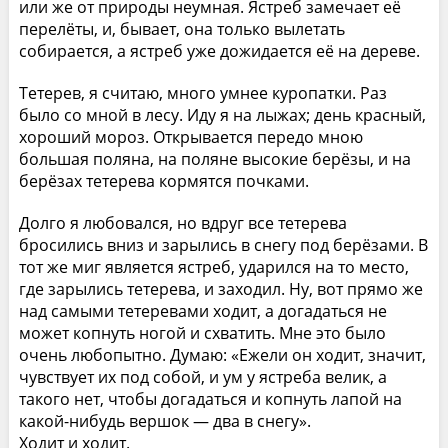
или же от природы неумная. Ястреб замечает её
перелёты, и, бывает, она только вылетать
собирается, а ястреб уже дожидается её на дереве.
Тетерев, я считаю, много умнее куропатки. Раз
было со мной в лесу. Иду я на лыжах; день красный,
хороший мороз. Открывается передо мною
большая поляна, на поляне высокие берёзы, и на
берёзах тетерева кормятся почками.
Долго я любовался, но вдруг все тетерева
бросились вниз и зарылись в снегу под берёзами. В
тот же миг является ястреб, ударился на то место,
где зарылись тетерева, и заходил. Ну, вот прямо же
над самыми тетеревами ходит, а догадаться не
может копнуть ногой и схватить. Мне это было
очень любопытно. Думаю: «Ежели он ходит, значит,
чувствует их под собой, и ум у ястреба велик, а
такого нет, чтобы догадаться и копнуть лапой на
какой-нибудь вершок — два в снегу».
Ходит и ходит.