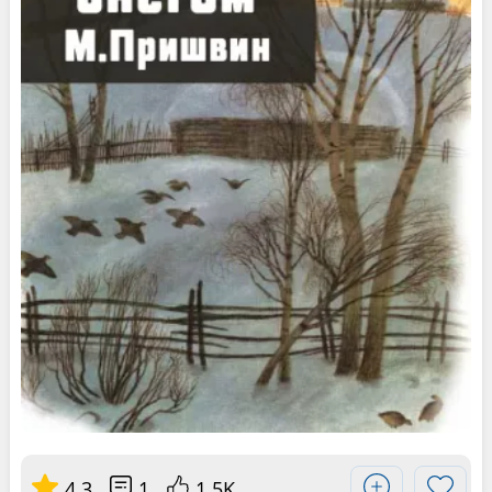
4.3
1
1.5K