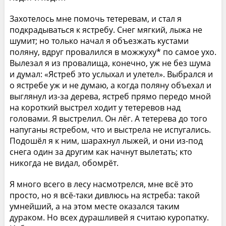
Захотелось мне помочь тетеревам, и стал я
подкрадываться к ястребу. Снег мягкий, лыжа не
шумит; но только начал я объезжать кустами
поляну, вдруг провалился в можжуху* по самое ухо.
Вылезал я из провалища, конечно, уж не без шума
и думал: «Ястреб это услыхал и улетел». Выбрался и
о ястребе уж и не думаю, а когда поляну объехал и
выглянул из-за дерева, ястреб прямо передо мной
на короткий выстрел ходит у тетеревов над
головами. Я выстрелил. Он лёг. А тетерева до того
напуганы ястребом, что и выстрела не испугались.
Подошёл я к ним, шарахнул лыжей, и они из-под
снега один за другим как начнут вылетать; кто
никогда не видал, обомрёт.
Я много всего в лесу насмотрелся, мне всё это
просто, но я всё-таки дивлюсь на ястреба: такой
умнейший, а на этом месте оказался таким
дураком. Но всех дурашливей я считаю куропатку.