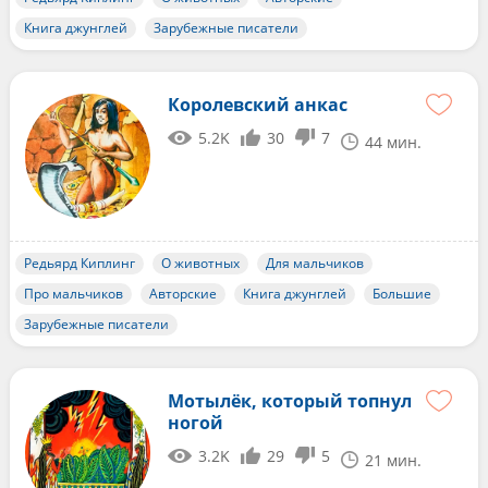
Книга джунглей
Зарубежные писатели
Королевский анкас
5.2K
30
7
44 мин.
Редьярд Киплинг
О животных
Для мальчиков
Про мальчиков
Авторские
Книга джунглей
Большие
Зарубежные писатели
Мотылёк, который топнул
ногой
3.2K
29
5
21 мин.