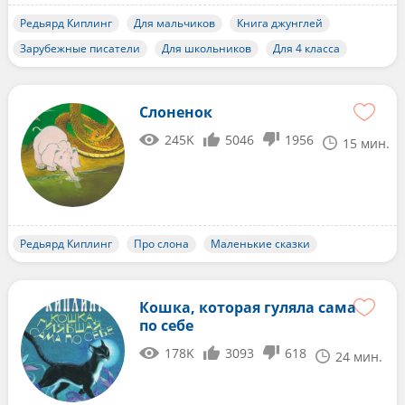
Редьярд Киплинг
Для мальчиков
Книга джунглей
Зарубежные писатели
Для школьников
Для 4 класса
Слоненок
245K
5046
1956
15 мин.
Редьярд Киплинг
Про слона
Маленькие сказки
Кошка, которая гуляла сама
по себе
178K
3093
618
24 мин.