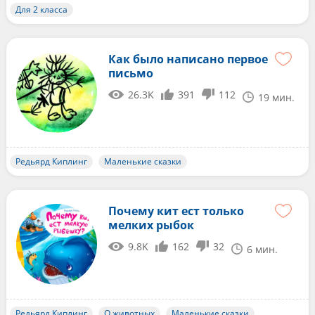
Для 2 класса
Как было написано первое
письмо
26.3K
391
112
19 мин.
Редьярд Киплинг
Маленькие сказки
Почему кит ест только
мелких рыбок
9.8K
162
32
6 мин.
Редьярд Киплинг
О животных
Маленькие сказки