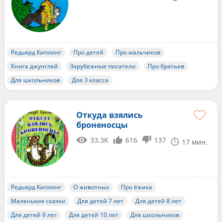
Редьярд Киплинг
Про детей
Про мальчиков
Книга джунглей
Зарубежные писатели
Про братьев
Для школьников
Для 3 класса
Откуда взялись
броненосцы
33.3K
616
137
17 мин.
Редьярд Киплинг
О животных
Про ёжика
Маленькие сказки
Для детей 7 лет
Для детей 8 лет
Для детей 9 лет
Для детей 10 лет
Для школьников