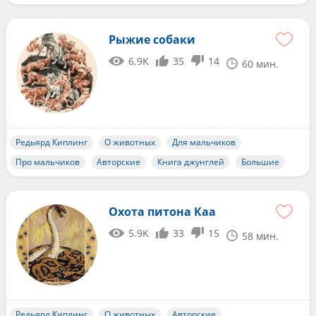
Рыжие собаки
6.9K
35
14
60 мин.
Редьярд Киплинг
О животных
Для мальчиков
Про мальчиков
Авторские
Книга джунглей
Большие
Охота питона Каа
5.9K
33
15
58 мин.
Редьярд Киплинг
О животных
Авторские