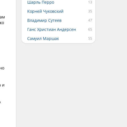
Шарль Перро
Корней Чуковский
сам
Владимир Сутеев
ко
Ганс Христиан Андерсен
Самуил Маршак
но
а и
о