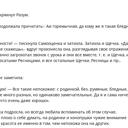
крякнул Разум.
родолжала причитать:- Аи горемычная, да кому же я такая блед
ости! — пискнула Самооценка и затихла. Затихла и Щечка. «Да
не скажешь»,- вдруг произнесла она, разглядывая свое отражени
о загрохотал звонок с урока и они все вместе, т. е. и Щечка, 
лосатыми Ресницами, и все остальные Щечки, Ресницы и пр.,
е заметила:
к! — Все такие непохожие: с родинкой, без, румяные, бледные,
ще много разных, но одинаково замечательных. Да я и сама ниче
 что очень даже хорошо».
а подросла, но всегда любила вспоминать об этом случае,
 плохо о себе думать, на родинки и конопушки чужие внимание
красота ее именно в том, чем непохожа она на других.