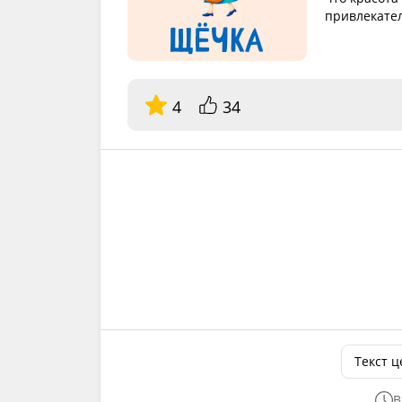
привлекател
4
34
Текст 
В