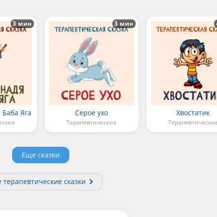
3 мин
3 мин
 Баба Яга
Серое ухо
Хвостатик
еские
Терапевтические
Терапевтически
Еще сказки
е терапевтические сказки