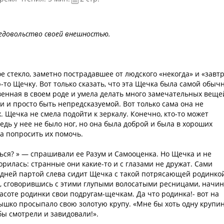
едовольство своей внешностью.
 стекло, заметно пострадавшее от людского «некогда» и «завт
о Щечку. Вот только сказать, что эта Щечка была самой обычн
венная в своем роде и умела делать много замечательных веще
и и просто быть непредсказуемой. Вот только сама она не
. Щечка не смела подойти к зеркалу. Конечно, кто-то может
ведь у нее не было ног, но она была доброй и была в хороших
ла попросить их помочь.
шься? » — спрашивали ее Разум и Самооценка. Но Щечка и не
орилась: странные они какие-то и с глазами не дружат. Сами
седней партой слева сидит Щечка с такой потрясающей родинкой
з, сговорившись с этими глупыми волосатыми ресницами, начи
асоте родинки свои подругам-щечкам. Да что родинка!- вот на
нышко просыпало свою золотую крупу. «Мне бы хоть одну крупин
бы смотрели и завидовали!».