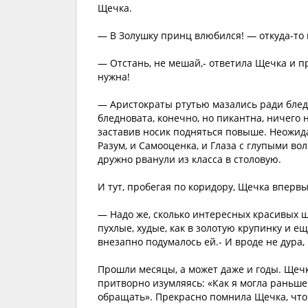
Щечка.
— В Золушку принц влюбился! — откуда-то 
— Отстань, не мешай,- ответила Щечка и п
нужна!
— Аристократы ртутью мазались ради бледн
бледновата, конечно, но пикантна, ничего 
заставив носик подняться повыше. Неожиданн
Разум, и Самооценка, и Глаза с глупыми во
дружно рванули из класса в столовую.
И тут, пробегая по коридору, Щечка впервы
— Надо же, сколько интересных красивых ще
пухлые, худые, как в золотую крупинку и е
внезапно подумалось ей.- И вроде не дура,
Прошли месяцы, а может даже и годы. Щечк
притворно изумляясь: «Как я могла раньше
обращать». Прекрасно помнила Щечка, что 