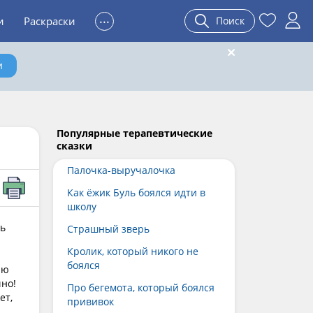
...
и
Раскраски
Поиск
и
Популярные терапевтические
сказки
Палочка-выручалочка
Как ёжик Буль боялся идти в
школу
ть
Страшный зверь
Кролик, который никого не
боялся
ню
чно!
Про бегемота, который боялся
ет,
прививок