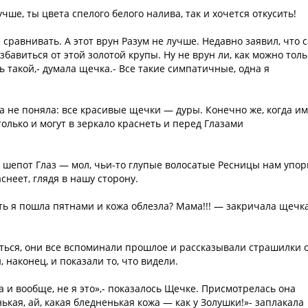
чше, ты цвета спелого белого налива, так и хочется откусить!
 сравнивать. А этот врун Разум не лучше. Недавно заявил, что 
збавиться от этой золотой крупы. Ну не врун ли, как можно толь
ь такой,- думала щечка.- Все такие симпатичные, одна я
ока не поняла: все красивые щечки — дуры. Конечно же, когда им
олько и могут в зеркало краснеть и перед Глазами
 шепот Глаз — мол, чьи-то глупые волосатые Ресницы нам упор
снеет, глядя в нашу сторону.
ть я пошла пятнами и кожа облезла? Мама!!! — закричала щечк
ться, они все вспоминали прошлое и рассказывали страшилки 
наконец, и показали то, что видели.
 да и вообще, не я это»,- показалось Щечке. Присмотрелась она
нькая, ай, какая бледненькая кожа — как у Золушки!»- заплакала