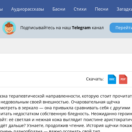
зы
Аудиорассказы
Басни
Стихи
Песни
Загадк
Подписывайтесь на наш
Telegram
канал
Перейт
Скачать:
зка терапевтической направленности, которую стоит прочита
, недовольным своей внешностью. Очаровательная щёчка
смотреть в зеркало — она привыкла сравнивать себя с другими
итать недостатком собственную бледность. Неожиданно герои
айт: её светлая и нежная кожа выглядит поистине аристократи
дёт дальше? Узнаете, продолжив чтение. История щёчки покаж
 очень разнообразна — важно осознать свой тип