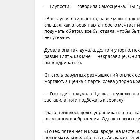
— Глупости! — говорила Самооценка.- Ты лу
«Вот глупая Самооценка, разве можно такое
слышал, как вторая парта просто мечтает и
подумать об этом, все бы отдала, чтобы быт
непутевая».
Думала она так, думала, долго и упорно, п
размышлять, как мне — некрасавице. Они т
выпендриваться.
От столь разумных размышлений отвлек ее
моргают, а щечка с парты слева упорно кра
— Господи!- подумала Щечка,- неужели опя
заставила ноги подбежать к зеркалу.
Глаза пришлось долго упрашивать открыва
возможном изображении. Однако снизошли, 
«Точек, пятен нет и кожа, вроде, на месте,
повнимательнее: «Да нет, я. Аи, какая тоне