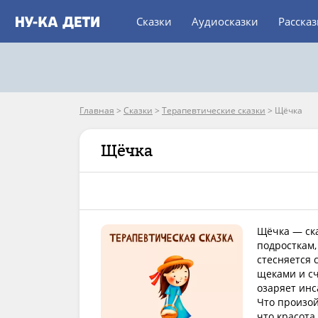
Сказки
Аудиосказки
Расска
Главная
>
Сказки
>
Терапевтические сказки
>
Щёчка
Щёчка
Щёчка — ска
подросткам
стесняется 
щеками и сч
озаряет инс
Что произой
что красота