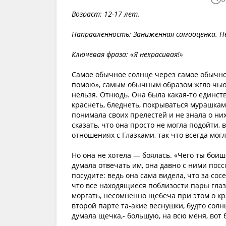
Возраст: 12-17 лет.
Направленность: Заниженная самооценка. Н
Ключевая фраза: «Я некрасивая!»
Самое обычное солнце через самое обычное
помою», самым обычным образом жгло чью-т
нельзя. Отнюдь. Она была какая-то единст
краснеть, бледнеть, покрываться мурашкам
понимала своих прелестей и не знала о них
сказать, что она просто не могла подойти, 
отношениях с Глазками, так что всегда мог
Но она не хотела — боялась. «Чего ты бои
думала отвечать им, она давно с ними посс
посудите: ведь она сама видела, что за со
что все находящиеся поблизости пары гла
моргать, несомненно щебеча при этом о кр
второй парте та-акие веснушки, будто сол
думала щечка,- большую, на всю меня, вот 