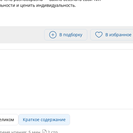
ьности и ценить индивидуальность.
В подборку
В избранное
целиком
Краткое содержание
ремя чтения: 5 мин.
2 стр.