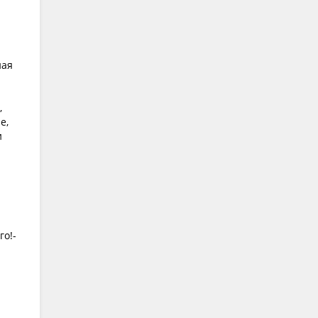
ная
,
е,
и
го!-