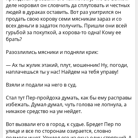
деле норовил он словчить да сплутовать и честных
людей в дураках оставить. Вот раз ухитрился он
продать свою корову семи мясникам зараз и со
всех деньги в задаток получить. Пришли они всей
гурьбой за покупкой, а корова-то одна! Кому ее
брать?
Разозлились мясники и подняли крик:
— Ах ты жулик этакий, плут, мошенник! Ну, погоди,
наплачешься ты у нас! Найдем на тебя управу!
Взяли и подали на него в суд.
Стал тут Пер-пройдоха думать, как бы ему расправы
избежать. Думал-думал, чуть голова не лопнула, а
никакое средство на ум нейдет.
Вот вызвали его в город, к судье. Бредет Пер по
улице и все по сторонам озирается, словно
подмоги ищет. Увидел его из окна один стряпчий. А