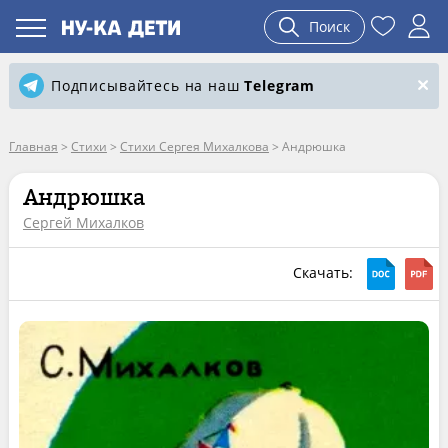
Поиск
Подписывайтесь на наш
Telegram
Главная
>
Стихи
>
Стихи Сергея Михалкова
>
Андрюшка
Андрюшка
Сергей Михалков
Скачать: