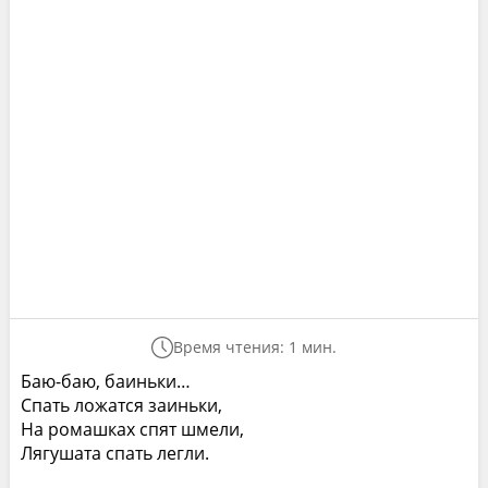
Время чтения: 1 мин.
Баю-баю, баиньки…
Спать ложатся заиньки,
На ромашках спят шмели,
Лягушата спать легли.