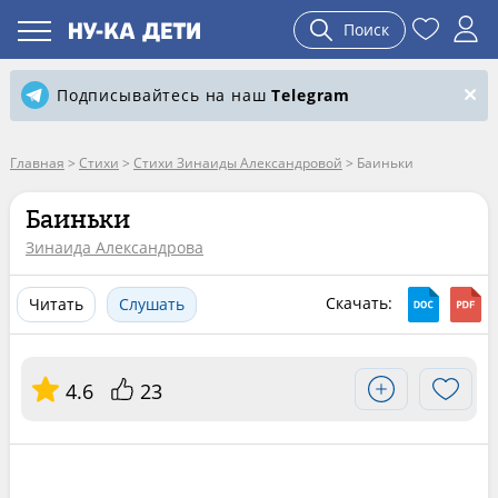
Поиск
Подписывайтесь на наш
Telegram
Главная
>
Стихи
>
Стихи Зинаиды Александровой
>
Баиньки
Баиньки
Зинаида Александрова
Скачать:
Читать
Слушать
4.6
23