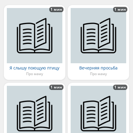
1 мин
1 мин
Я слышу поющую птицу
Вечерняя просьба
Про маму
Про маму
1 мин
1 мин