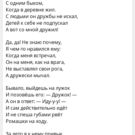
С одним быком,
Когда в деревне жил.
С людьми он дружбы не искал,
Детей к себе не подпускал
А вот со мной дружил!
Да, да! Не знаю почему,
Я чем-то нравился ему:
Когда меня встречал,
Он на меня, как на врага,
Не выставлял свои рога,
А дружески мычал.
Бывало, выйдешь на лужок
И позовёшь его: — Дружок! —
А он в ответ: — Иду-у-у! —
И сам действительно идёт
И не спеша губами рвёт
Ромашки на ходу.
За лето я к нему привык,