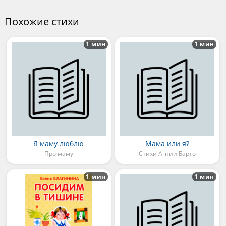
Похожие стихи
1 мин
1 мин
Я маму люблю
Мама или я?
Про маму
Стихи Агнии Барто
1 мин
1 мин