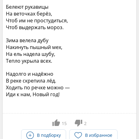
Белеют рукавицы
На веточках берёз,
Чтоб им не простудиться,
Чтоб выдержать мороз.
Зима велела дубу
Накинуть пышный мех,
На ель надела шубу,
Тепло укрыла всех.
Надолго и надёжно
В реке скрепила лёд.
Ходить по речке можно —
Иди к нам, Новый год!
15
2
В подборку
В избранное