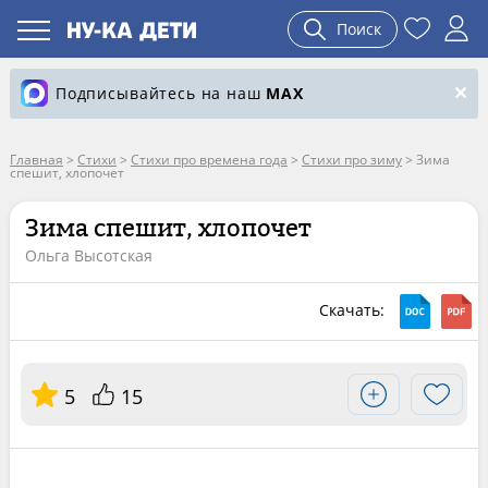
Поиск
Подписывайтесь на наш
MAX
Главная
>
Стихи
>
Стихи про времена года
>
Стихи про зиму
>
Зима
спешит, хлопочет
Зима спешит, хлопочет
Ольга Высотская
Скачать:
5
15