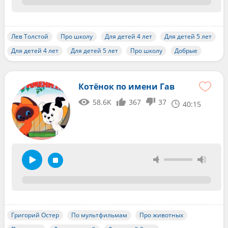
Лев Толстой
Про школу
Для детей 4 лет
Для детей 5 лет
Для детей 4 лет
Для детей 5 лет
Про школу
Добрые
Котёнок по имени Гав
58.6K
367
37
40:15
Григорий Остер
По мультфильмам
Про животных