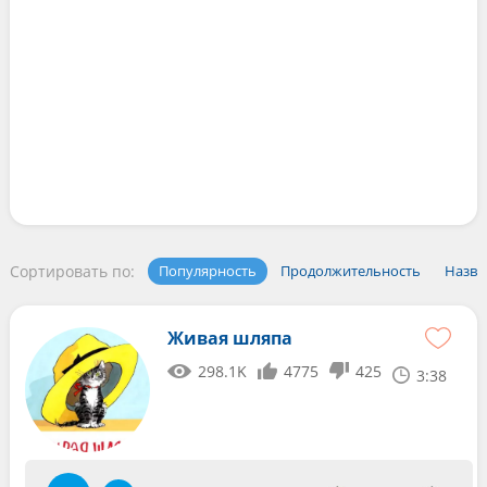
Сортировать по:
Популярность
Продолжительность
Назва
Живая шляпа
298.1K
4775
425
3:38