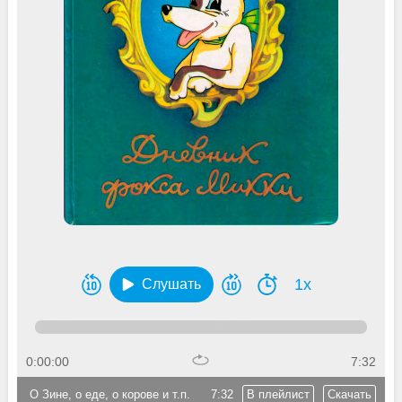
1x
Слушать
0:00:00
7:32
О Зине, о еде, о корове и т.п.
7:32
В плейлист
Скачать