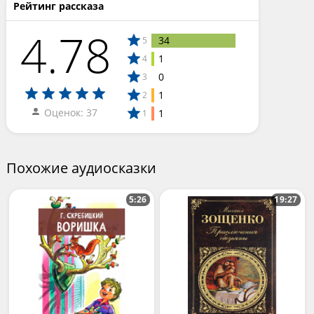
Рейтинг рассказа
4.78
34
5
1
4
0
3
1
2
Оценок: 37
1
1
Похожие аудиосказки
5:26
19:27