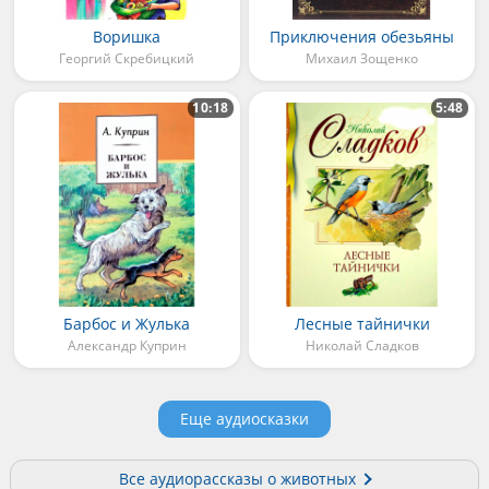
Воришка
Приключения обезьяны
Георгий Скребицкий
Михаил Зощенко
10:18
5:48
Барбос и Жулька
Лесные тайнички
Александр Куприн
Николай Сладков
Еще аудиосказки
Все аудиорассказы о животных