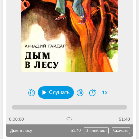
1x
Слушать
0:00:00
51:40
Дым в лесу
51:40
В плейлист
Скачать