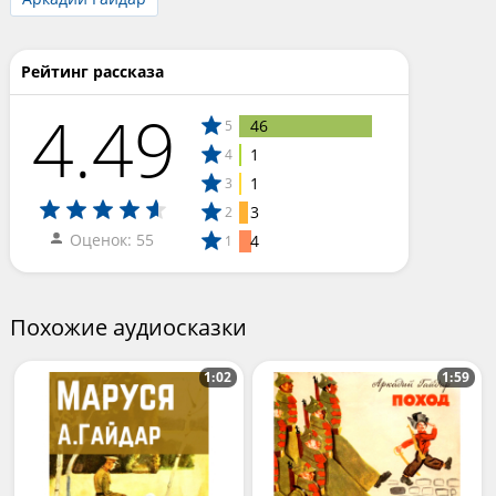
Рейтинг рассказа
4.49
46
5
1
4
1
3
3
2
Оценок: 55
4
1
Похожие аудиосказки
1:02
1:59