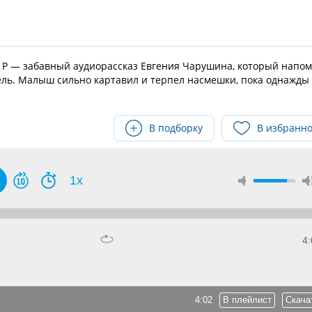
у Р — забавный аудиорассказ Евгения Чарушина, который напо
ель. Малыш сильно картавил и терпел насмешки, пока однажды
В подборку
В избранн
1x
4:
4:02
В плейлист
Скача