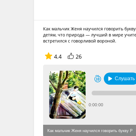
Как мальчик Женя научился говорить букв
детям, что природа — лучший в мире учит
встретился с говорливой вороной.
4.4
26
Слушать
0:00:00
Как мальчик Женя научился говорить букву Р