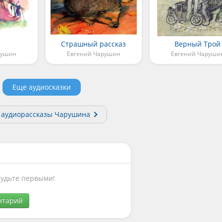
Страшный рассказ
Верный Трой
рушин
Евгений Чарушин
Евгений Чаруши
Еще аудиосказки
 аудиорассказы Чарушина
Будьте первыми!
нтарий