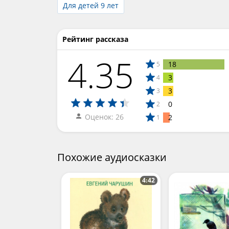
Для детей 9 лет
Рейтинг рассказа
4.35
18
5
3
4
3
3
0
2
Оценок: 26
2
1
Похожие аудиосказки
4:42