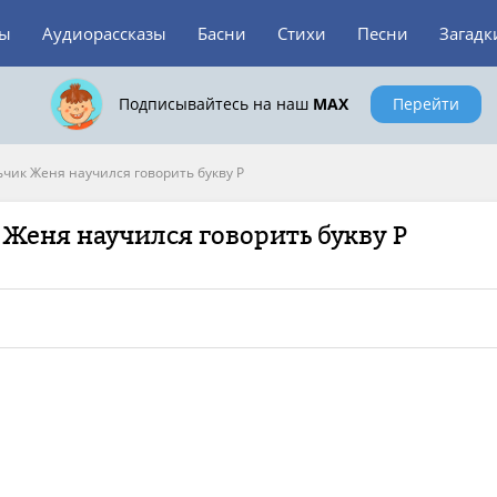
зы
Аудиорассказы
Басни
Стихи
Песни
Загадк
Подписывайтесь на наш
MAX
Перейти
ьчик Женя научился говорить букву Р
 Женя научился говорить букву Р