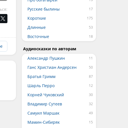
Русские былины
ься:
Короткие
Длинные
Восточные
ое
Аудиосказки по авторам
Александр Пушкин
Ганс Христиан Андерсен
Братья Гримм
Шарль Перро
Корней Чуковский
Владимир Сутеев
Самуил Маршак
Мамин-Сибиряк